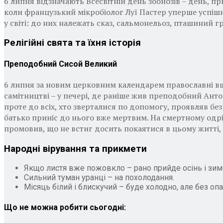
6 липня відзначають Всесвітній день зоонозів – день, п
коли французький мікробіолог Луї Пастер уперше успішн
у світі: до них належать сказ, сальмонельоз, пташиний 
Релігійні свята та їхня історія
Преподобний Сисой Великий
6 липня за новим церковним календарем православні вшан
самітництві – у печері, де раніше жив преподобний Анто
проте до всіх, хто зверталися по допомогу, проявляв б
батько приніс до нього вже мертвим. На смертному одрі 
промовив, що не встиг досить покаятися в цьому житті,
Народні вірування та прикмети
Якщо листя вже пожовкло – рано прийде осінь і зим
Сильний туман уранці – на похолодання.
Місяць білий і блискучий – буде холодно, але без опа
Що не можна робити сьогодні: