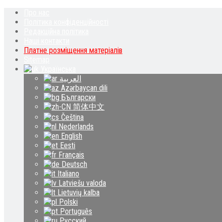
Про нас
Політика конфіденційності
Редакційна політика
Наші контакти
Платне розміщення матеріалів
Sitemap
Українська
العربية
Azərbaycan dili
Български
简体中文
Čeština‎
Nederlands
English
Eesti
Français
Deutsch
Italiano
Latviešu valoda
Lietuvių kalba
Polski
Português
Русский