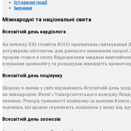
Історичні події
Іменини
Міжнародні та національні свята
Всесвітній день кардіолога
На початку XXI століття ВООЗ призначила святкування Д
регулярних обстежень для раннього виявлення хвороб. Ка
прорив стався в епоху Відродження завдяки анатомічним 
існування кровообігу та розрахував швидкість кровотоку
Всесвітній день поцілунку
Щороку 6 липня у світі відзначають Всесвітній день поці
як міжнародне. Вчені з Університетського коледжу Лондон
хвилину. Рекорд тривалості поцілунку за даними Книги р
чоловіки, які щодня отримують поцілунок у щоку від др
Всесвітній день зоонозів