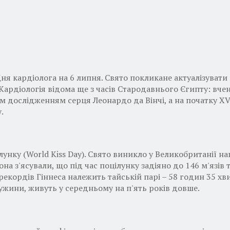
ня кардіолога на 6 липня. Свято покликане актуалізуват
рдіологія відома ще з часів Стародавнього Єгипту: вчені
дослідженням серця Леонардо да Вінчі, а на початку XVI
.
лунку (World Kiss Day). Свято виникло у Великобританії н
а з'ясували, що під час поцілунку задіяно до 146 м'язів 
екордів Гіннеса належить тайській парі – 58 годин 35 хв
ужини, живуть у середньому на п'ять років довше.