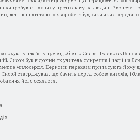
рисвячений профілактиці хвороб, що передаються від твар
о випробував вакцину проти сказу на людині. Зоонози – 
грип, лептоспіроз та інші хвороби, збудники яких передаю
овують пам'ять преподобного Сисоя Великого. Він народи
ній. Сисой був відомий як учитель смирення і надії на Б
езмежне милосердя. Церковні перекази приписують йому д
Сисой стверджував, що бачить перед собою ангелів, і бла
 обличчя його осяялося.
а.
дів.