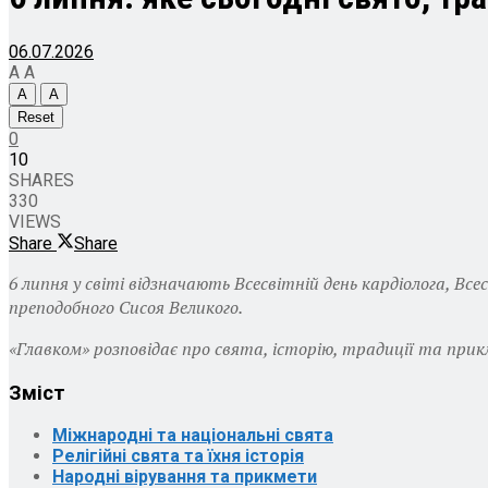
06.07.2026
A
A
A
A
Reset
0
10
SHARES
330
VIEWS
Share
Share
6 липня у світі відзначають Всесвітній день кардіолога, Вс
преподобного Сисоя Великого.
«Главком» розповідає про свята, історію, традиції та прик
Зміст
Міжнародні та національні свята
Релігійні свята та їхня історія
Народні вірування та прикмети