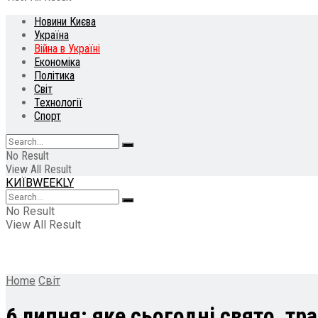
Новини Києва
Україна
Війна в Україні
Економіка
Політика
Світ
Технології
Спорт
No Result
View All Result
КИЇВWEEKLY
No Result
View All Result
Home
Світ
6 липня: яке сьогодні свято, тр