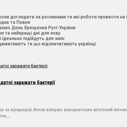
 коли доглядати за рослинами та які роботи провести на 
одик та Повня
чаємо День Хрещення Русі-України
и та найкращі дні для лову
 ідеально підійдуть для змін
ацюватимуть та що відзначатимуть українці
датні заражати бактерії
е за природні. Вчені вперше використали штучний інтеле
ew...