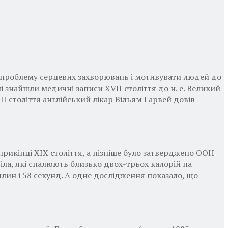
и проблему серцевих захворювань і мотивувати людей до
 знайшли медичні записи XVII століття до н. е. Великий
I століття англійський лікар Вільям Гарвей довів
априкінці XIX століття, а пізніше було затверджено ООН
тіла, які спалюють близько двох-трьох калорій на
илин і 58 секунд. А одне дослідження показало, що