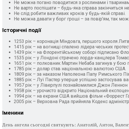
Не можна погано поводитися з рослинами і тваринам
Не варто поспішати – будь-яка справа закінчиться не 
Не слід робити важливих кроків у будь-якій справі.
Не можна давати у борг гроші – за повір'ям, так мо
Історичні події
1253 рік – коронація Міндовга, першого короля Литви
1415 рік – на вогнищі спалено лідера чеських протест
1439 рік – на Флорентійському соборі підписано Фло
1535 рік – у Лондоні страчено лорда-канцлера Томаса
1651 рік – полковник Мартин Небаба загинув у бою 
1785 рік – долар став національною валютою США.
1809 рік – за наказом Наполеона Папу Римського Пія
1885 рік – Луї Пастер уперше успішно застосував ва
1957 рік – у Ліверпулі познайомилися Джон Леннон і
1958 рік – урочисто відкрито Національний експоцен
1994 рік – на екрани США вийшов фільм «Форрест Г
2005 рік – Верховна Рада прийняла Кодекс адміністр
Іменини
День ангела сьогодні святкують: Анатолій, Антон, Валенти