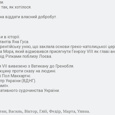
и.
так, як хотілося.
жна віддати власний добробут.
 в історії.
антів Яна Гуса.
рентійську унію, що заклала основи греко-католицької цер
 Мора, який відмовився присягнути Генріху VIII як главі а
під Ріпками поблизу Лоєва.
 VII вивезено з Ватикану до Гренобля.
кцину проти сказу на людині.
 Пол Маккартні.
тр України (ВДНГ).
амп».
ативного судочинства України.
н, Василь, Віктор, Гліб, Федір, Марта, Уляна.