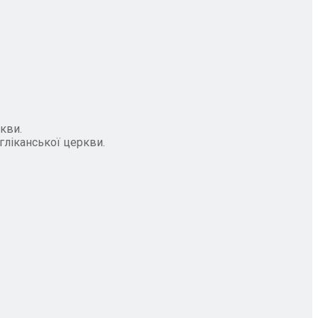
кви.
нгліканської церкви.