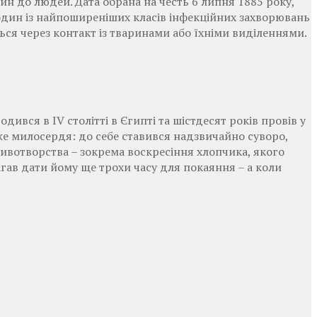
ин до людей. Дата обрана на честь 6 липня 1885 року,
один із найпоширеніших класів інфекційних захворювань
ться через контакт із тваринами або їхніми виділеннями.
вся в IV столітті в Єгипті та шістдесят років провів у
оже милосердя: до себе ставився надзвичайно суворо,
ивотворства – зокрема воскресіння хлопчика, якого
гав дати йому ще трохи часу для покаяння – а коли