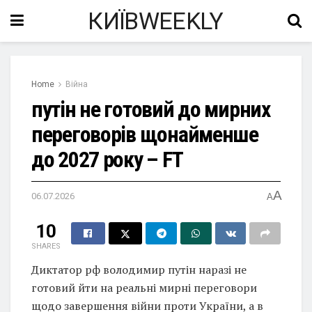
КИЇВWEEKLY
Home
Війна
путін не готовий до мирних
переговорів щонайменше
до 2027 року – FT
A
06.07.2026
A
10
SHARES
Диктатор рф володимир путін наразі не
готовий йти на реальні мирні переговори
щодо завершення війни проти України, а в