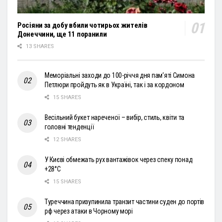
Росіяни за добу вбили чотирьох жителів
Донеччини, ще 11 поранили
13 SHARES
Меморіальні заходи до 100-річчя дня пам’яті Симона
Петлюри пройдуть як в Україні, так і за кордоном
15 SHARES
Весільний букет нареченої – вибір, стиль, квіти та
головні тенденції
12 SHARES
У Києві обмежать рух вантажівок через спеку понад
+28°С
15 SHARES
Туреччина призупинила транзит частини суден до портів
рф через атаки в Чорному морі