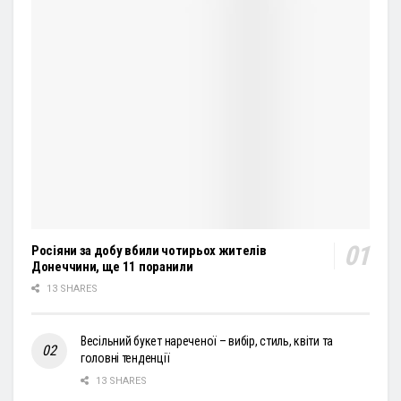
Росіяни за добу вбили чотирьох жителів
Донеччини, ще 11 поранили
13 SHARES
Весільний букет нареченої – вибір, стиль, квіти та
головні тенденції
13 SHARES