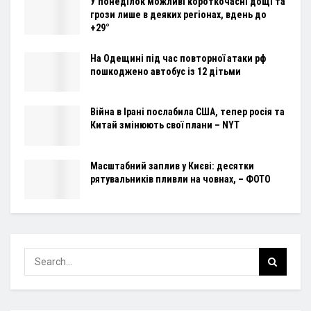
У понеділок можливі короткочасні дощі та
грози лише в деяких регіонах, вдень до
+29°
На Одещині під час повторної атаки рф
пошкоджено автобус із 12 дітьми
Війна в Ірані послабила США, тепер росія та
Китай змінюють свої плани – NYT
Масштабний заплив у Києві: десятки
рятувальників пливли на човнах, – ФОТО