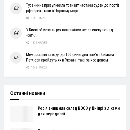
Туреччина призупинила транзит частини суден до портів
рф через атаки в Чорному морі
10 SHARES
У Києві обмежать рух вантажівок через спеку понад
+28°С
15 SHARES
Меморіальні заходи до 100-річчя дня пам’яті Симона
Петлюри пройдуть як в Україні, так і за кордоном
15 SHARES
Останні новини
Росія знищила склад ВООЗ у Дніпрі з ліками
для передової