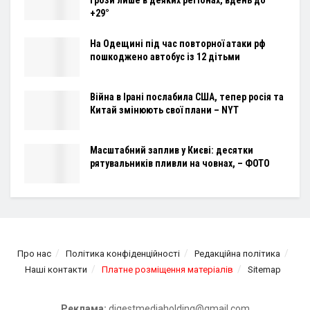
+29°
На Одещині під час повторної атаки рф
пошкоджено автобус із 12 дітьми
Війна в Ірані послабила США, тепер росія та
Китай змінюють свої плани – NYT
Масштабний заплив у Києві: десятки
рятувальників пливли на човнах, – ФОТО
Про нас
Політика конфіденційності
Редакційна політика
Наші контакти
Платне розміщення матеріалів
Sitemap
Реклама:
digestmediaholding@gmail.com