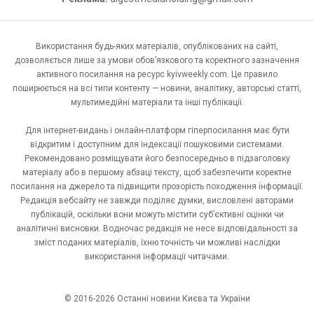
Використання будь-яких матеріалів, опублікованих на сайті,
дозволяється лише за умови обов’язкового та коректного зазначення
активного посилання на ресурс kyivweekly.com. Це правило
поширюється на всі типи контенту — новини, аналітику, авторські статті,
мультимедійні матеріали та інші публікації.
Для інтернет-видань і онлайн-платформ гіперпосилання має бути
відкритим і доступним для індексації пошуковими системами.
Рекомендовано розміщувати його безпосередньо в підзаголовку
матеріалу або в першому абзаці тексту, щоб забезпечити коректне
посилання на джерело та підвищити прозорість походження інформації.
Редакція вебсайту не завжди поділяє думки, висловлені авторами
публікацій, оскільки вони можуть містити суб’єктивні оцінки чи
аналітичні висновки. Водночас редакція не несе відповідальності за
зміст поданих матеріалів, їхню точність чи можливі наслідки
використання інформації читачами.
© 2016-2026 Останні новини Києва та України