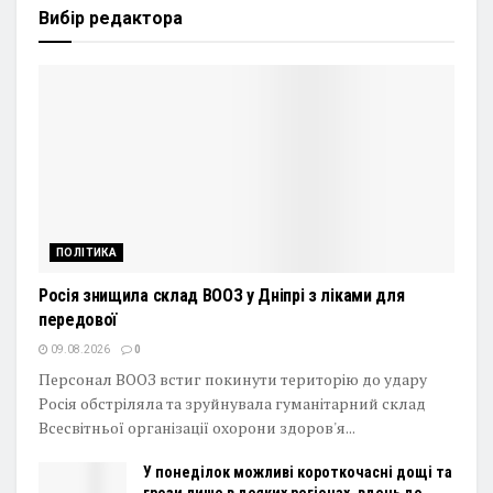
Вибір редактора
ПОЛІТИКА
Росія знищила склад ВООЗ у Дніпрі з ліками для
передової
09.08.2026
0
Персонал ВООЗ встиг покинути територію до удару
Росія обстріляла та зруйнувала гуманітарний склад
Всесвітньої організації охорони здоров'я...
У понеділок можливі короткочасні дощі та
грози лише в деяких регіонах, вдень до