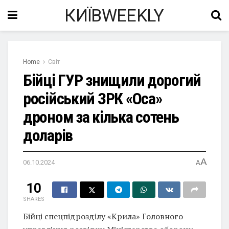
КИЇВWEEKLY
Home
Світ
Бійці ГУР знищили дорогий
російський ЗРК «Оса»
дроном за кілька сотень
доларів
A
06.10.2024
A
10
SHARES
Бійці спецпідрозділу «Крила» Головного