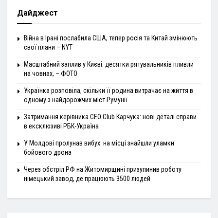
Дайджест
Війна в Ірані послабила США, тепер росія та Китай змінюють
свої плани – NYT
Масштабний заплив у Києві: десятки рятувальників пливли
на човнах, – ФОТО
Українка розповіла, скільки її родина витрачає на життя в
одному з найдорожчих міст Румунії
Затримання керівника CEO Club Карчука: нові деталі справи
в ексклюзиві РБК-Україна
У Молдові пролунав вибух: на місці знайшли уламки
бойового дрона
Через обстріл РФ на Житомирщині призупинив роботу
німецький завод, де працюють 3500 людей