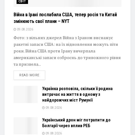
СВІТ
Війна в Ірані послабила США, тепер росія та Китай
змінюють свої плани – NYT
09.08.2026
Фото: з вільних джерел Війна з Іраном виснажує
ракетні запаси США: на їх відновлення можуть піти
роки. Війна США проти Ірану вичерпала
американські запаси озброєнь до тривожного рівня
та призвела...
DETAILS
READ MORE
Українка розповіла, скільки її родина
витрачає на життя в одному з
найдорожчих міст Румунії
09.08.2026
Український дрон міг потрапити до
Болгарії через вплив РЕБ
09.08.2026