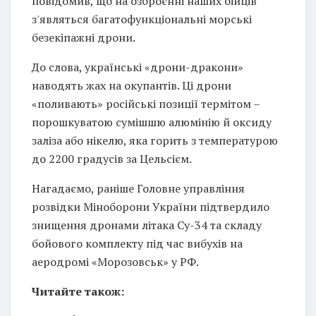
повідомив, що на озброєнні наших бійців
з'являться багатофункціональні морські
безекіпажні дрони.
До слова, українські «дрони-дракони»
наводять жах на окупантів. Ці дрони
«поливають» російські позиції термітом –
порошкуватою сумішшю алюмінію й оксиду
заліза або нікелю, яка горить з температурою
до 2200 градусів за Цельсієм.
Нагадаємо, раніше Головне управління
розвідки Міноборони України підтвердило
знищення дронами літака Су-34 та складу
бойового комплекту під час вибухів на
аеродромі «Морозовськ» у РФ.
Читайте також: