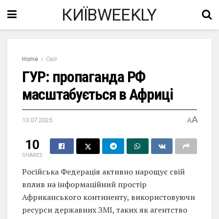
КИЇВWEEKLY
Home
Світ
ГУР: пропаганда РФ
масштабується в Африці
A
13.07.2025
A
10
SHARES
Російська Федерація активно нарощує свій
вплив на інформаційний простір
Африканського континенту, використовуючи
ресурси державних ЗМІ, таких як агентство