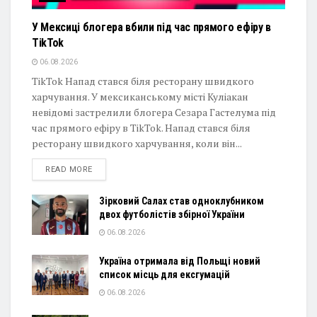
У Мексиці блогера вбили під час прямого ефіру в
TikTok
06.08.2026
TikTok Напад стався біля ресторану швидкого
харчування. У мексиканському місті Куліакан
невідомі застрелили блогера Сезара Гастелума під
час прямого ефіру в TikTok. Напад стався біля
ресторану швидкого харчування, коли він...
DETAILS
READ MORE
Зірковий Салах став одноклубником
двох футболістів збірної України
06.08.2026
Україна отримала від Польщі новий
список місць для ексгумацій
06.08.2026