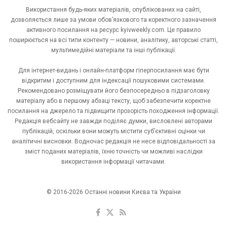
Використання будь-яких матеріалів, опублікованих на сайті,
дозволяється лише за умови обов’язкового та коректного зазначення
активного посилання на ресурс kyivweekly.com. Це правило
поширюється на всі типи контенту — новини, аналітику, авторські статті,
мультимедійні матеріали та інші публікації.
Для інтернет-видань і онлайн-платформ гіперпосилання має бути
відкритим і доступним для індексації пошуковими системами.
Рекомендовано розміщувати його безпосередньо в підзаголовку
матеріалу або в першому абзаці тексту, щоб забезпечити коректне
посилання на джерело та підвищити прозорість походження інформації.
Редакція вебсайту не завжди поділяє думки, висловлені авторами
публікацій, оскільки вони можуть містити суб’єктивні оцінки чи
аналітичні висновки. Водночас редакція не несе відповідальності за
зміст поданих матеріалів, їхню точність чи можливі наслідки
використання інформації читачами.
© 2016-2026 Останні новини Києва та України