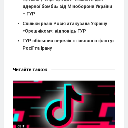
ядерної бомби» від Міноборони України
– ГУР
Скільки разів Росія атакувала Україну
«Орєшніком»: відповідь ГУР
ГУР збільшив перелік «тіньового флоту»
Росії та Ірану
Читайте
також
СВІТ