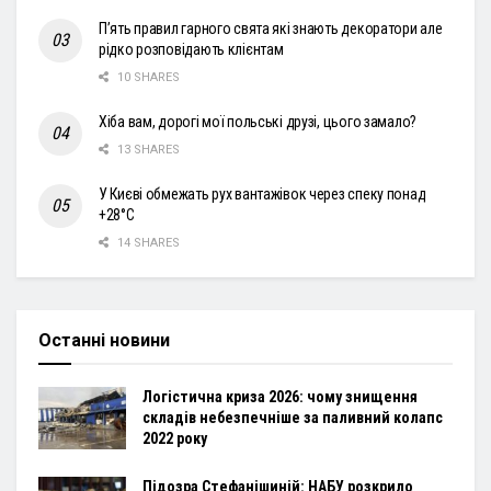
П’ять правил гарного свята які знають декоратори але
рідко розповідають клієнтам
10 SHARES
Хіба вам, дорогі мої польські друзі, цього замало?
13 SHARES
У Києві обмежать рух вантажівок через спеку понад
+28°С
14 SHARES
Останні новини
Логістична криза 2026: чому знищення
складів небезпечніше за паливний колапс
2022 року
Підозра Стефанішиній: НАБУ розкрило