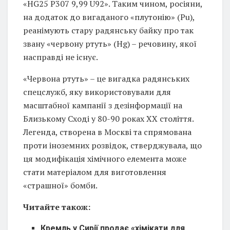
«HG25 P307 9,99 U92». Таким чином, росіяни,
на додаток до вигаданого «плутонію» (Pu),
реанімують стару радянську байку про так
звану «червону ртуть» (Hg) – речовину, якої
насправді не існує.
«Червона ртуть» – це вигадка радянських
спецслужб, яку використовували для
масштабної кампанії з дезінформації на
Близькому Сході у 80-90 роках ХХ століття.
Легенда, створена в Москві та спрямована
проти іноземних розвідок, стверджувала, що
ця модифікація хімічного елемента може
стати матеріалом для виготовлення
«страшної» бомби.
Читайте також:
Кремль у Сирії продає «хімікати для