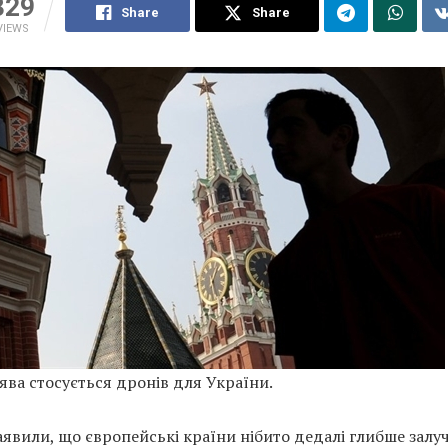
329
Share
Share
VIEWS
аява стосується дронів для України.
заявили, що європейські країни нібито дедалі глибше зал