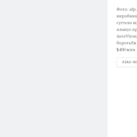
Фото: af
виробницт
суттєво в
планує пр
AeroViron
боротьби
$400 млн. 
READ M