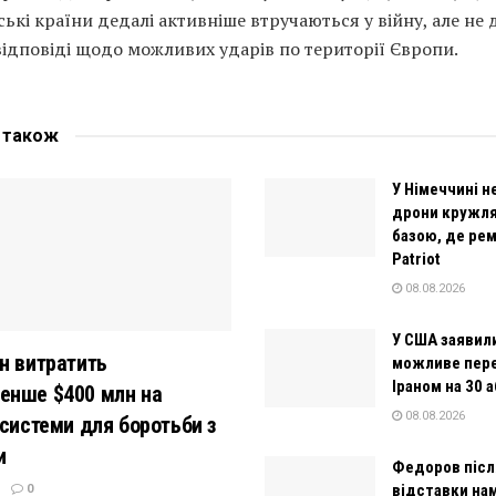
ькі країни дедалі активніше втручаються у війну, але не 
ідповіді щодо можливих ударів по території Європи.
е
також
У Німеччині н
дрони кружля
базою, де ре
Patriot
08.08.2026
У США заявил
н витратить
можливе пере
Іраном на 30 а
енше $400 млн на
08.08.2026
 системи для боротьби з
и
Федоров післ
відставки на
0