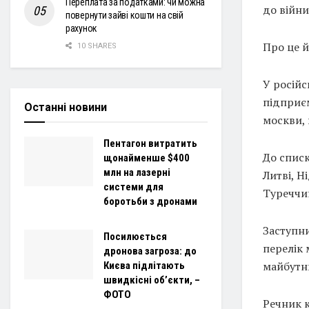
Переплата за податками: чи можна
до війни
повернути зайві кошти на свій
рахунок
Про це й
10 SHARES
У росій
підприєм
Останні новини
москви,
Пентагон витратить
До списк
щонайменше $400
млн на лазерні
Литві, Ні
системи для
Туреччин
боротьби з дронами
Заступн
Посилюється
перелік 
дронова загроза: до
майбутн
Києва підлітають
швидкісні об’єкти, –
ФОТО
Речник 