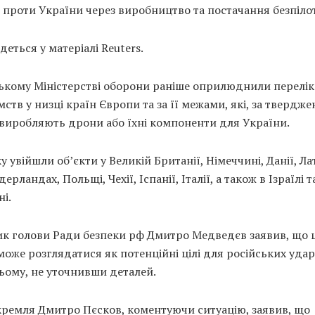
 проти України через виробництво та постачання безпіло
деться у матеріалі Reuters.
ському Міністерстві оборони раніше оприлюднили перелік
ств у низці країн Європи та за її межами, які, за твердж
 виробляють дрони або їхні компоненти для України.
у увійшли об’єкти у Великій Британії, Німеччині, Данії, Лат
дерландах, Польщі, Чехії, Іспанії, Італії, а також в Ізраїлі т
і.
ик голови Ради безпеки рф Дмитро Медведєв заявив, що 
може розглядатися як потенційні цілі для російських удар
ьому, не уточнивши деталей.
кремля Дмитро Пєсков, коментуючи ситуацію, заявив, що