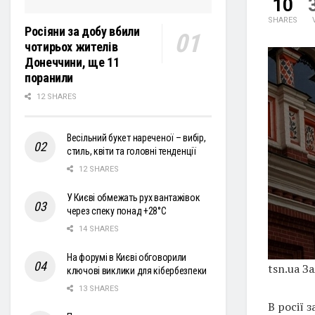
10
SHARES
Росіяни за добу вбили
чотирьох жителів
Донеччини, ще 11
поранили
12 SHARES
Весільний букет нареченої – вибір,
стиль, квіти та головні тенденції
12 SHARES
У Києві обмежать рух вантажівок
через спеку понад +28°С
14 SHARES
На форумі в Києві обговорили
tsn.ua З
ключові виклики для кібербезпеки
13 SHARES
В росії 