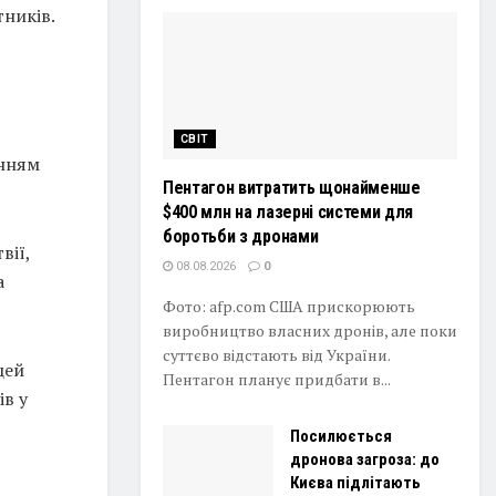
тників.
СВІТ
енням
Пентагон витратить щонайменше
$400 млн на лазерні системи для
боротьби з дронами
вії,
08.08.2026
0
а
Фото: afp.com США прискорюють
виробництво власних дронів, але поки
суттєво відстають від України.
цей
Пентагон планує придбати в...
ів у
Посилюється
дронова загроза: до
Києва підлітають