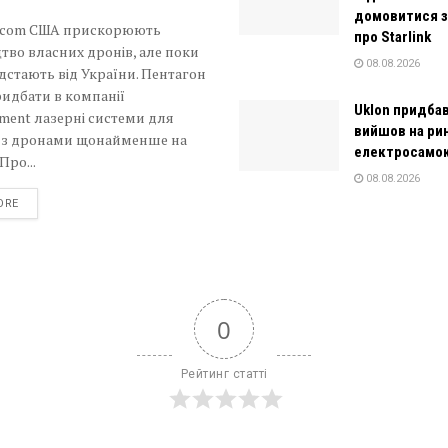
домовитися 
p.com США прискорюють
про Starlink
во власних дронів, але поки
08.08.2026
ідстають від України. Пентагон
идбати в компанії
Uklon придбав
ment лазерні системи для
вийшов на ри
 з дронами щонайменше на
електросамок
Про...
08.08.2026
DETAILS
ORE
0
Рейтинг статті