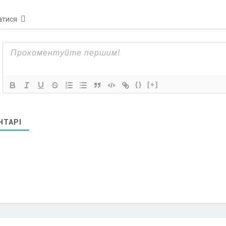
атися
{}
[+]
НТАРІ