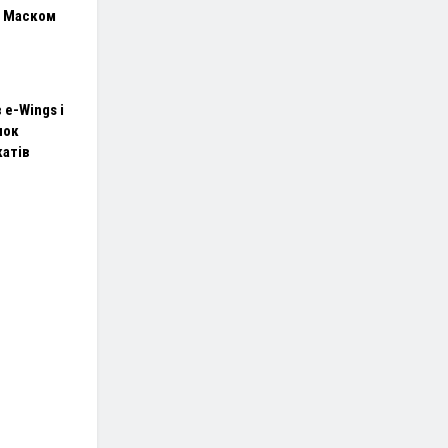
з Маском
 e-Wings і
нок
атів