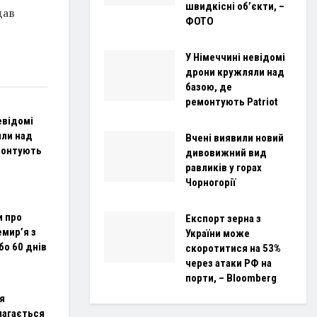
швидкісні об’єкти, –
дав
ФОТО
У Німеччині невідомі
дрони кружляли над
базою, де
ремонтують Patriot
евідомі
ли над
Вчені виявили новий
монтують
дивовижний вид
равликів у горах
Чорногорії
и про
Експорт зерна з
мир’я з
України може
бо 60 днів
скоротитися на 53%
через атаки РФ на
порти, – Bloomberg
я
магається