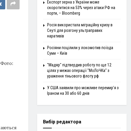
Експорт зерна з України може
скоротитися на 53% через атаки РФ на
порти, – Bloomberg
Росія використала міграційну кризу в
Сеуті для розгону ультраправих
наративів
Росіяни поцілили у локомотив поїзда
Суми – Київ
Фото:
"Мадяр" підтвердив роботу по ще 12
цілях у межах операції "МоЛоЧКа" з
ураження тіньового флоту рф
У США заявили про можливе перемир’я з
Іраном на 30 або 60 днів
Вибір редактора
учаються