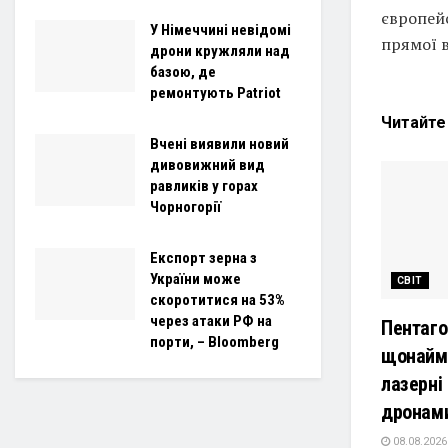
європейс
У Німеччині невідомі
прямої в
дрони кружляли над
базою, де
ремонтують Patriot
Читайт
Вчені виявили новий
дивовижний вид
равликів у горах
Чорногорії
Експорт зерна з
України може
СВІТ
скоротитися на 53%
через атаки РФ на
Пентаго
порти, – Bloomberg
щонайм
лазерні
дронам
08.08.2026