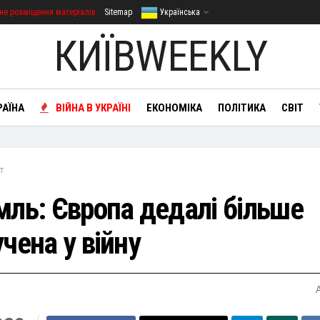
не розміщення матеріалів
Sitemap
Українська
КИЇВWEEKLY
РАЇНА
ВІЙНА В УКРАЇНІ
ЕКОНОМІКА
ПОЛІТИКА
СВІТ
т
мль: Європа дедалі більше
чена у війну