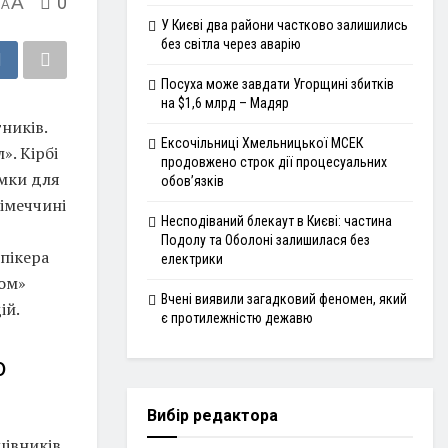
A
0
A
У Києві два райони частково залишились
без світла через аварію
Посуха може завдати Угорщині збитків
на $1,6 млрд – Мадяр
ників.
Ексочільниці Хмельницької МСЕК
». Кірбі
продовжено строк дії процесуальних
мки для
обов’язків
Німеччині
Несподіваний блекаут в Києві: частина
Подолу та Оболоні залишилася без
пікера
електрики
ком»
Вчені виявили загадковий феномен, який
ій.
є протилежністю дежавю
ю
Вибір редактора
івників,