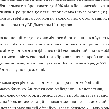
бізнес зможе забронювати до 50% від військовозобов’яза
тників. Про це повідомляє Європейська Бізнес Асоціація (
ми зустрічі з автором моделі економічного бронювання,
чного комітету ВР Дмитром Наталухою.
ка концепції моделі економічного бронювання відбуваєть
ьно з роботою над основним законопроєктом про мобіліза
омітету – дослідити фінансовий і економічний вплив мобіл
ити можливість економічного бронювання співробітників
до механізмів, що пропонуються Постановами Уряду №76
йдеться у повідомленні.
мками зустрічі стало відомо, що наразі від мобілізації
вано близько 540 тисяч осіб, найбільше – в енергетиці,
исловому секторі, промисловості, виробництві та трансп
 найбільше мобілізаційне навантаження несе саме білий б
цевлаштовує людей офіційно. Наразі близько 2,7 млн чоло