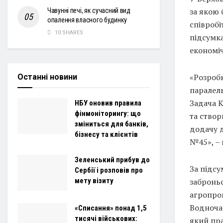
за якою 
Чавунні печі, як сучасний вид
опалення власного будинку
співробі
10 SHARES
підсумка
економі
«Розроб
Останні новини
паралел
Задача К
НБУ оновив правила
фінмоніторингу: що
та створ
зміниться для банків,
додачу 
бізнесу та клієнтів
№45», – 
Зеленський прибув до
За підсу
Сербії і розповів про
мету візиту
заброньо
агропром
Водночас
«Списання» понад 1,5
тисячі військових:
який пра