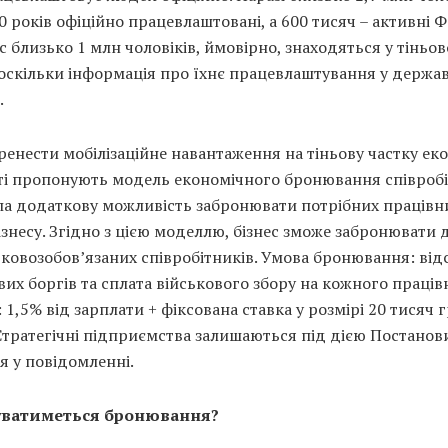
60 років офіційно працевлаштовані, а 600 тисяч – активні 
 близько 1 млн чоловіків, ймовірно, знаходяться у тіньо
 оскільки інформація про їхнє працевлаштування у держа
.
енести мобілізаційне навантаження на тіньову частку ек
ті пропонують модель економічного бронювання співробі
ла додаткову можливість забронювати потрібних працівн
ізнесу. Згідно з цією моделлю, бізнес зможе забронювати 
ьковозобов’язаних співробітників. Умова бронювання: від
их боргів та сплата військового збору на кожного праців
 1,5% від зарплати + фіксована ставка у розмірі 20 тисяч 
Стратегічні підприємства залишаються під дією Постанов
я у повідомленні.
уватиметься бронювання?