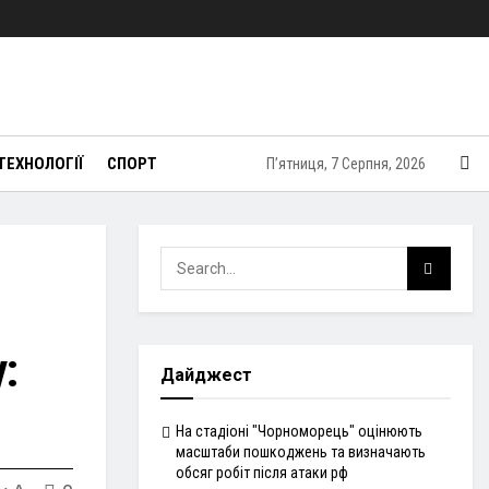
ТЕХНОЛОГІЇ
СПОРТ
П’ятниця, 7 Серпня, 2026
:
Дайджест
На стадіоні "Чорноморець" оцінюють
масштаби пошкоджень та визначають
обсяг робіт після атаки рф