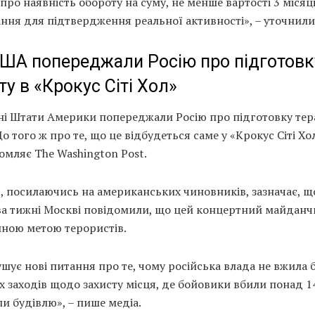
про наявність обороту на суму, не менше вартості 3 місяц
ня для підтвердження реальної активності», – уточнили
ША попереджали Росію про підготовк
ту в «Крокус Сіті Хол»
ні Штати Америки попереджали Росію про підготовку тер
До того ж про те, що це відбудеться саме у «Крокус Сіті Хо
омляє The Washington Post.
 посилаючись на американських чиновників, зазначає, щ
ва тижні Москві повідомили, що цей концертний майданч
йною метою терористів.
шує нові питання про те, чому російська влада не вжила 
 заходів щодо захисту місця, де бойовики вбили понад 140
и будівлю», – пише медіа.