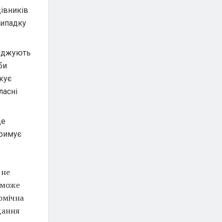
цівників
випадку
ерджують
би
жує
ласні
де
тримує
 не
 може
омічна
дання