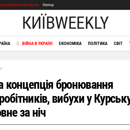
не розміщення матеріалів
Sitemap
КИЇВWEEKLY
РАЇНА
ВІЙНА В УКРАЇНІ
ЕКОНОМІКА
ПОЛІТИКА
СВІТ
іт
а концепція бронювання
робітників, вибухи у Курську
вне за ніч