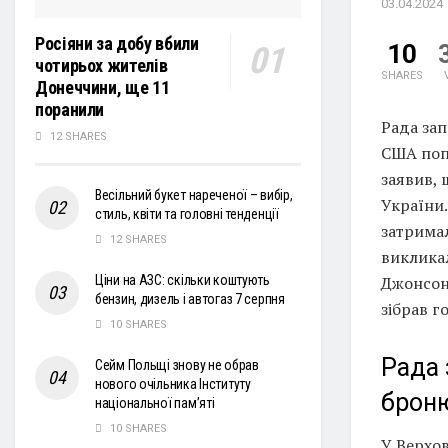
03.04.2024
Росіяни за добу вбили
10
чотирьох жителів
SHARES
Донеччини, ще 11
поранили
Рада зап
12 SHARES
США попе
заявив,
Весільний букет нареченої – вибір,
України.
стиль, квіти та головні тенденції
затримал
12 SHARES
викликал
Джонсона
Ціни на АЗС: скільки коштують
бензин, дизель і автогаз 7 серпня
зібрав г
10 SHARES
Рада 
Сейм Польщі знову не обрав
нового очільника Інституту
броню
національної пам’яті
10 SHARES
У Верхо