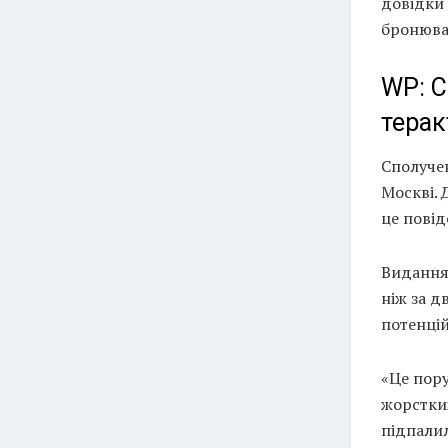
довідки 
бронюван
WP: С
терак
Сполуче
Москві. 
це повід
Видання,
ніж за д
потенці
«Це пору
жорстких
підпалил