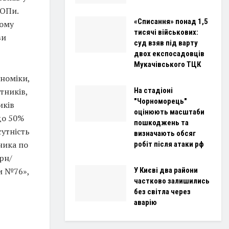
ФОПи.
«Списання» понад 1,5
вому
тисячі військових:
ви
суд взяв під варту
двох експосадовців
Мукачівського ТЦК
ономіки,
На стадіоні
тників,
"Чорноморець"
иків
оцінюють масштаби
до 50%
пошкоджень та
сутність
визначають обсяг
ника по
робіт після атаки рф
грн/
У Києві два райони
и №76»,
частково залишились
без світла через
аварію