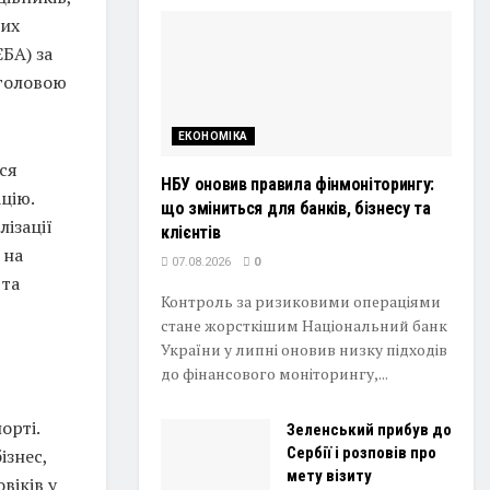
них
ЄБА) за
 головою
ЕКОНОМІКА
ся
НБУ оновив правила фінмоніторингу:
цію.
що зміниться для банків, бізнесу та
ізації
клієнтів
 на
07.08.2026
0
 та
Контроль за ризиковими операціями
стане жорсткішим Національний банк
України у липні оновив низку підходів
до фінансового моніторингу,...
орті.
Зеленський прибув до
Сербії і розповів про
ізнес,
мету візиту
віків у