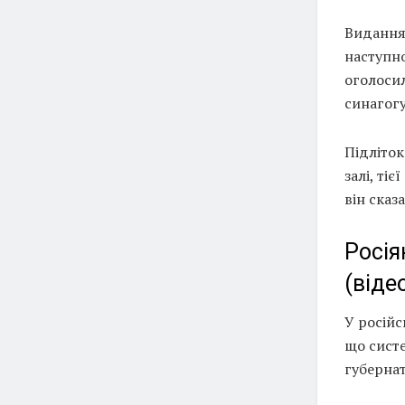
Видання
наступн
оголосил
синагогу
Підліто
залі, ті
він сказ
Росія
(віде
У російс
що систе
губернат