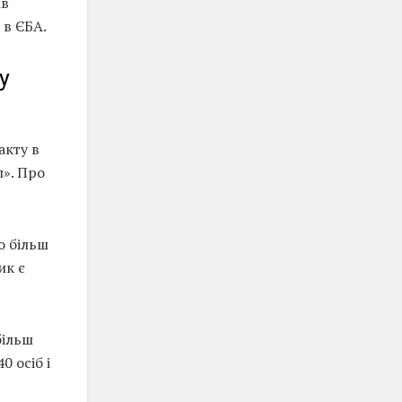
ів
 в ЄБА.
у
акту в
л». Про
о більш
ик є
більш
 осіб і