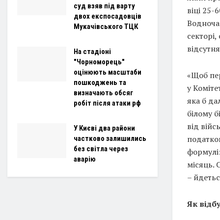
суд взяв під варту
віці 25-
двох експосадовців
Водночас
Мукачівського ТЦК
секторі,
відсутня
На стадіоні
"Чорноморець"
оцінюють масштаби
«Щоб пер
пошкоджень та
у Коміте
визначають обсяг
яка б да
робіт після атаки рф
білому б
від війс
У Києві два райони
податков
частково залишились
без світла через
формулі:
аварію
місяць. 
– йдетьс
Як відб