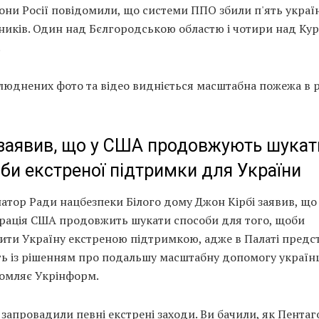
они Росії повідомили, що системи ППО збили п'ять украї
тників. Один над Бєлгородською областю і чотири над Ку
.
люднених фото та відео видніється масштабна пожежа в 
 заявив, що у США продовжують шукат
би екстреної підтримки для України
атор Ради нацбезпеки Білого дому Джон Кірбі заявив, що
трація США продовжить шукати способи для того, щоби
ити Україну екстреною підтримкою, адже в Палаті предс
ть із рішенням про подальшу масштабну допомогу україн
домляє Укрінформ.
запровадили певні екстрені заходи. Ви бачили, як Пентаг