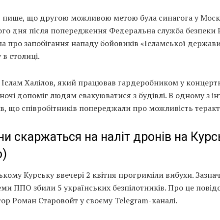
 пише, що другою можливою метою була синагога у Москв
ого дня після попередження Федеральна служба безпеки
а про запобігання нападу бойовиків «Ісламської держави
 в столиці.
к Іслам Халілов, який працював гардеробником у концер
єї ночі допоміг людям евакуюватися з будівлі. В одному з і
ав, що співробітників попереджали про можливість теракт
ни скаржаться на наліт дронів на Курс
о)
ькому Курську ввечері 2 квітня прогриміли вибухи. Зазнач
ми ППО збили 5 українських безпілотників. Про це повід
ор Роман Старовойт у своєму Telegram-каналі.