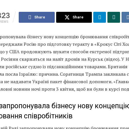
323
Share
Share
VIEWS
ропонувала бізнесу нову концепцію бронювання співробіт
реджали Росію про підготовку теракту в «Крокус Сіті Хол
 що у США продовжують шукати способи екстреної підтри
 Росіяни скаржаться на наліт дронів на Курськ (відео). У 
и російське судно із підсанкційними товарами. Британія
а посла Ізраїлю: причина. Соратниця Трампа закликала с
 не надавати Україні пакет фінансової допомоги. «Глав
оловні новини ночі проти 3 квітня, щоб ви були в курсі под
запропонувала бізнесу нову концепці
вання співробітників
вній Раді запропонували нову концепцію бронювання прац