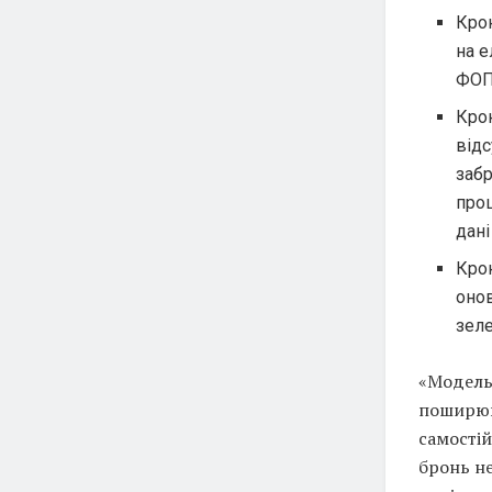
Крок
на е
ФОП 
Крок
відс
заб
про
дані
Крок
оно
зел
«Модель 
поширюв
самостій
бронь не