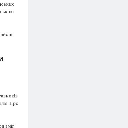
нських
рською
районі
и
тавників
цям. Про
он зміг