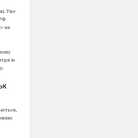
і. Уже
 РФ
» на
тному
нтерв'ю
у.
ьк
ається,
омляє