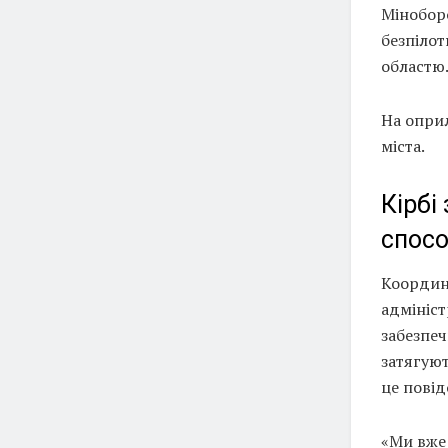
Мінобор
безпіло
областю
На опри
міста.
Кірбі
спосо
Координ
адмініс
забезпеч
затягую
це пові
«Ми вже 