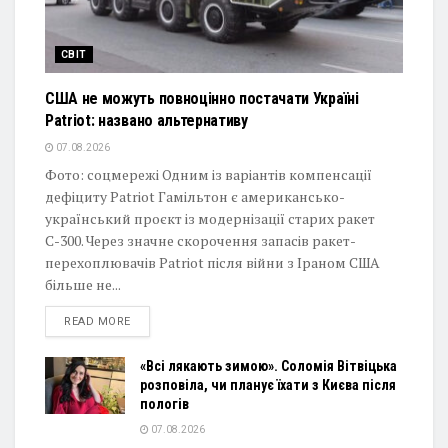
СВІТ
США не можуть повноцінно постачати Україні
Patriot: названо альтернативу
07.08.2026
Фото: соцмережі Одним із варіантів компенсації
дефіциту Patriot Гамільтон є американсько-
український проєкт із модернізації старих ракет
С-300. Через значне скорочення запасів ракет-
перехоплювачів Patriot після війни з Іраном США
більше не...
DETAILS
READ MORE
«Всі лякають зимою». Соломія Вітвіцька
розповіла, чи планує їхати з Києва після
пологів
07.08.2026