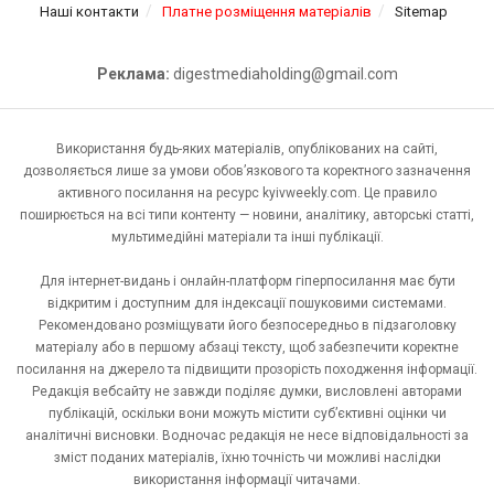
Наші контакти
Платне розміщення матеріалів
Sitemap
Реклама:
digestmediaholding@gmail.com
Використання будь-яких матеріалів, опублікованих на сайті,
дозволяється лише за умови обов’язкового та коректного зазначення
активного посилання на ресурс kyivweekly.com. Це правило
поширюється на всі типи контенту — новини, аналітику, авторські статті,
мультимедійні матеріали та інші публікації.
Для інтернет-видань і онлайн-платформ гіперпосилання має бути
відкритим і доступним для індексації пошуковими системами.
Рекомендовано розміщувати його безпосередньо в підзаголовку
матеріалу або в першому абзаці тексту, щоб забезпечити коректне
посилання на джерело та підвищити прозорість походження інформації.
Редакція вебсайту не завжди поділяє думки, висловлені авторами
публікацій, оскільки вони можуть містити суб’єктивні оцінки чи
аналітичні висновки. Водночас редакція не несе відповідальності за
зміст поданих матеріалів, їхню точність чи можливі наслідки
використання інформації читачами.