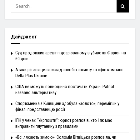
Дайджест
Суд продовжив арешт підозрюваному в убивстві Фаріон на
60 днів
Атаки рф знищили склад засобів захисту та офіс компанії
Delta Plus Ukraine
США не можуть повноцінно постачати Україні Patriot:
названо альтернативу
Спортсменка з Київщини здобула «золото», перемігши у
фіналі представницю росії
ІПН у чеках “Укрпошти”: юрист розповів, хто і як має
виправити плутанину з правилами
«Всі лякають зимою». Соломія Вітвіцька розповіла, чи