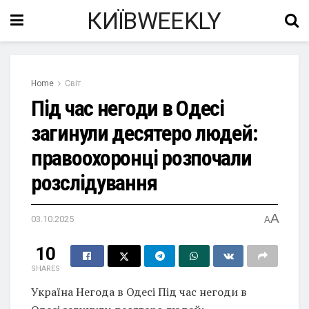
КИЇВWEEKLY
Home
Світ
Під час негоди в Одесі
загинули десятеро людей:
правоохоронці розпочали
розслідування
A
03.10.2025
A
10
SHARES
Україна Негода в Одесі Під час негоди в