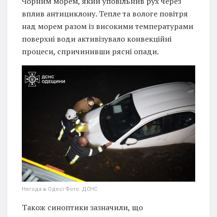
Чорним морем, який уповільнив рух через
вплив антициклону. Тепле та вологе повітря
над морем разом із високими температурами
поверхні води активізувало конвекційні
процеси, спричинивши рясні опади.
Негода в Одесі Фото: ДСНС
Також синоптики зазначили, що