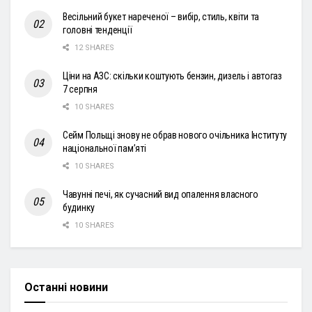
Весільний букет нареченої – вибір, стиль, квіти та
головні тенденції
12 SHARES
Ціни на АЗС: скільки коштують бензин, дизель і автогаз
7 серпня
10 SHARES
Сейм Польщі знову не обрав нового очільника Інституту
національної пам’яті
10 SHARES
Чавунні печі, як сучасний вид опалення власного
будинку
10 SHARES
Останні новини