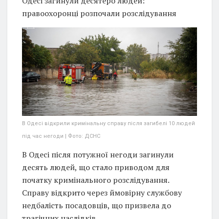
Одесі загинули десятеро людей:
правоохоронці розпочали розслідування
В Одесі відкрили кримінальну справу після загибелі 10 людей
під час негоди | Фото: ДСНС
В Одесі після потужної негоди загинули
десять людей, що стало приводом для
початку кримінального розслідування.
Справу відкрито через ймовірну службову
недбалість посадовців, що призвела до
трагічних наслідків.