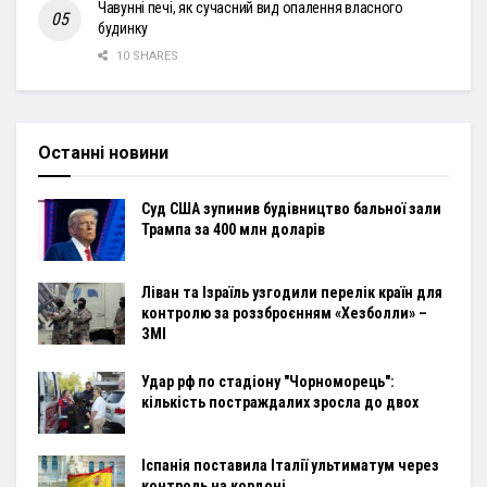
Чавунні печі, як сучасний вид опалення власного
будинку
10 SHARES
Останні новини
Суд США зупинив будівництво бальної зали
Трампа за 400 млн доларів
Ліван та Ізраїль узгодили перелік країн для
контролю за роззброєнням «Хезболли» –
ЗМІ
Удар рф по стадіону "Чорноморець":
кількість постраждалих зросла до двох
Іспанія поставила Італії ультиматум через
контроль на кордоні