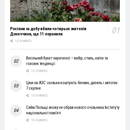
Росіяни за добу вбили чотирьох жителів
Донеччини, ще 11 поранили
12 SHARES
Весільний букет нареченої – вибір, стиль, квіти та
головні тенденції
12 SHARES
Ціни на АЗС: скільки коштують бензин, дизель і автогаз
7 серпня
10 SHARES
Сейм Польщі знову не обрав нового очільника Інституту
національної пам’яті
10 SHARES