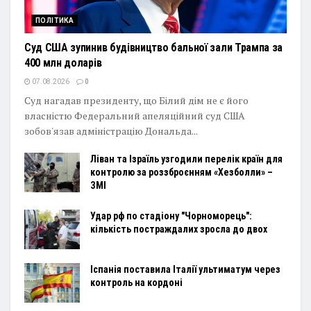
ПОЛІТИКА
Суд США зупинив будівництво бальної зали Трампа за
400 млн доларів
07.08.2026
0
Суд нагадав президенту, що Білий дім не є його
власністю Федеральний апеляційний суд США
зобов'язав адміністрацію Дональда...
Ліван та Ізраїль узгодили перелік країн для
контролю за роззброєнням «Хезболли» –
ЗМІ
Удар рф по стадіону "Чорноморець":
кількість постраждалих зросла до двох
Іспанія поставила Італії ультиматум через
контроль на кордоні