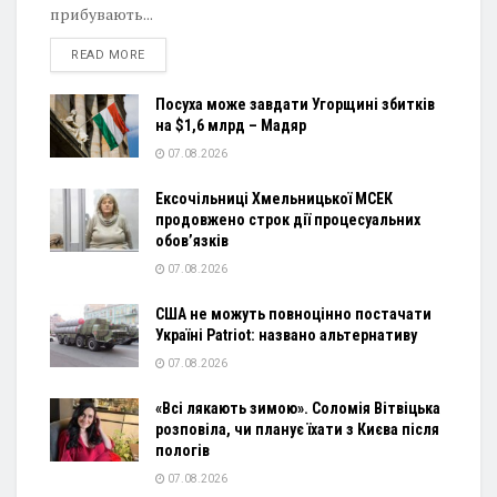
прибувають...
DETAILS
READ MORE
Посуха може завдати Угорщині збитків
на $1,6 млрд – Мадяр
07.08.2026
Ексочільниці Хмельницької МСЕК
продовжено строк дії процесуальних
обов’язків
07.08.2026
США не можуть повноцінно постачати
Україні Patriot: названо альтернативу
07.08.2026
«Всі лякають зимою». Соломія Вітвіцька
розповіла, чи планує їхати з Києва після
пологів
07.08.2026