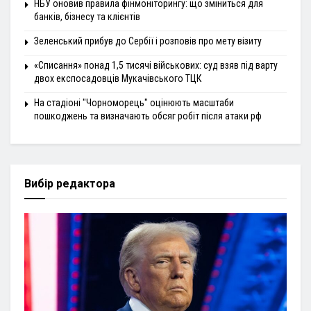
НБУ оновив правила фінмоніторингу: що зміниться для
банків, бізнесу та клієнтів
Зеленський прибув до Сербії і розповів про мету візиту
«Списання» понад 1,5 тисячі військових: суд взяв під варту
двох експосадовців Мукачівського ТЦК
На стадіоні "Чорноморець" оцінюють масштаби
пошкоджень та визначають обсяг робіт після атаки рф
Вибір редактора