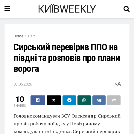
КИЇВWEEKLY
Home
Світ
Сирський перевірив ППО на
півдні та розповів про плани
ворога
A
03.06.2026
A
10
SHARES
Головнокомандувач ЗСУ Олександр Сирський
провів робочу поїздку у Повітряному
командуванні «Південь». Сирський перевірив