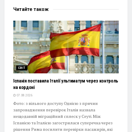
Читайте
також
СВІТ
Іспанія поставила Італії ультиматум через контроль
на кордоні
07.08.2026
Фото: з вільного доступу Однією з причин
запровадження перевірок Італія назвала
нещодавній міграційний сплеск у Сеуті. Між
Іспанією та Італією загострилася суперечка через
рішення Рима посилити перевірки пасажирів, які