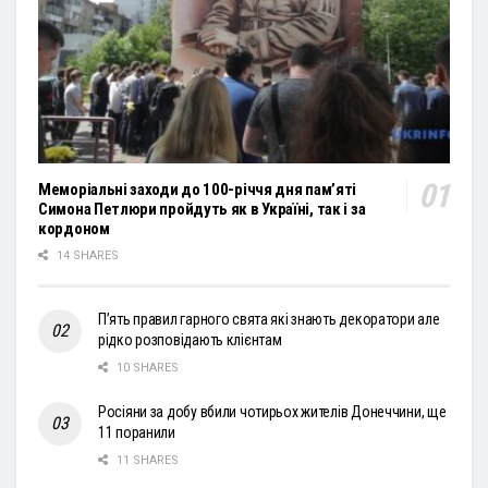
Меморіальні заходи до 100-річчя дня пам’яті
Симона Петлюри пройдуть як в Україні, так і за
кордоном
14 SHARES
П’ять правил гарного свята які знають декоратори але
рідко розповідають клієнтам
10 SHARES
Росіяни за добу вбили чотирьох жителів Донеччини, ще
11 поранили
11 SHARES