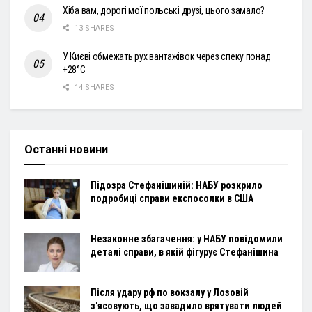
Хіба вам, дорогі мої польські друзі, цього замало?
13 SHARES
У Києві обмежать рух вантажівок через спеку понад
+28°С
14 SHARES
Останні новини
Підозра Стефанішиній: НАБУ розкрило
подробиці справи експосолки в США
Незаконне збагачення: у НАБУ повідомили
деталі справи, в якій фігурує Стефанішина
Після удару рф по вокзалу у Лозовій
з'ясовують, що завадило врятувати людей