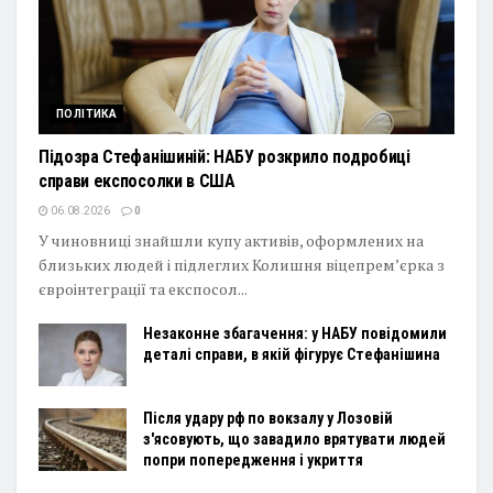
ПОЛІТИКА
Підозра Стефанішиній: НАБУ розкрило подробиці
справи експосолки в США
06.08.2026
0
У чиновниці знайшли купу активів, оформлених на
близьких людей і підлеглих Колишня віцепремʼєрка з
євроінтеграції та експосол...
Незаконне збагачення: у НАБУ повідомили
деталі справи, в якій фігурує Стефанішина
Після удару рф по вокзалу у Лозовій
з'ясовують, що завадило врятувати людей
попри попередження і укриття