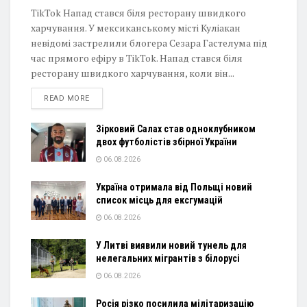
TikTok Напад стався біля ресторану швидкого
харчування. У мексиканському місті Куліакан
невідомі застрелили блогера Сезара Гастелума під
час прямого ефіру в TikTok. Напад стався біля
ресторану швидкого харчування, коли він...
DETAILS
READ MORE
Зірковий Салах став одноклубником
двох футболістів збірної України
06.08.2026
Україна отримала від Польщі новий
список місць для ексгумацій
06.08.2026
У Литві виявили новий тунель для
нелегальних мігрантів з білорусі
06.08.2026
Росія різко посилила мілітаризацію