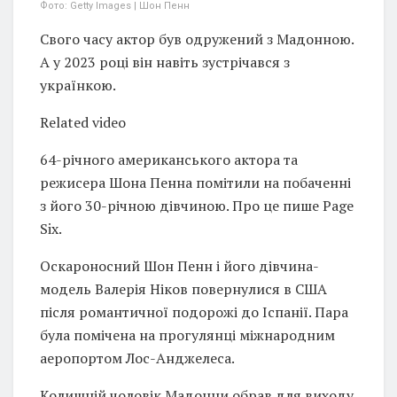
Фото: Getty Images | Шон Пенн
Свого часу актор був одружений з Мадонною.
А у 2023 році він навіть зустрічався з
українкою.
Related video
64-річного американського актора та
режисера Шона Пенна помітили на побаченні
з його 30-річною дівчиною. Про це пише Page
Six.
Оскароносний Шон Пенн і його дівчина-
модель Валерія Ніков повернулися в США
після романтичної подорожі до Іспанії. Пара
була помічена на прогулянці міжнародним
аеропортом Лос-Анджелеса.
Колишній чоловік Мадонни обрав для виходу