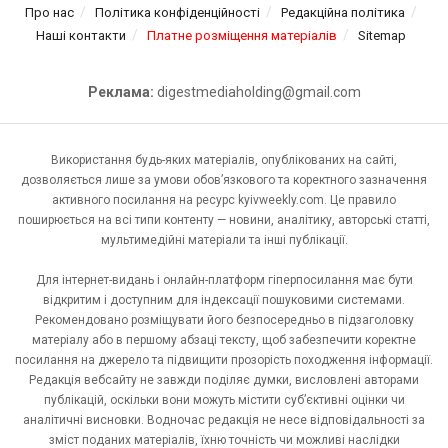
Про нас
Політика конфіденційності
Редакційна політика
Наші контакти
Платне розміщення матеріалів
Sitemap
Реклама:
digestmediaholding@gmail.com
Використання будь-яких матеріалів, опублікованих на сайті,
дозволяється лише за умови обов’язкового та коректного зазначення
активного посилання на ресурс kyivweekly.com. Це правило
поширюється на всі типи контенту — новини, аналітику, авторські статті,
мультимедійні матеріали та інші публікації.
Для інтернет-видань і онлайн-платформ гіперпосилання має бути
відкритим і доступним для індексації пошуковими системами.
Рекомендовано розміщувати його безпосередньо в підзаголовку
матеріалу або в першому абзаці тексту, щоб забезпечити коректне
посилання на джерело та підвищити прозорість походження інформації.
Редакція вебсайту не завжди поділяє думки, висловлені авторами
публікацій, оскільки вони можуть містити суб’єктивні оцінки чи
аналітичні висновки. Водночас редакція не несе відповідальності за
зміст поданих матеріалів, їхню точність чи можливі наслідки