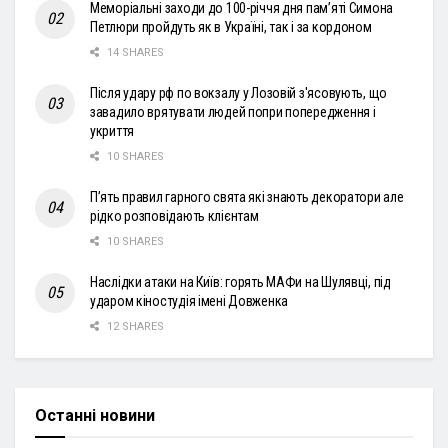
Меморіальні заходи до 100-річчя дня пам’яті Симона
Петлюри пройдуть як в Україні, так і за кордоном
14 SHARES
Після удару рф по вокзалу у Лозовій з'ясовують, що
завадило врятувати людей попри попередження і
укриття
10 SHARES
П’ять правил гарного свята які знають декоратори але
рідко розповідають клієнтам
10 SHARES
Наслідки атаки на Київ: горять МАФи на Шулявці, під
ударом кіностудія імені Довженка
12 SHARES
Останні новини