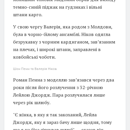
темно-синій піджак на ґудзиках і вільні
штани карго.
У свою чергу Валерія, яка родом з Молдови,
була в чорно-білому ансамблі. Ніков одягла
безрукавку з чорним кардиганом, зав’язаним
на плечах, і широкі штани, заправлені в
ковбойські чоботи.
Шон Пенн та Валерія Ніков
Роман Пенна з моделлю зав’язався через два
роки після його розлучення з 32-річною
Лейлою Джордж. Пара розлучилася лише
через рік шлюбу.
"Є жінка, в яку я так закоханий, Лейла
Джордж, яку я зараз бачу лише щодня, тому
що я на біса зіпсував шлюб", — сказав він