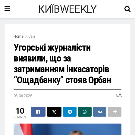
КИЇВWEEKLY
Home
Світ
Угорські журналісти
виявили, що за
затриманням інкасаторів
“Ощадбанку” стояв Орбан
A
03.06.2026
A
10
SHARES