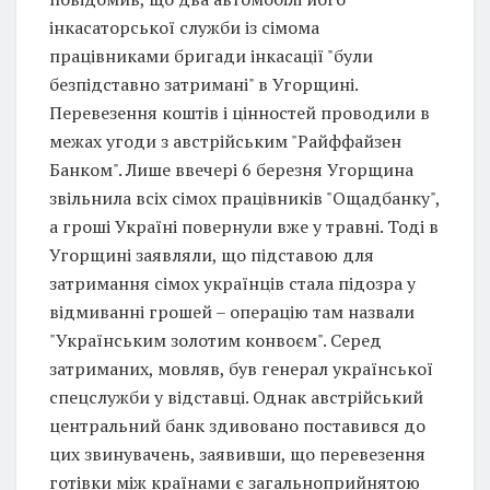
інкасаторської служби із сімома
працівниками бригади інкасації "були
безпідставно затримані" в Угорщині.
Перевезення коштів і цінностей проводили в
межах угоди з австрійським "Райффайзен
Банком". Лише ввечері 6 березня Угорщина
звільнила всіх сімох працівників "Ощадбанку",
а гроші Україні повернули вже у травні. Тоді в
Угорщині заявляли, що підставою для
затримання сімох українців стала підозра у
відмиванні грошей – операцію там назвали
"Українським золотим конвоєм". Серед
затриманих, мовляв, був генерал української
спецслужби у відставці. Однак австрійський
центральний банк здивовано поставився до
цих звинувачень, заявивши, що перевезення
готівки між країнами є загальноприйнятою