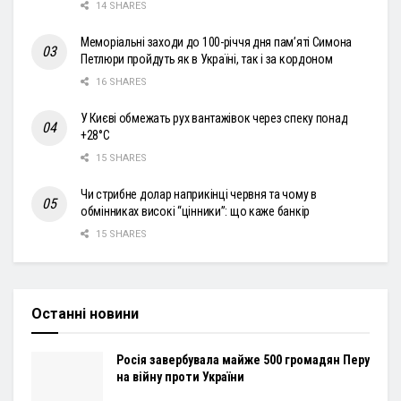
14 SHARES
Меморіальні заходи до 100-річчя дня пам’яті Симона
Петлюри пройдуть як в Україні, так і за кордоном
16 SHARES
У Києві обмежать рух вантажівок через спеку понад
+28°С
15 SHARES
Чи стрибне долар наприкінці червня та чому в
обмінниках високі “цінники”: що каже банкір
15 SHARES
Останні новини
Росія завербувала майже 500 громадян Перу
на війну проти України