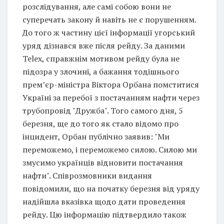
розслідування, але самі собою вони не
суперечать закону й навіть не є порушенням.
До того ж частину цієї інформації угорський
уряд дізнався вже після рейду. За даними
Telex, справжнім мотивом рейду була не
підозра у злочині, а бажання тодішнього
прем’єр-міністра Віктора Орбана помститися
Україні за перебої з постачанням нафти через
трубопровід "Дружба". Того самого дня, 5
березня, ще до того як стало відомо про
інцидент, Орбан публічно заявив: "Ми
переможемо, і переможемо силою. Силою ми
змусимо українців відновити постачання
нафти". Співрозмовники видання
повідомили, що на початку березня від уряду
надійшла вказівка щодо дати проведення
рейду. Цю інформацію підтвердило також