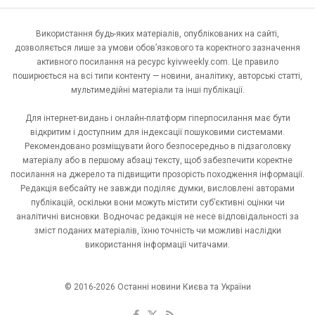
Використання будь-яких матеріалів, опублікованих на сайті,
дозволяється лише за умови обов’язкового та коректного зазначення
активного посилання на ресурс kyivweekly.com. Це правило
поширюється на всі типи контенту — новини, аналітику, авторські статті,
мультимедійні матеріали та інші публікації.
Для інтернет-видань і онлайн-платформ гіперпосилання має бути
відкритим і доступним для індексації пошуковими системами.
Рекомендовано розміщувати його безпосередньо в підзаголовку
матеріалу або в першому абзаці тексту, щоб забезпечити коректне
посилання на джерело та підвищити прозорість походження інформації.
Редакція вебсайту не завжди поділяє думки, висловлені авторами
публікацій, оскільки вони можуть містити суб’єктивні оцінки чи
аналітичні висновки. Водночас редакція не несе відповідальності за
зміст поданих матеріалів, їхню точність чи можливі наслідки
використання інформації читачами.
© 2016-2026 Останні новини Києва та України