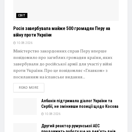
СВІТ
Росія завербувала майже 500 громадян Перу на
війну проти України
10.08.2026
Міністерство закордонних справ Перу вперше
повідомило про загиблих громадян країни, яких
завербували до російської армії для участі у війні
проти України. Про це повідомляє «Главком» з
посиланням на іспанське видання...
DETAILS
READ MORE
Албанія підтримала діалог України та
Сербії, не змінивши позиції щодо Косова
10.08.2026
Другий реактор румунської АЕС
продовжить роботу ще на дев’ять днів