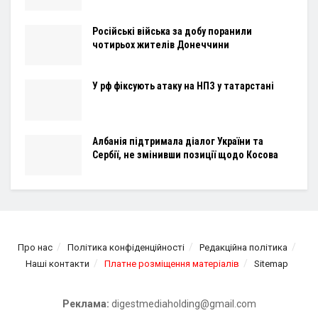
Російські війська за добу поранили
чотирьох жителів Донеччини
У рф фіксують атаку на НПЗ у татарстані
Албанія підтримала діалог України та
Сербії, не змінивши позиції щодо Косова
Про нас
Політика конфіденційності
Редакційна політика
Наші контакти
Платне розміщення матеріалів
Sitemap
Реклама:
digestmediaholding@gmail.com