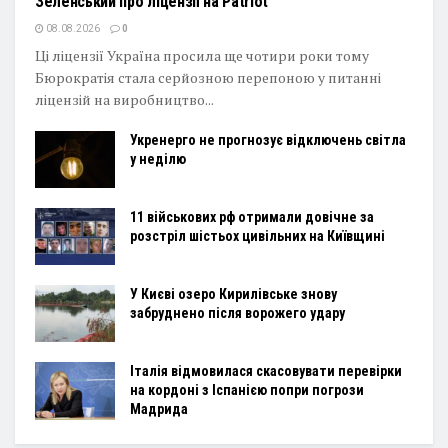
Зеленський про ліцензії на Patriot
08.08.2026
0
Ці ліцензії Україна просила ще чотири роки тому
Бюрократія стала серйозною перепоною у питанні
ліцензій на виробництво...
Укренерго не прогнозує відключень світла
у неділю
11 військових рф отримали довічне за
розстріл шістьох цивільних на Київщині
У Києві озеро Кирилівське знову
забруднено після ворожего удару
Італія відмовилася скасовувати перевірки
на кордоні з Іспанією попри погрози
Мадрида