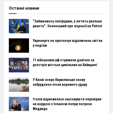
Останні новини
“Займаємось папірцями, а летить реальна
ракета”: Зеленський про ліцензії на Patriot
Укренерго не прогнозує відключень світла
у неділю
11 військових рф отримали довічне за
розстріл шістьох цивільних на Київщині
У Києві озеро Кирилівське знову
забруднено після ворожего удару
Італія відмовилася скасовувати перевірки
на кордоні з Іспанією попри погрози
Мадрида