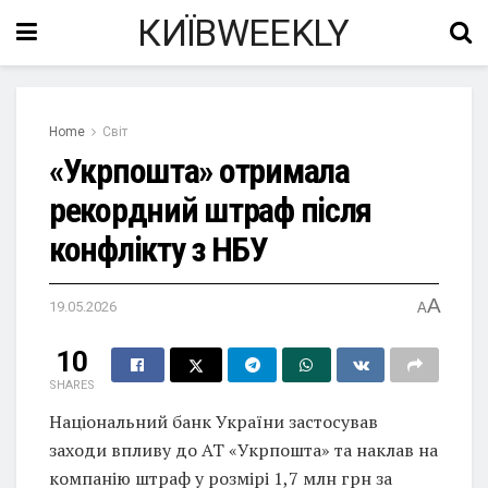
КИЇВWEEKLY
Home
Світ
«Укрпошта» отримала
рекордний штраф після
конфлікту з НБУ
A
19.05.2026
A
10
SHARES
Національний банк України застосував
заходи впливу до АТ «Укрпошта» та наклав на
компанію штраф у розмірі 1,7 млн грн за