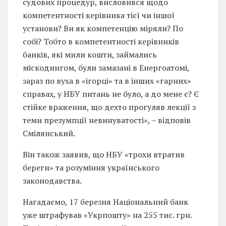
судових процедур, висловився щодо
компетентності керівника тієї чи іншої
установи? Ви як компетенцію міряли? По
собі? Тобто в компетентності керівників
банків, які мили кошти, займались
міскодингом, були замазані в Енергоатомі,
зараз по вуха в «ігорці» та в інших «гарних»
справах, у НБУ питань не було, а до мене є? Є
стійке враження, що дехто прогуляв лекції з
теми презумпції невинуватості», – відповів
Смілянський.
Він також заявив, що НБУ «трохи втратив
береги» та розуміння українського
законодавства.
Нагадаємо, 17 березня Національний банк
уже штрафував «Укрпошту» на 255 тис. грн.