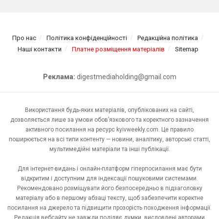
Про нас
Політика конфіденційності
Редакційна політика
Наші контакти
Платне розміщення матеріалів
Sitemap
Реклама:
digestmediaholding@gmail.com
Використання будь-яких матеріалів, опублікованих на сайті,
дозволяється лише за умови обов’язкового та коректного зазначення
активного посилання на ресурс kyivweekly.com. Це правило
поширюється на всі типи контенту — новини, аналітику, авторські статті,
мультимедійні матеріали та інші публікації.
Для інтернет-видань і онлайн-платформ гіперпосилання має бути
відкритим і доступним для індексації пошуковими системами.
Рекомендовано розміщувати його безпосередньо в підзаголовку
матеріалу або в першому абзаці тексту, щоб забезпечити коректне
посилання на джерело та підвищити прозорість походження інформації.
Редакція вебсайту не завжди поділяє думки, висловлені авторами