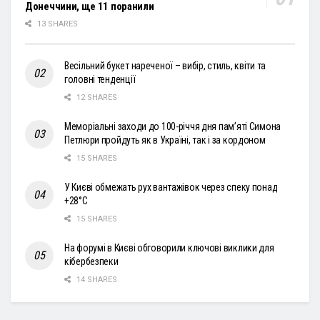
Донеччини, ще 11 поранили
13 SHARES
Весільний букет нареченої – вибір, стиль, квіти та
головні тенденції
12 SHARES
Меморіальні заходи до 100-річчя дня пам’яті Симона
Петлюри пройдуть як в Україні, так і за кордоном
15 SHARES
У Києві обмежать рух вантажівок через спеку понад
+28°С
15 SHARES
На форумі в Києві обговорили ключові виклики для
кібербезпеки
14 SHARES