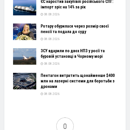
ЄС наростив закупівлі російського СПГ:
імпорт зріс на 14% за рік
08.08.2026
Ротару обурилася через розмір своєї
пенсії та подала до суду
08.08.2026
ЗСУ вдарили по двох НПЗ у росії та
буровій установці в Чорному морі
08.08.2026
Пентагон витратить щонайменше $400
млн на лазерні системи для боротьби з
дронами
08.08.2026
0