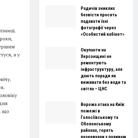
Родичів зниклих
безвісти просять
подавати їхні
фотографії через
ізниці.
«Особистий кабінет»
роки,
Першим
Окупанти на
туся, а у
Херсонщині не
ремонтують
інфраструктуру, але
дають поради як
вічу.
виживати без води та
и.
світла – ЦНС
оловіку
одня
Ворожа атака на Київ:
, що
пожежі в
Голосіївському та
Оболонському
районах, горять
резервуари з паливом