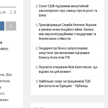
Сенат США підтримав масштабний
законопроєкт про санкції проти росії та
A
0
A
Ірану
Трансформація Служби безпеки України
в умовах екзистенційної війни: баланс
між євроінтеграційними стандартами та
безпековою стійкістю
тя
пігу.
Гендиректор Novus запропонував
запустити три механізми підтримки
бізнесу після атак РФ
Окупанти атакували Київ балістикою: що
відомо на цей момент
м. Він
гнення
Найбільше скарг на працівників ТЦК
фіксується на Одещині – Лубінець
м
ого
омляє