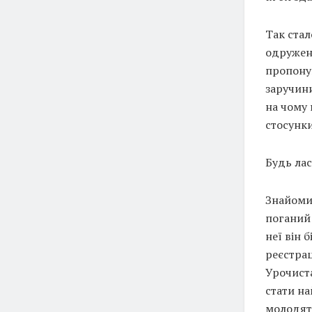
Так стал
одруженн
пропонув
заручини
на чому
стосунки
Будь лас
Знайоми
поганий 
неї він 
реєстрац
Урочиста
стати на
молодята