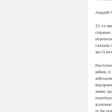
Андрій С
23-го л
справах 
перевози
сказала 
що її ве
Наступн
війни. А
військов
відправи
лише, що
перебува
допомага
їх би зд