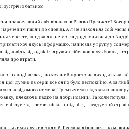
ї зустрічі з батьком.
сня православний світ відзначав Різдво Пречистої Богоро
 нареченим пішли до сповіді. А я не знаходила собі місця 
ня через те, що два дні не могла додзвонитися до Андрія
тримати хоч якусь інформацію, написала у групу у соцмер
 відповідь від однієї з дружин військовослужбовця, кот
ляла про втрати.
нього сподівалася, що коханий просто не виходить на зв’
ід цієї думки на серці все одно було неспокійно. А за яки
или з невідомого номера. Тремтячими від хвилювання р
ухавку, плекаючи надію на добрі новини. Та коли почула:
ь співчуття», – земля пішла з-під ніг», – згадує той стра
ців, з якими служив Андрій, Руслана дізналася, що машина