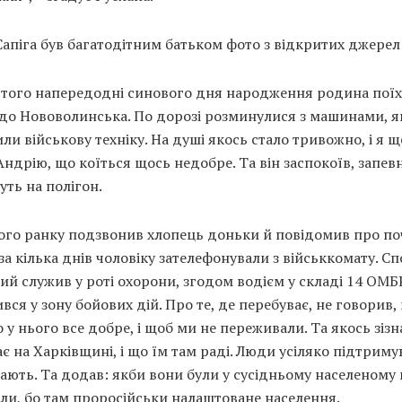
апіга був багатодітним батьком фото з відкритих джерел
ютого напередодні синового дня народження родина поїх
до Нововолинська. По дорозі розминулися з машинами, я
ли військову техніку. На душі якось стало тривожно, і я щ
Андрію, що коїться щось недобре. Та він заспокоїв, запе
зуть на полігон.
ого ранку подзвонив хлопець доньки й повідомив про по
 за кілька днів чоловіку зателефонували з військкомату. С
ий служив у роті охорони, згодом водієм у складі 14 ОМБ
вся у зону бойових дій. Про те, де перебуває, не говорив, 
 у нього все добре, і щоб ми не переживали. Та якось зізн
є на Харківщині, і що їм там раді. Люди усіляко підтриму
ють. Та додав: якби вони були у сусідньому населеному 
али, бо там проросійськи налаштоване населення.