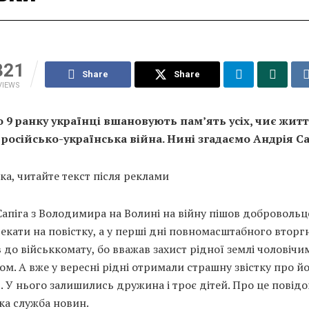
321
Share
Share
VIEWS
 9 ранку українці вшановують пам’ять усіх, чиє жит
 російсько-українська війна. Нині згадаємо Андрія Са
ка, читайте текст після реклами
апіга з Володимира на Волині на війну пішов добровольце
чекати на повістку, а у перші дні повномасштабного втор
до військкомату, бо вважав захист рідної землі чоловічи
ом. А вже у вересні рідні отримали страшну звістку про й
. У нього залишились дружина і троє дітей. Про це повід
ка служба новин.