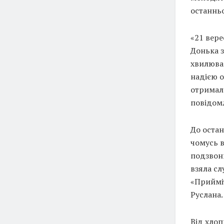
останньо
«21 вере
Донька з
хвилюван
надією о
отримала
повідом
До остан
чомусь в
подзвон
взяла сл
«Прийміт
Руслана.
Від хлоп