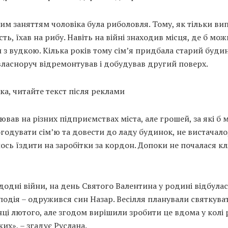
м заняттям чоловіка була риболовля. Тому, як тільки ви
ть, їхав на рибу. Навіть на війні знаходив місця, де б мож
 з вудкою. Кілька років тому сімʼя придбала старий буди
ласноруч відремонтував і добудував другий поверх.
ка, читайте текст після реклами
ював на різних підприємствах міста, але грошей, за які б
годувати сім’ю та довести до ладу будинок, не вистачало
сь їздити на заробітки за кордон. Допоки не почалася кл
одні війни, на день Святого Валентина у родині відбула
подія – одружився син Назар. Весілля планували святкува
ці лютого, але згодом вирішили зробити це вдома у колі 
ких», – згадує Руслана.