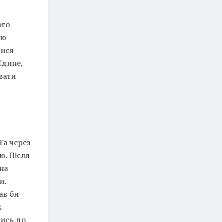
ого
ою
лися
Єдине,
вати
Та через
ю. Після
 на
и.
ав би
х
тись до