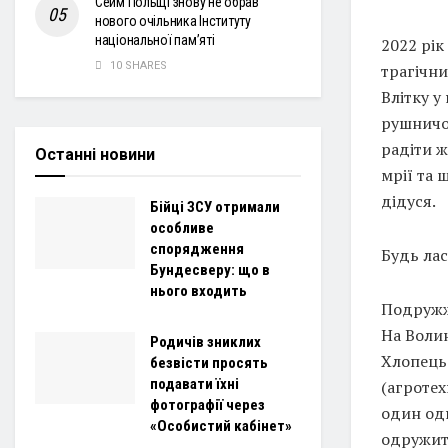
Сейм Польщі знову не обрав
нового очільника Інституту
національної пам’яті
2022 рік
10 SHARES
трагічни
Влітку у
рушничо
радіти ж
Останні новини
мрії та 
дідуся.
Бійці ЗСУ отримали
особливе
спорядження
Будь лас
Бундесверу: що в
нього входить
Подружж
На Волин
Родичів зниклих
Хлопець 
безвісти просять
подавати їхні
(агротех
фотографії через
один одн
«Особистий кабінет»
одружит