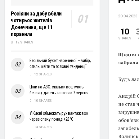
Росіяни за добу вбили
20.04.2023
чотирьох жителів
Донеччини, ще 11
10
поранили
SHARES
12 SHARES
Щодня о
Весільний букет нареченої – вибір,
забрала
стиль, квіти та головні тенденції
12 SHARES
Будь лас
Ціни на АЗС: скільки коштують
бензин, дизель і автогаз 7 серпня
Андрій С
10 SHARES
не став 
вирушив 
У Києві обмежать рух вантажівок
обов’язк
через спеку понад +28°С
загибель
14 SHARES
Волинсь