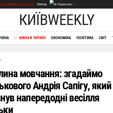
не розміщення матеріалів
Sitemap
Українська
КИЇВWEEKLY
РАЇНА
ВІЙНА В УКРАЇНІ
ЕКОНОМІКА
ПОЛІТИКА
СВІТ
іт
лина мовчання: згадаймо
ькового Андрія Сапігу, який
инув напередодні весілля
ьки