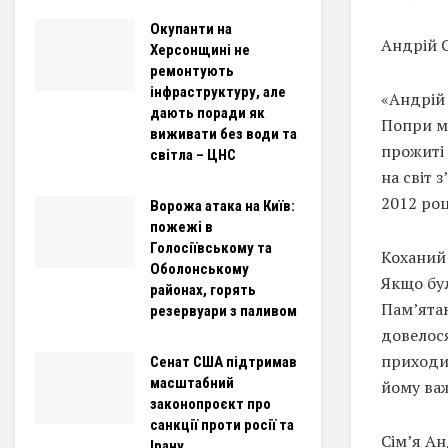
Окупанти на
Андрій 
Херсонщині не
ремонтують
інфраструктуру, але
«Андрій 
дають поради як
Попри мо
виживати без води та
прожиті
світла – ЦНС
на світ 
2012 ро
Ворожа атака на Київ:
пожежі в
Голосіївському та
Коханий 
Оболонському
Якщо бул
районах, горять
Пам’ятаю
резервуари з паливом
довелося
приходив
Сенат США підтримав
масштабний
йому важ
законопроєкт про
санкції проти росії та
Сімʼя Ан
Ірану