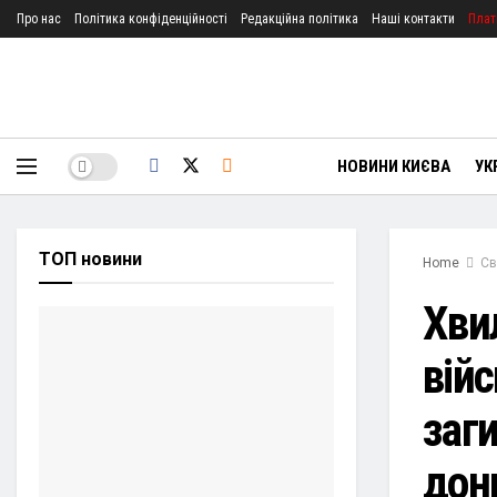
Про нас
Політика конфіденційності
Редакційна політика
Наші контакти
Плат
НОВИНИ КИЄВА
УК
ТОП новини
Home
Св
Хви
війс
заг
дон