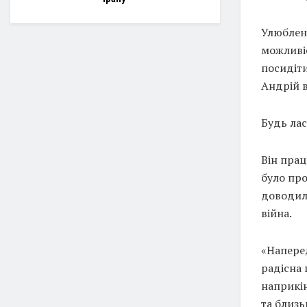
Улюблени
можливіс
посидіти
Андрій в
Будь лас
Він прац
було про
доводило
війна.
«Наперед
радісна 
наприкін
та близь