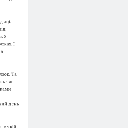
диці.
від
. З
ежах. І
ра
язок. Та
йсь час
уками
шний день
, у якій