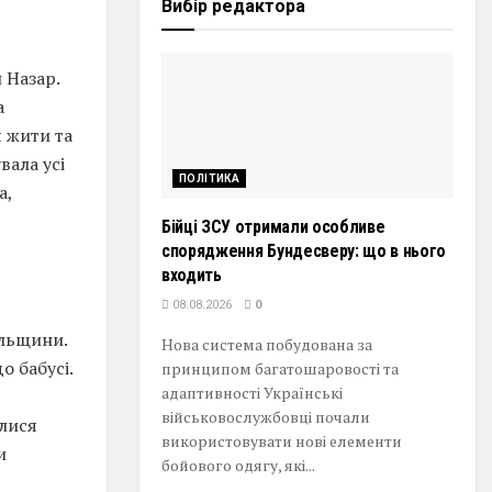
Вибір редактора
 Назар.
а
 жити та
вала усі
ПОЛІТИКА
а,
Бійці ЗСУ отримали особливе
спорядження Бундесверу: що в нього
входить
08.08.2026
0
ільщини.
Нова система побудована за
о бабусі.
принципом багатошаровості та
адаптивності Українські
військовослужбовці почали
алися
використовувати нові елементи
и
бойового одягу, які...