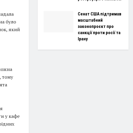
падала
Сенат США підтримав
масштабний
на було
законопроєкт про
нок, який
санкції проти росії та
Ірану
 можна
, тому
ята
ся
ти у кафе
рідних