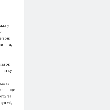
ала у
кі
е тоді
внивши,
чаток
початку
Р
казав
ався, що
ють та
пункті,