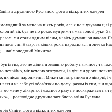
Сапіга з дружиною Русланою фото з відкритих джерел
молодший за мене на п’ять років, але я не відчувала цієї р
лодий вік був не по роках мудрим та мав золоті руки. За 
 разом, ми стали одним цілим, навіть думали однаково. 
з’явився син Назар, за кілька років народилася донечка Нас
ці – наймолодший Микитка.
був із тих, хто не ділив домашню роботу на жіночу та чоло
о потрібно, міг вечерю зготувати, і з дітьми уроки повчит
, як після народження Микитки потрапила до лікарні, і ч
 взяти на себе усі обов’язки по дому, разом із тим, він щ
 до мене у лікарню, і жодного разу не поскаржився на те
ко», – розповідає дружина загиблого воїна Руслана.
дрія Сапіги фото з відкритих джерел