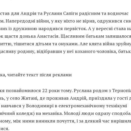
 став для Андрія та Руслани Сапіги радісним та водночас
м. Напередодні війни, у яку ніхто не вірив, одружився син
 них із дружиною народився первісток. А у вересні стала н
к щастя донька Анастасія. Щасливим батькам залишалося
иттю, тішитися дітьми та онуками. Але клята війна зруйну
щасливу родину, відібравши у неї коханого чоловіка, батьк
ка, читайте текст після реклами
я познайомилося 22 роки тому. Руслана родом з Терноп
ь, у село Житані, де проживав Андрій, приїздила у гості д
навчався у Володимирі в електромеханічному технікумі
нічний коледж) на механіка. Молоді люди одразу сподоб
ому, між ними виникли почуття, і за деякий час вирішил
ися.