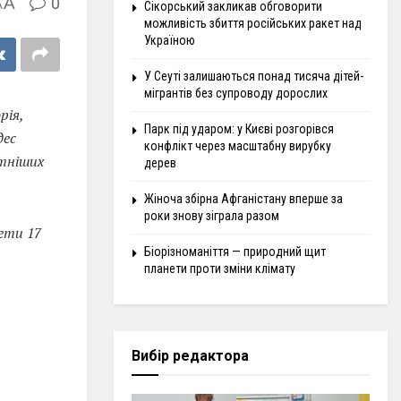
A
0
A
Сікорський закликав обговорити
можливість збиття російських ракет над
Україною
У Сеуті залишаються понад тисяча дітей-
мігрантів без супроводу дорослих
рія,
Парк під ударом: у Києві розгорівся
дес
конфлікт через масштабну вирубку
тніших
дерев
Жіноча збірна Афганістану вперше за
роки знову зіграла разом
мети 17
Біорізноманіття — природний щит
планети проти зміни клімату
Вибір редактора