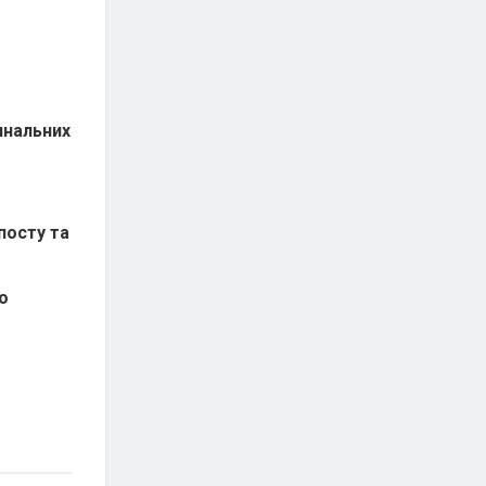
минальних
посту та
о