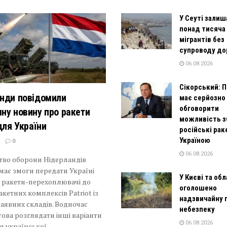
У Сеуті зали
понад тисяча
мігрантів без
супроводу до
06.08.2026
Сікорський: 
нди повідомили
має серйозно
обговорити
ну новину про ракети
можливість з
для України
російські рак
Україною
0
06.08.2026
тво оборони Нідерландів
 має змоги передати Україні
У Києві та обл
і ракети-перехоплювачі до
оголошено
акетних комплексів Patriot із
надзвичайну
аявних складів. Водночас
небезпеку
това розглядати інші варіанти
06.08.2026
я української