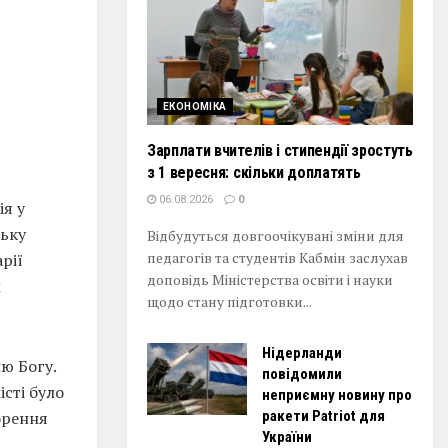
ЕКОНОМІКА
Зарплати вчителів і стипендії зростуть
з 1 вересня: скільки доплатять
06.08.2026
0
ія у
ську
Відбудуться довгоочікувані зміни для
педагогів та студентів Кабмін заслухав
рії
доповідь Міністерства освіти і науки
м
щодо стану підготовки...
Нідерланди
ю Богу.
повідомили
істі було
неприємну новину про
орення
ракети Patriot для
України