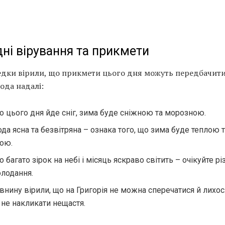
ні вірування та прикмети
едки вірили, що прикмети цього дня можуть передбачити
ода надалі:
 цього дня йде сніг, зима буде сніжною та морозною.
да ясна та безвітряна – ознака того, що зима буде теплою 
кою.
 багато зірок на небі і місяць яскраво світить – очікуйте рі
олодання.
внину вірили, що на Григорія не можна сперечатися й лихо
не накликати нещастя.