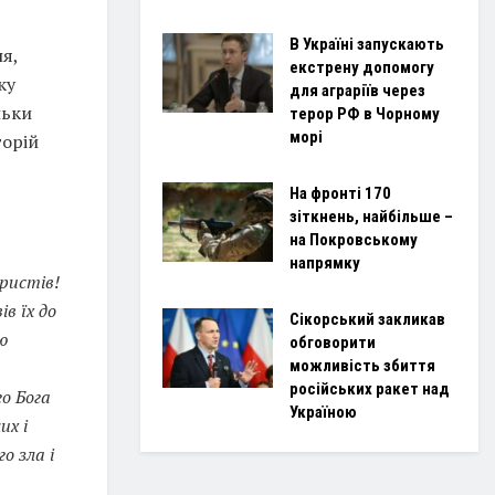
В Україні запускають
я,
екстрену допомогу
ку
для аграріїв через
льки
терор РФ в Чорному
морі
горій
На фронті 170
зіткнень, найбільше –
на Покровському
напрямку
ристів!
в їх до
Сікорський закликав
ю
обговорити
можливість збиття
російських ракет над
о Бога
Україною
их і
о зла і