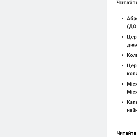
Читайте
Абр
(ДО
Церк
дні
Коли
Цер
кол
Міс
Міс
Кал
най
Читайт