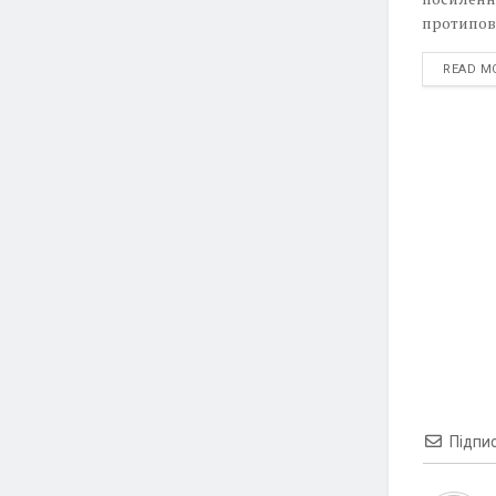
протипові
READ M
Підпи