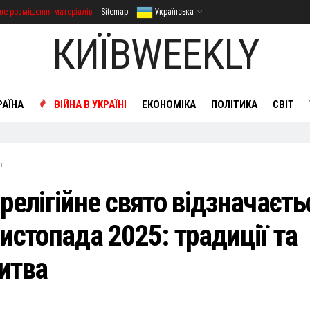
не розміщення матеріалів
Sitemap
Українська
КИЇВWEEKLY
РАЇНА
ВІЙНА В УКРАЇНІ
ЕКОНОМІКА
ПОЛІТИКА
СВІТ
т
релігійне свято відзначаєть
истопада 2025: традиції та
итва