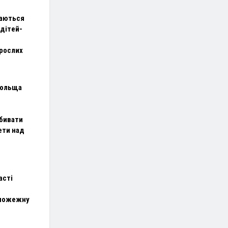
шаються
 дітей-
рослих
Польща
бивати
ети над
асті
 пожежну