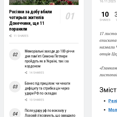
16.11.2025
Росіяни за добу вбили
10
чотирьох жителів
SHARES
Донеччини, ще 11
поранили
17 листо
11 SHARES
єпископа 
назвали 
Меморіальні заходи до 100-річчя
отців Це
дня пам’яті Симона Петлюри
пройдуть як в Україні, так і за
кордоном
«Главком
14 SHARES
листопа
Бізнес під прицілом: чи чекати
Зміст
дефіциту та стрибка цін через
удари РФ по складах
10 SHARES
Релі
Мол
Після удару рф по вокзалу у
Лозовій з'ясовують, що завадило