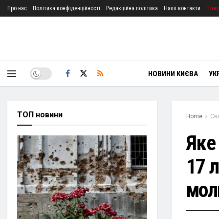
Про нас
Політика конфіденційності
Редакційна політика
Наші контакти
Плат
НОВИНИ КИЄВА
УК
ТОП новини
Home
Сві
Яке 
17 л
мол