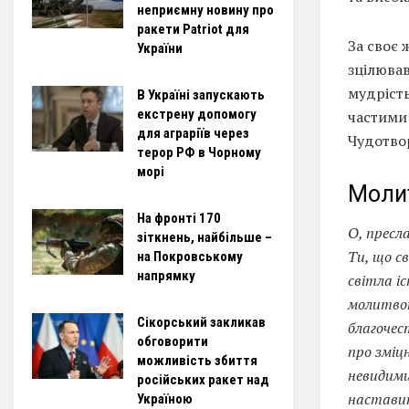
неприємну новину про
ракети Patriot для
За своє 
України
зцілюва
мудрість
В Україні запускають
екстрену допомогу
частими 
для аграріїв через
Чудотво
терор РФ в Чорному
морі
Моли
На фронті 170
О, пресл
зіткнень, найбільше –
Ти, що с
на Покровському
напрямку
світла і
молитвою
Сікорський закликав
благочес
обговорити
про зміцн
можливість збиття
невидими
російських ракет над
наставит
Україною