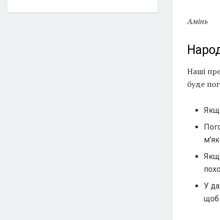
Амінь
Народ
Наші пр
буде пог
Якщо
Пого
м'я
Якщо
пох
У да
щоб 