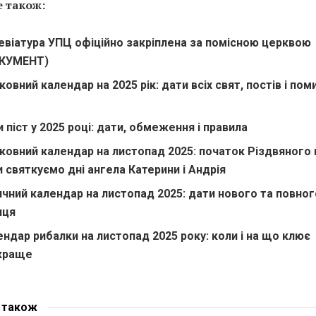
 також:
евіатура УПЦ офіційно закріплена за помісною церквою
КУМЕНТ)
овний календар на 2025 рік: дати всіх свят, постів і по
в
 піст у 2025 році: дати, обмеження і правила
ковний календар на листопад 2025: початок Різдвяного 
и святкуємо дні ангела Катерини і Андрія
ячний календар на листопад 2025: дати нового та повног
яця
ендар рибалки на листопад 2025 року: коли і на що клює
краще
е
також