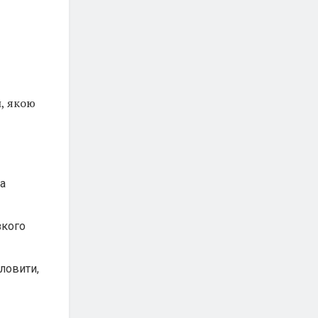
, якою
та
зкого
словити,