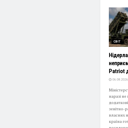
СВІТ
Нідерла
неприєм
Patriot 
06.08.2026
Міністерс
наразі не
додатков
зенітно-р
власних н
країна го
посиленн