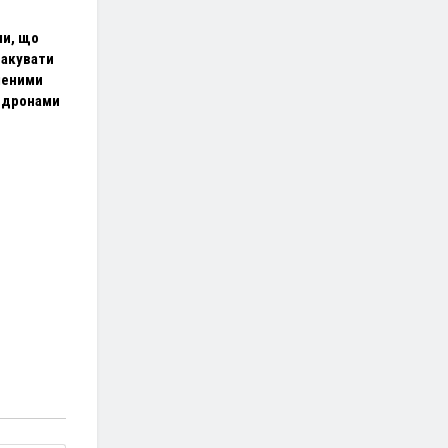
ли, що
такувати
леними
 дронами