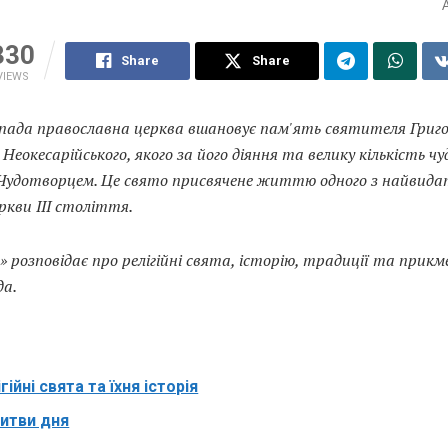
330
Share
Share
VIEWS
пада православна церква вшановує пам'ять святителя Григо
Неокесарійського, якого за його діяння та велику кількість чу
Чудотворцем. Це свято присвячене життю одного з найвида
ркви III століття.
» розповідає про релігійні свята, історію, традиції та прик
да.
гійні свята та їхня історія
итви дня