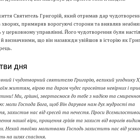
життя Святитель Григорій, який отримав дар чудотворенн
в хворих, примиряв ворогуючі сторони та виявляв неабия
 у церковному управлінні. Його чудотворення були насті
й визначними, що він назавжди увійшов в історію як Гри
рець.
тви дня
авний і чудотворний святителю Григорію, великий угоднику Х
воїм життям, вірою та даром чудес просвітив невірних і приві
стини! Ми, грішні, звертаємося до тебе з надією та смиренно
: моли Господа Бога, щоб Він дарував нам дух мудрості та
тя, захистив нас від єресей та нечестя. Проси Всемилостивог
ення нашої віри, прощення гріхів та захист від ворогів видим
х. Нехай твоїми молитвами Господь захистить нас від усяког
ь на шлях спасіння.