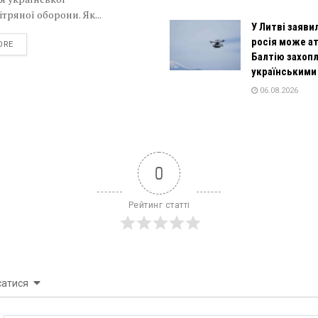
тряної оборони. Як...
У Литві заяви
росія може а
DETAILS
ORE
Балтію захоп
українськими
06.08.2026
0
Рейтинг статті
сатися