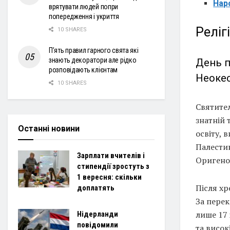
Нар
врятувати людей попри
попередження і укриття
Релігі
10 SHARES
П’ять правил гарного свята які
знають декоратори але рідко
День п
розповідають клієнтам
Неокес
10 SHARES
Святител
знатній 
Останні новини
освіту, 
Палестин
Зарплати вчителів і
Оригеном
стипендії зростуть з
1 вересня: скільки
Після х
доплатять
За перек
лише 17 
Нідерланди
повідомили
та висок