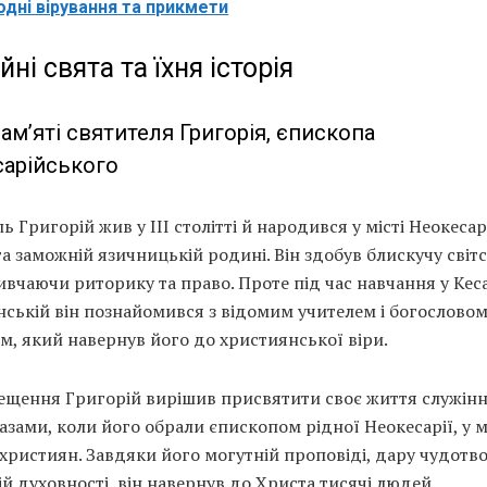
одні вірування та прикмети
йні свята та їхня історія
ам’яті святителя Григорія, єпископа
арійського
ь Григорій жив у III столітті й народився у місті Неокесар
та заможній язичницькій родині. Він здобув блискучу світ
вивчаючи риторику та право. Проте під час навчання у Кеса
ській він познайомився з відомим учителем і богослово
, який навернув його до християнської віри.
рещення Григорій вирішив присвятити своє життя служінн
азами, коли його обрали єпископом рідної Неокесарії, у м
християн. Завдяки його могутній проповіді, дару чудотв
ій духовності, він навернув до Христа тисячі людей.