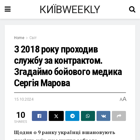
КИЇВWEEKLY
Home
Світ
З 2018 року проходив
службу за контрактом.
Згадаймо бойового медика
Сергія Марова
A
15.10.2024
A
10
SHARES
Щодня о 9 ранку українці вшановують