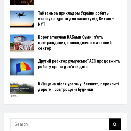
Тайвань за прикладом України робить
ставку на дрони для захисту від Китаю –
NYT
Ворог атакував КАБами Суми: п'ять
постраждалих, пошкоджено житловий
сектор
Другий реактор румунської АЕС продовжить
роботу ще на дев’ять днів
Київщина після урагану: блекаут, перекриті
дороги і розтрощені будинки