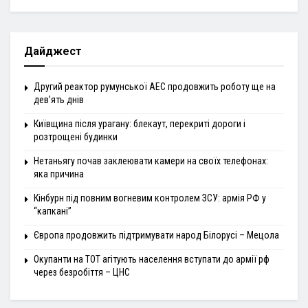
Дайджест
Другий реактор румунської АЕС продовжить роботу ще на
дев’ять днів
Київщина після урагану: блекаут, перекриті дороги і
розтрощені будинки
Нетаньягу почав заклеювати камери на своїх телефонах:
яка причина
Кінбурн під повним вогневим контролем ЗСУ: армія РФ у
“капкані”
Європа продовжить підтримувати народ Білорусі – Мецола
Окупанти на ТОТ агітують населення вступати до армії рф
через безробіття – ЦНС