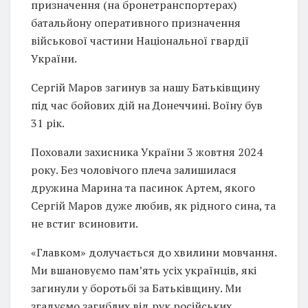
призначення (на бронетранспортерах)
батальйону оперативного призначення
військової частини Національної гвардії
України.
Сергій Маров загинув за нашу Батьківщину
під час бойових дій на Донеччині. Воїну був
31 рік.
Поховали захисника України 3 жовтня 2024
року. Без чоловічого плеча залишилася
дружина Марина та пасинок Артем, якого
Сергій Маров дуже любив, як рідного сина, та
не встиг всиновити.
«Главком» долучається до хвилини мовчання.
Ми вшановуємо памʼять усіх українців, які
загинули у боротьбі за Батьківщину. Ми
згадуємо загиблих від рук російських