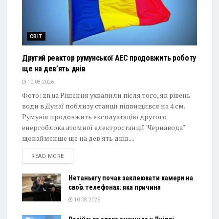
СВІТ
Другий реактор румунської АЕС продовжить роботу
ще на дев’ять днів
10.08.2026
Фото: zn.ua Рішення ухвалили після того, як рівень
води в Дунаї поблизу станції підвищився на 4 см.
Румунія продовжить експлуатацію другого
енергоблока атомної електростанції "Чернавода"
щонайменше ще на дев'ять днів....
DETAILS
READ MORE
Нетаньягу почав заклеювати камери на
своїх телефонах: яка причина
10.08.2026