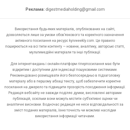
Реклама:
digestmediaholding@gmail.com
Використання будь-яких матеріалів, опублікованих на сайті,
дозволяється лише за умови обов’язкового та коректного зазначення
активного посилання на ресурс kyivweekly.com. Це правило
поширюється на всі типи контенту — новини, аналітику, авторські статті,
мультимедійні матеріали та інші публікації.
Для інтернет-видань і онлайн-платформ гіперпосилання має бути
відкритим і доступним для індексації пошуковими системами.
Рекомендовано розміщувати його безпосередньо в підзаголовку
матеріалу або в першому абзаці тексту, щоб забезпечити коректне
посилання на джерело та підвищити прозорість походження інформації.
Редакція вебсайту не завжди поділяє думки, висловлені авторами
публікацій, оскільки вони можуть містити суб’єктивні оцінки чи
аналітичні висновки. Водночас редакція не несе відповідальності за
зміст поданих матеріалів, їхню точність чи можливі наслідки
використання інформації читачами.