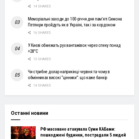
14 SHARES
Меморіальні заходи до 100-річчя дня пам’яті Симона
Петлюри пройдуть як в Україні, так і за кордоном
16 SHARES
У Києві обмежать рух вантажівок через спеку понад
+28°С
15 SHARES
Чи стрибне долар наприкінці червня та чому в
обмінниках високі “цінники”: що каже банкір
14 SHARES
Останні новини
РФ масовано атакувала Суми КАБами:
пошкоджені будинки, пострадали 5 людей