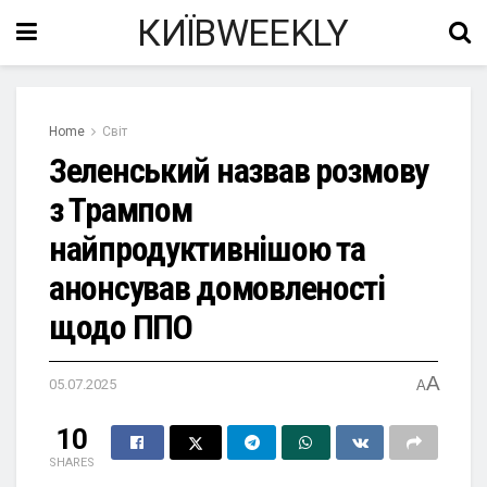
КИЇВWEEKLY
Home
Світ
Зеленський назвав розмову
з Трампом
найпродуктивнішою та
анонсував домовленості
щодо ППО
A
05.07.2025
A
10
SHARES