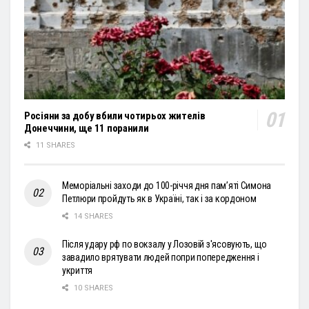
Росіяни за добу вбили чотирьох жителів
Донеччини, ще 11 поранили
11 SHARES
Меморіальні заходи до 100-річчя дня пам’яті Симона
Петлюри пройдуть як в Україні, так і за кордоном
14 SHARES
Після удару рф по вокзалу у Лозовій з'ясовують, що
завадило врятувати людей попри попередження і
укриття
10 SHARES