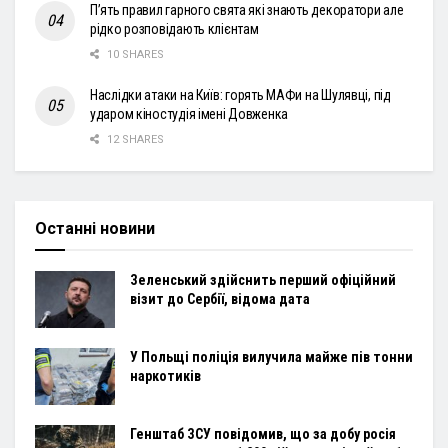
П’ять правил гарного свята які знають декоратори але
рідко розповідають клієнтам
10 SHARES
Наслідки атаки на Київ: горять МАФи на Шулявці, під
ударом кіностудія імені Довженка
12 SHARES
Останні новини
Зеленський здійснить перший офіційний
візит до Сербії, відома дата
У Польщі поліція вилучила майже пів тонни
наркотиків
Генштаб ЗСУ повідомив, що за добу росія