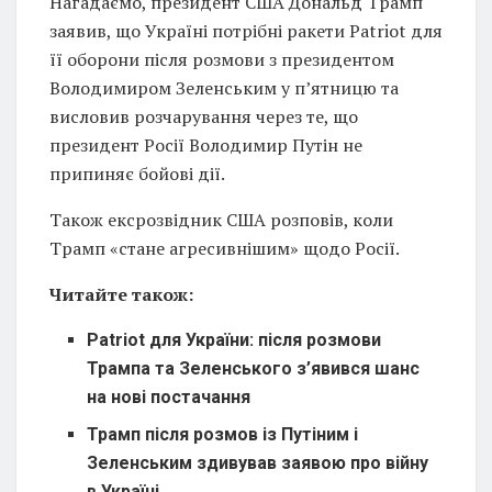
Нагадаємо, президент США Дональд Трамп
заявив, що Україні потрібні ракети Patriot для
її оборони після розмови з президентом
Володимиром Зеленським у п’ятницю та
висловив розчарування через те, що
президент Росії Володимир Путін не
припиняє бойові дії.
Також ексрозвідник США розповів, коли
Трамп «стане агресивнішим» щодо Росії.
Читайте також:
Patriot для України: після розмови
Трампа та Зеленського з’явився шанс
на нові постачання
Трамп після розмов із Путіним і
Зеленським здивував заявою про війну
в Україні