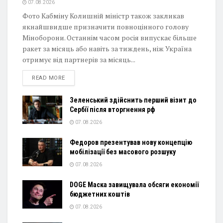
07.08.2026
Фото Кабміну Колишній міністр також закликав
якнайшвидше призначити повноцінного голову
Міноборони. Останнім часом росія випускає більше
ракет за місяць або навіть за тиждень, ніж Україна
отримує від партнерів за місяць...
DETAILS
READ MORE
Зеленський здійснить перший візит до
Сербії після вторгнення рф
07.08.2026
Федоров презентував нову концепцію
мобілізації без масового розшуку
07.08.2026
DOGE Маска завищувала обсяги економії
бюджетних коштів
07.08.2026