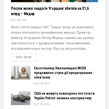
Посуха може завдати Угорщині збитків на $1,6
млрд – Мадяр
07.08.2026
Фото: Getty Images АЕС "Пакш" може не відновити
повну потужність щонайменше місяць. Прем'єр-
міністр Угорщини Петер Мадяр заявив, що країна
зіштовхується з "драматичними" економічними
наслідками через посуху. Про це він розповів...
DETAILS
READ MORE
Ексочільниці Хмельницької МСЕК
продовжено строк дії процесуальних
обов’язків
07.08.2026
США не можуть повноцінно постачати
Україні Patriot: названо альтернативу
07.08.2026