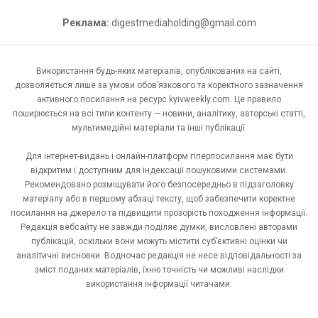
Реклама:
digestmediaholding@gmail.com
Використання будь-яких матеріалів, опублікованих на сайті,
дозволяється лише за умови обов’язкового та коректного зазначення
активного посилання на ресурс kyivweekly.com. Це правило
поширюється на всі типи контенту — новини, аналітику, авторські статті,
мультимедійні матеріали та інші публікації.
Для інтернет-видань і онлайн-платформ гіперпосилання має бути
відкритим і доступним для індексації пошуковими системами.
Рекомендовано розміщувати його безпосередньо в підзаголовку
матеріалу або в першому абзаці тексту, щоб забезпечити коректне
посилання на джерело та підвищити прозорість походження інформації.
Редакція вебсайту не завжди поділяє думки, висловлені авторами
публікацій, оскільки вони можуть містити суб’єктивні оцінки чи
аналітичні висновки. Водночас редакція не несе відповідальності за
зміст поданих матеріалів, їхню точність чи можливі наслідки
використання інформації читачами.