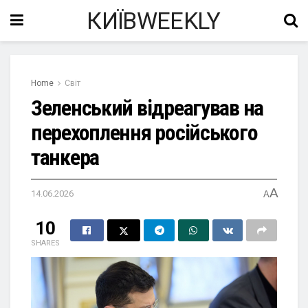
КИЇВWEEKLY
Home
Світ
Зеленський відреагував на
перехоплення російського
танкера
A
14.06.2026
A
10
SHARES