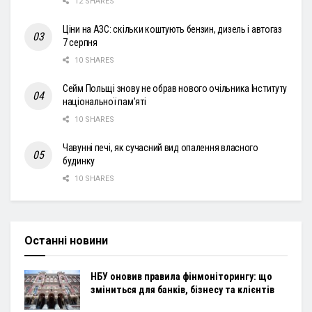
12 SHARES
Ціни на АЗС: скільки коштують бензин, дизель і автогаз
7 серпня
10 SHARES
Сейм Польщі знову не обрав нового очільника Інституту
національної пам’яті
10 SHARES
Чавунні печі, як сучасний вид опалення власного
будинку
10 SHARES
Останні новини
НБУ оновив правила фінмоніторингу: що
зміниться для банків, бізнесу та клієнтів