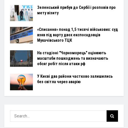
Зеленський прибув до Сербії і розповів про
мету візиту
«Списання» понад 1,5 тисячі військових: суд
взяв під варту двох експосадовців
Мукачівського ТЦК
На стадіоні "Чорноморець" оцінюють
масштаби пошкоджень та визначають
обсяг робіт після атаки рф
У Києві два райони частково залишились
без світла через аварію