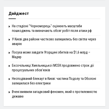
Дайджест
На стадіоні "Чорноморець" оцінюють масштаби
пошкоджень та визначають обсяг робіт після атаки рф
У Києві два райони частково залишились без світла через
аварію
Посуха може завдати Угорщині збитків на $1,6 млрд –
Мадяр
Ексочільниці Хмельницької МСЕК продовжено строк дії
процесуальних обов’язків
Несподіваний блекаут в Києві: частина Подолу та Оболоні
залишилася без електрики
Вчені виявили загадковий феномен, який є протилежністю
дежавю