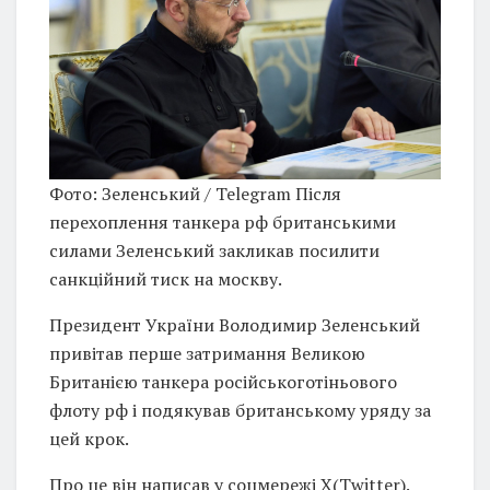
Фото: Зеленський / Telegram Після
перехоплення танкера рф британськими
силами Зеленський закликав посилити
санкційний тиск на москву.
Президент України Володимир Зеленський
привітав перше затримання Великою
Британією танкера російськоготіньового
флоту рф і подякував британському уряду за
цей крок.
Про це він написав у соцмережі X(Twitter).