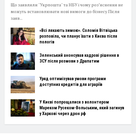
Що заявляли ''Укрпошта'' та НБУ і чому роз’яснення не
можуть встановлювати нові вимоги до бізнесу Після
заяв...
«Всі лякають зимою». Соломія Вітвіцька
розповіла, чи планує їхати з Києва після
пологів
Зеленський анонсував кадрові рішення в
ЗСУ після розмови з Драпатим
Уряд оптимізував умови програми
доступних кредитів для аграріїв
У Києві попрощалися з волонтером
Мареком Русеком-Вольським, який загинув
у Харкові через дрон рф