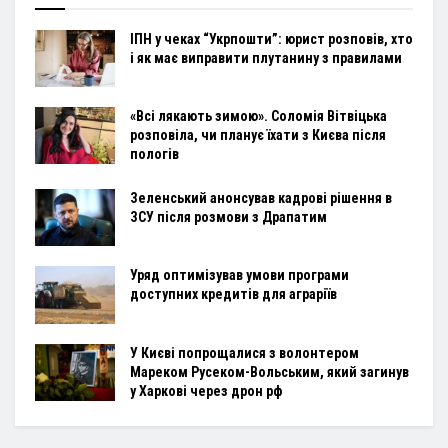
ІПН у чеках “Укрпошти”: юрист розповів, хто
і як має виправити плутанину з правилами
«Всі лякають зимою». Соломія Вітвіцька
розповіла, чи планує їхати з Києва після
пологів
Зеленський анонсував кадрові рішення в
ЗСУ після розмови з Драпатим
Уряд оптимізував умови програми
доступних кредитів для аграріїв
У Києві попрощалися з волонтером
Мареком Русеком-Вольським, який загинув
у Харкові через дрон рф