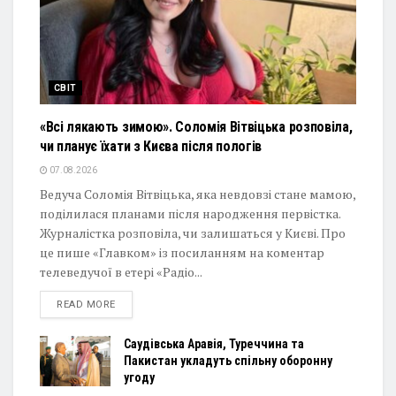
СВІТ
«Всі лякають зимою». Соломія Вітвіцька розповіла,
чи планує їхати з Києва після пологів
07.08.2026
Ведуча Соломія Вітвіцька, яка невдовзі стане мамою,
поділилася планами після народження первістка.
Журналістка розповіла, чи залишаться у Києві. Про
це пише «Главком» із посиланням на коментар
телеведучої в етері «Радіо...
DETAILS
READ MORE
Саудівська Аравія, Туреччина та
Пакистан укладуть спільну оборонну
угоду