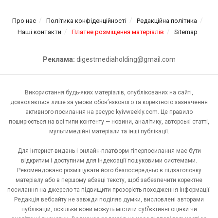
Про нас
Політика конфіденційності
Редакційна політика
Наші контакти
Платне розміщення матеріалів
Sitemap
Реклама:
digestmediaholding@gmail.com
Використання будь-яких матеріалів, опублікованих на сайті,
дозволяється лише за умови обов’язкового та коректного зазначення
активного посилання на ресурс kyivweekly.com. Це правило
поширюється на всі типи контенту — новини, аналітику, авторські статті,
мультимедійні матеріали та інші публікації.
Для інтернет-видань і онлайн-платформ гіперпосилання має бути
відкритим і доступним для індексації пошуковими системами.
Рекомендовано розміщувати його безпосередньо в підзаголовку
матеріалу або в першому абзаці тексту, щоб забезпечити коректне
посилання на джерело та підвищити прозорість походження інформації.
Редакція вебсайту не завжди поділяє думки, висловлені авторами
публікацій, оскільки вони можуть містити суб’єктивні оцінки чи