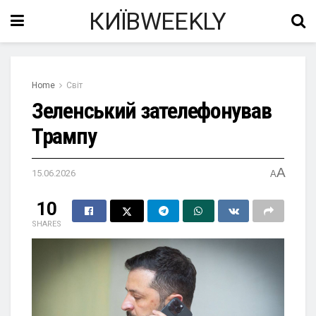
КИЇВWEEKLY
Home
Світ
Зеленський зателефонував
Трампу
A
15.06.2026
A
10
SHARES