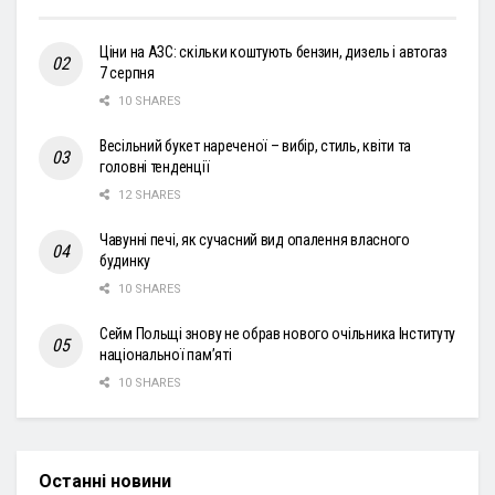
Ціни на АЗС: скільки коштують бензин, дизель і автогаз
7 серпня
10 SHARES
Весільний букет нареченої – вибір, стиль, квіти та
головні тенденції
12 SHARES
Чавунні печі, як сучасний вид опалення власного
будинку
10 SHARES
Сейм Польщі знову не обрав нового очільника Інституту
національної пам’яті
10 SHARES
Останні новини