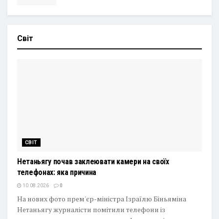
Світ
СВІТ
Нетаньягу почав заклеювати камери на своїх
телефонах: яка причина
10.08.2026
0
На нових фото прем'єр-міністра Ізраїлю Біньяміна
Нетаньягу журналісти помітили телефони із