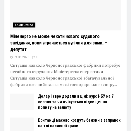
ЕКОНОМІКА
Міненерго не може чекати нового судового
засідання, поки втрачається вугілля для зими, –
депутат
09.08.2026
0
Ситуація навколо Червоноградської фабрики потребує
негайного втручання Міністерства енергетики
Ситуація навколо Червоноградської збагачувальної
фабрики вже вийшла за межі господарського спору...
Долар і євро додали в ціні: курс НБУ на 7
серпня та чи очікується підвищення
попиту на валюту
Британці масово крадуть бензин з заправок
на тлі паливної кризи