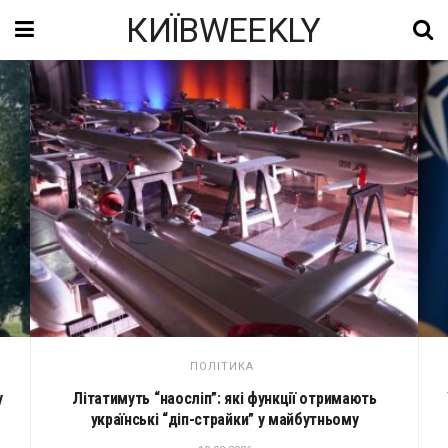
КИЇВWEEKLY
ПОЛІТИКА
у
Літатимуть “наосліп”: які функції отримають
українські “діп-страйки” у майбутньому