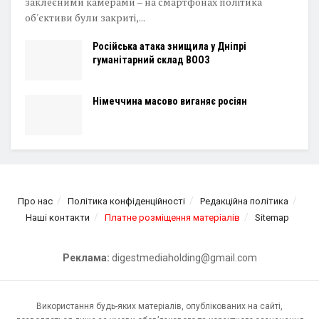
заклеєними камерами – на смартфонах політика
об'єктиви були закриті,...
Російська атака знищила у Дніпрі
гуманітарний склад ВООЗ
Німеччина масово виганяє росіян
Про нас
Політика конфіденційності
Редакційна політика
Наші контакти
Платне розміщення матеріалів
Sitemap
Реклама:
digestmediaholding@gmail.com
Використання будь-яких матеріалів, опублікованих на сайті,