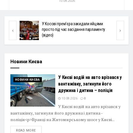
10.08.2026
ями
У понеділок можливі короткочасні дощі
енту
та грози лише в деяких регіонах, вдень до
+29°
Новини Києва
У Києві водій на авто врізався у
НОВИНИ КИЄВА
вантажівку, загинули його
дружина і дитина – поліція
10.08.2026
0
У Києві водій на авто врізався у
вантажівку, загинули його дружина і дитина -
поліція<p>Вранці на Житомирському шосе у Києві...
DETAILS
READ MORE