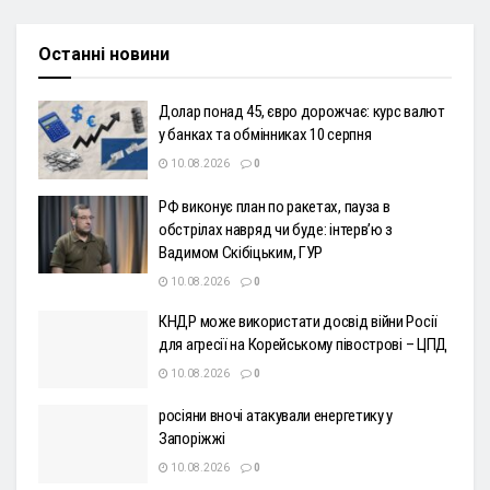
Останні новини
Долар понад 45, євро дорожчає: курс валют
у банках та обмінниках 10 серпня
10.08.2026
0
РФ виконує план по ракетах, пауза в
обстрілах навряд чи буде: інтервʼю з
Вадимом Скібіцьким, ГУР
10.08.2026
0
КНДР може використати досвід війни Росії
для агресії на Корейському півострові – ЦПД
10.08.2026
0
росіяни вночі атакували енергетику у
Запоріжжі
10.08.2026
0