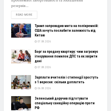
проблемної заборгованості та збільшення
резервів....
DETAILS
READ MORE
Трамп запровадив мита на полікремній:
США хочуть послабити залежність від
Китаю
07.08.2026
Борг за продану квартиру: чим загрожує
ігнорування помилок ДПС та як звірити
дані
07.08.2026
Зарплати вчителів і стипендії зростуть
з 1 вересня: скільки доплатять
06.08.2026
Зеленський доручив підготувати
спеціальну санкційну операцію проти
РФ