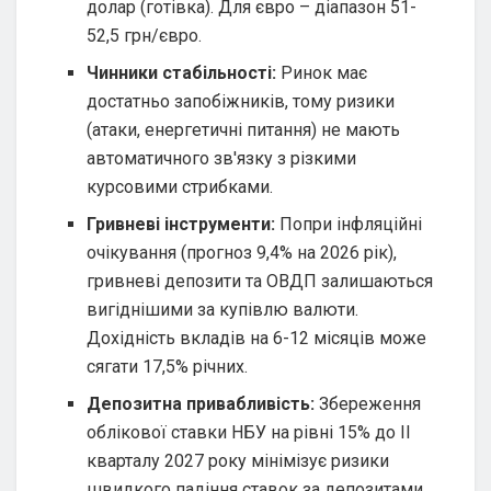
долар (готівка). Для євро – діапазон 51-
52,5 грн/євро.
Чинники стабільності:
Ринок має
достатньо запобіжників, тому ризики
(атаки, енергетичні питання) не мають
автоматичного зв'язку з різкими
курсовими стрибками.
Гривневі інструменти:
Попри інфляційні
очікування (прогноз 9,4% на 2026 рік),
гривневі депозити та ОВДП залишаються
вигіднішими за купівлю валюти.
Дохідність вкладів на 6-12 місяців може
сягати 17,5% річних.
Депозитна привабливість:
Збереження
облікової ставки НБУ на рівні 15% до II
кварталу 2027 року мінімізує ризики
швидкого падіння ставок за депозитами.