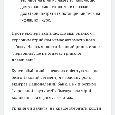
впливає на ціни на нафту та пальне, що
для української економіки означає
додаткові витрати та потенційний тиск на
інфляцію і курс.
Проте експерт зазначає, що між ризиком і
курсовим стрибком немає автоматичного
зв’язку. Навіть якщо готівковий ринок стане
"нервовим", це не означає тривалої
девальвації.
Курси обмінників зрештою орієнтуються на
безготівковий сегмент, де головну роль
відіграє Національний банк. НБУ в режимі
"керованої гнучкості" обмежує надмірні
коливання та стримує ажіотаж.
Гривня чи валюта: де краще зберігати кошти