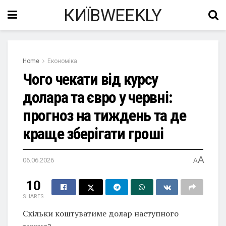
КИЇВWEEKLY
Home
Економіка
Чого чекати від курсу
долара та євро у червні:
прогноз на тиждень та де
краще зберігати гроші
A
06.06.2026
A
10
SHARES
Скільки коштуватиме долар наступного