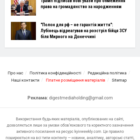
Трамп підписав нові укази про обмеження
права на громадянство за народженням
"Полон для рф – не гарантія життя":
Лубінець відреагував на розстріл бійця ЗСУ
біля Мирного на Донеччині
Про нас
Політика конфіденційності
Редакційна політика
Наші контакти
Платне розміщення матеріалів
Sitemap
Реклама:
digestmediaholding@gmail.com
Використання будь-яких матеріалів, опублікованих на сайті,
дозволяється лише за умови обов’язкового та коректного зазначення
активного посилання на ресурс kyivweekly.com. Це правило
поширюється на всі типи контенту — новини, аналітику, авторські статті,