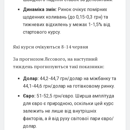
Динаміка змін:
Ринок очікує помірних
щоденних коливань (до 0,15-0,3 грн) та
тижневих відхилень у межах 1-1,5% від
стартового курсу.
Які курси очікуються 8-14 червня
За прогнозом Лєсового, на наступний
тиждень прогнозуються такі показники:
Долар:
44,2-44,7 грн/долар на міжбанку та
44,1-44,6 грн/долар на готівковому ринку.
Євро:
51-52,5 грн/євро. Ширша амплітуда
для євро є природною, оскільки цей курс
залежить не лише від внутрішніх
факторів, а й від руху світової пари євро/
долар.