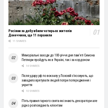
Росіяни за добу вбили чотирьох жителів
Донеччини, ще 11 поранили
11 SHARES
Меморіальні заходи до 100-річчя дня пам’яті Симона
Петлюри пройдуть як в Україні, так і за кордоном
14 SHARES
Після удару рф по вокзалу у Лозовій з'ясовують, що
завадило врятувати людей попри попередження і
укриття
10 SHARES
П’ять правил гарного свята які знають декоратори але
рідко розповідають клієнтам