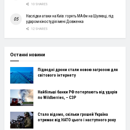
10 SHARES
Наслідки атаки на Київ: горять МАФи на Шулявці, під
ударом кіностудія імені Довженка
12 SHARES
Останні новини
Підводні дрони стали новою загрозою для
світового інтернету
Найбільші банки РФ потерпають від ударів
по Wildberries, – СЗР
Стало відомо, скільки грошей Україна
отримає від НАТО цього і наступного року