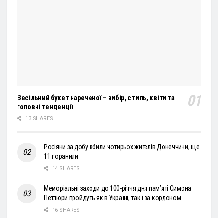
Весільний букет нареченої – вибір, стиль, квіти та
головні тенденції
13 SHARES
Росіяни за добу вбили чотирьох жителів Донеччини, ще
11 поранили
14 SHARES
Меморіальні заходи до 100-річчя дня пам’яті Симона
Петлюри пройдуть як в Україні, так і за кордоном
16 SHARES