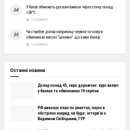
У Києві обмежать рух вантажівок через спеку понад
+28°С
15 SHARES
Чи стрибне долар наприкінці червня та чому в
обмінниках високі “цінники”: що каже банкір
15 SHARES
Останні новини
Долар понад 45, євро дорожчає: курс валют
у банках та обмінниках 10 серпня
РФ виконує план по ракетах, пауза в
обстрілах навряд чи буде: інтервʼю з
Вадимом Скібіцьким, ГУР