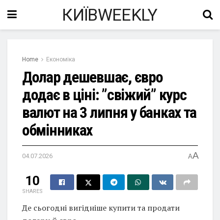
КИЇВWEEKLY
Home
Економіка
Долар дешевшає, євро
додає в ціні: ”свіжий” курс
валют на 3 липня у банках та
обмінниках
A
04.07.2026
A
10
SHARES
Де сьогодні вигідніше купити та продати