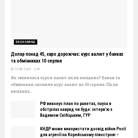
ЕКОНОМІКА
Долар понад 45, євро дорожчає: курс валют у банках
та обмінниках 10 серпня
10.08.2026
0
Як змінилися курси валют після вихідних? Банки та
обмінники оновили курс валют на 10 серпня. Після
вихідних...
РФ виконує план по ракетах, пауза в
обстрілах навряд чи буде: інтервʼю з
Вадимом Скібіцьким, ГУР
КНДР може використати досвід війни Росії
для агресії на Корейському півострові –