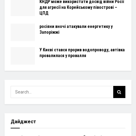
КНДР може використати досвід війни Росії
для агресії на Корейському півострові –
ЦПД
росіяни вночі атакували енергетику у
Запоріжжі
У Києві стався прорив водопроводу, автівка
провалилася у провалля
Дайджест