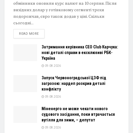
обмінники оновили курс валют на 10 серпня. Після
вихідних долар у готівковому сегменті трохи
подорожчав, євро також додав у ціні. Скільки
сьогодні...
DETAILS
READ MORE
Затримання керівника CEO Club Карчука:
нові деталі справи в ексклюзиві РБК-
Україна
09.08.2026
Запуск Червоноградської ЦЗФ під
загрозою: нардеп розкрив деталі
конфлікту
09.08.2026
Міненерго не може чекати нового
судового засідання, поки втрачається
вугілля для зими, – депутат
09.08.2026