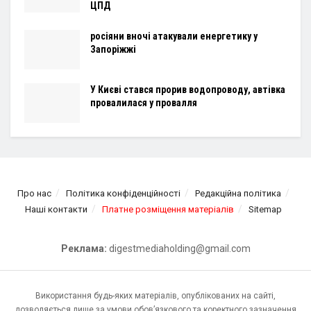
ЦПД
росіяни вночі атакували енергетику у
Запоріжжі
У Києві стався прорив водопроводу, автівка
провалилася у провалля
Про нас
Політика конфіденційності
Редакційна політика
Наші контакти
Платне розміщення матеріалів
Sitemap
Реклама:
digestmediaholding@gmail.com
Використання будь-яких матеріалів, опублікованих на сайті,
дозволяється лише за умови обов’язкового та коректного зазначення