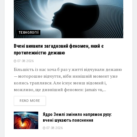
ТЕХНОЛОГІЇ
Вчені виявили загадковий феномен, який є
протилежністю дежавю
07.08.2026
Більшість із нас хоча б раз у житті відчували дежавю
— моторошне відчуття, ніби нинішній момент уже
колись траплявся. Але існує менш відомий і,
можливо, ще дивніший феномен: jamais vu,...
DETAILS
READ MORE
Ядро Землі змінило напрямок руху:
вчені шукають пояснення
07.08.2026