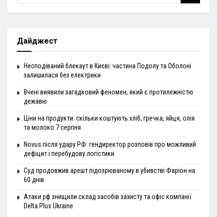
Дайджест
Несподіваний блекаут в Києві: частина Подолу та Оболоні
залишилася без електрики
Вчені виявили загадковий феномен, який є протилежністю
дежавю
Ціни на продукти: скільки коштують хліб, гречка, яйця, олія
та молоко 7 серпня
Novus після удару РФ: гендиректор розповів про можливий
дефіцит і перебудову логістики
Суд продовжив арешт підозрюваному в убивстві Фаріон на
60 днів
Атаки рф знищили склад засобів захисту та офіс компанії
Delta Plus Ukraine