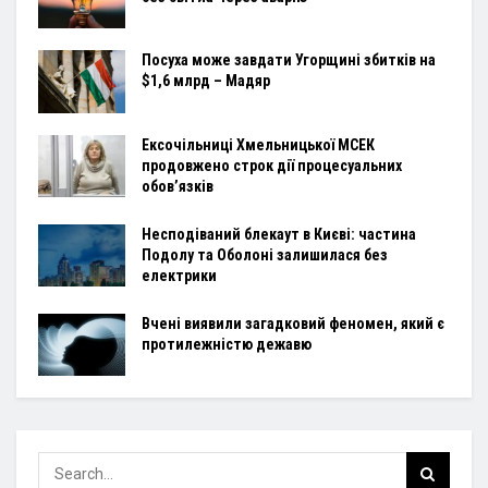
Посуха може завдати Угорщині збитків на
$1,6 млрд – Мадяр
Ексочільниці Хмельницької МСЕК
продовжено строк дії процесуальних
обов’язків
Несподіваний блекаут в Києві: частина
Подолу та Оболоні залишилася без
електрики
Вчені виявили загадковий феномен, який є
протилежністю дежавю