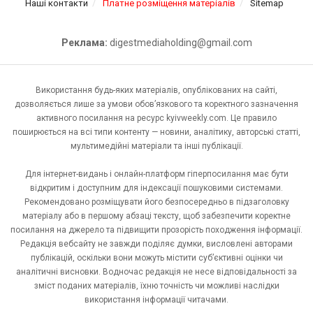
Наші контакти
Платне розміщення матеріалів
Sitemap
Реклама:
digestmediaholding@gmail.com
Використання будь-яких матеріалів, опублікованих на сайті,
дозволяється лише за умови обов’язкового та коректного зазначення
активного посилання на ресурс kyivweekly.com. Це правило
поширюється на всі типи контенту — новини, аналітику, авторські статті,
мультимедійні матеріали та інші публікації.
Для інтернет-видань і онлайн-платформ гіперпосилання має бути
відкритим і доступним для індексації пошуковими системами.
Рекомендовано розміщувати його безпосередньо в підзаголовку
матеріалу або в першому абзаці тексту, щоб забезпечити коректне
посилання на джерело та підвищити прозорість походження інформації.
Редакція вебсайту не завжди поділяє думки, висловлені авторами
публікацій, оскільки вони можуть містити суб’єктивні оцінки чи
аналітичні висновки. Водночас редакція не несе відповідальності за
зміст поданих матеріалів, їхню точність чи можливі наслідки
використання інформації читачами.