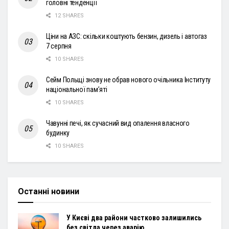
головні тенденції
12 SHARES
Ціни на АЗС: скільки коштують бензин, дизель і автогаз
7 серпня
10 SHARES
Сейм Польщі знову не обрав нового очільника Інституту
національної пам’яті
10 SHARES
Чавунні печі, як сучасний вид опалення власного
будинку
10 SHARES
Останні новини
У Києві два райони частково залишились
без світла через аварію