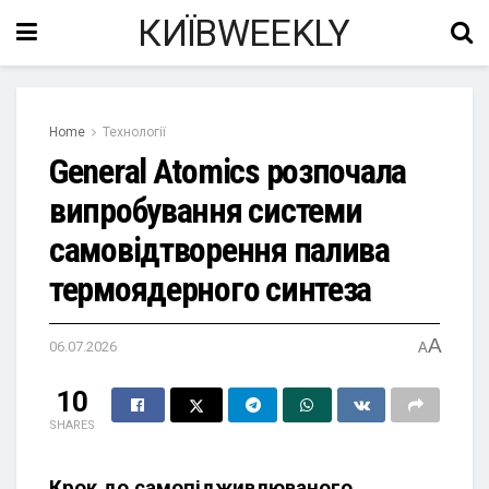
КИЇВWEEKLY
Home
Технології
General Atomics розпочала
випробування системи
самовідтворення палива
термоядерного синтеза
A
06.07.2026
A
10
SHARES
Крок до самопідживлюваного