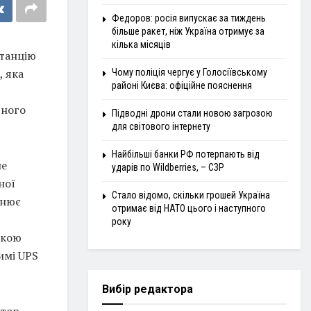
Федоров: росія випускає за тиждень
більше ракет, ніж Україна отримує за
кілька місяців
станцію
, яка
Чому поліція чергує у Голосіївському
районі Києва: офіційне пояснення
вного
Підводні дрони стали новою загрозою
для світового інтернету
Найбільші банки РФ потерпають від
не
ударів по Wildberries, – СЗР
ної
Стало відомо, скільки грошей Україна
внює
отримає від НАТО цього і наступного
року
мкою
имі UPS
Вибір редактора
ятор