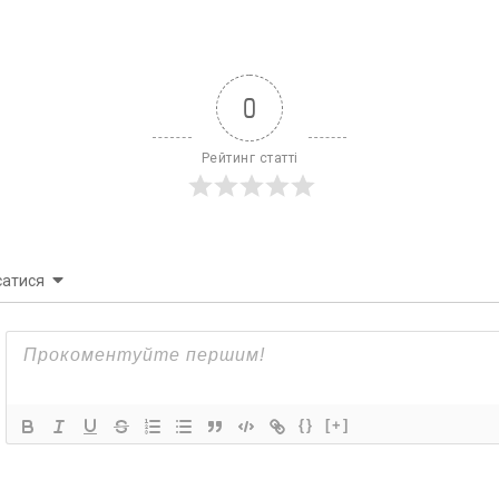
0
Рейтинг статті
сатися
{}
[+]