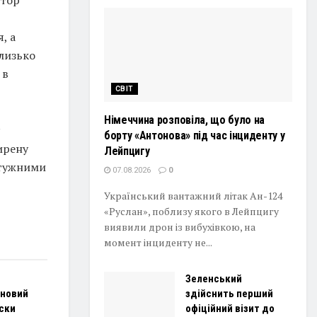
, а
близько
 в
СВІТ
Німеччина розповіла, що було на
борту «Антонова» під час інциденту у
ирену
Лейпцигу
отужними
07.08.2026
0
Український вантажний літак Ан-124
«Руслан», поблизу якого в Лейпцигу
виявили дрон із вибухівкою, на
момент інциденту не...
Зеленський
 новий
здійснить перший
ски
офіційний візит до