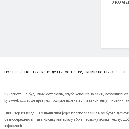
0
КОМЕ
Про нас
Політика конфіденційності
Редакційна політика
Наші
Використання будь-яких матеріалів, опублікованих на сайті, дозволяєтьс
kyivweekly.com. Це правило поширюється на всі типи контенту — новини, анал
Для інтернет-видань і онлайн-платформ гіперпосилання має бути відкрит
безпосередньо в підзаголовку матеріалу або в першому абзаці тексту, щ
інформації.