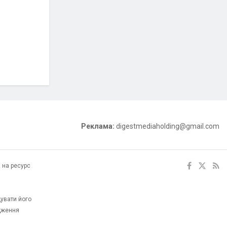
Реклама:
digestmediaholding@gmail.com
 на ресурс
увати його
одження