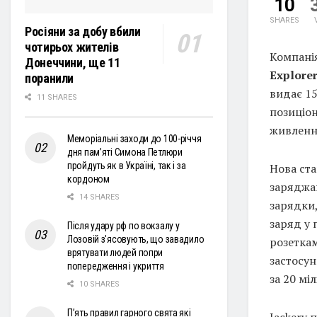
10
SHARES
Росіяни за добу вбили
чотирьох жителів
Компані
Донеччини, ще 11
Explorer
поранили
видає 15
11 SHARES
позиціон
живлення
Меморіальні заходи до 100-річчя
дня пам’яті Симона Петлюри
пройдуть як в Україні, так і за
Нова ста
кордоном
заряджан
14 SHARES
зарядки,
заряд у 
Після удару рф по вокзалу у
Лозовій з'ясовують, що завадило
розетка
врятувати людей попри
застосун
попередження і укриття
за 20 мі
10 SHARES
П’ять правил гарного свята які
Jackery 