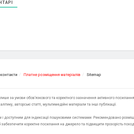
НТАРІ
 контакти
Платне розміщення матеріалів
Sitemap
я лише за умови обов’язкового та коректного зазначення активного посилання
ітику, авторські статті, мультимедійні матеріали та інші публікації.
им і доступним для індексації пошуковими системами. Рекомендовано розміщ
об забезпечити коректне посилання на джерело та підвищити прозорість пох