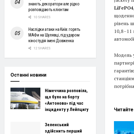
знають декоратори але рідко
LiFePO4
розповідають клієнтам
щоденног
10 SHARES
рівень ш
Наслідки атаки на Київ: горять
10,8–11 
МАФи на Шулявці, під ударом
автомобі
кіностудія імені Довженка
12 SHARES
Модель у
партнері
гаранті
Останні новини
станціям
потрібна
Німеччина розповіла,
що було на борту
«Антонова» під час
Читайт
інциденту у Лейпцигу
Зеленський
здійснить перший