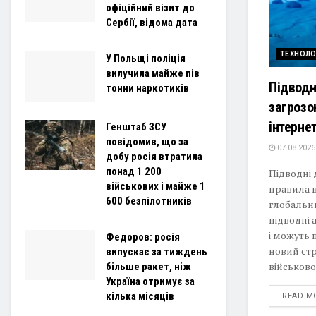
офіційний візит до
Сербії, відома дата
ТЕХНОЛО
У Польщі поліція
вилучила майже пів
Підводн
тонни наркотиків
загрозо
інтерне
Генштаб ЗСУ
повідомив, що за
07.08.2026
добу росія втратила
понад 1 200
Підводні
військових і майже 1
правила в
600 безпілотників
глобальни
підводні 
і можуть 
Федоров: росія
новий стр
випускає за тиждень
військово
більше ракет, ніж
Україна отримує за
кілька місяців
READ M