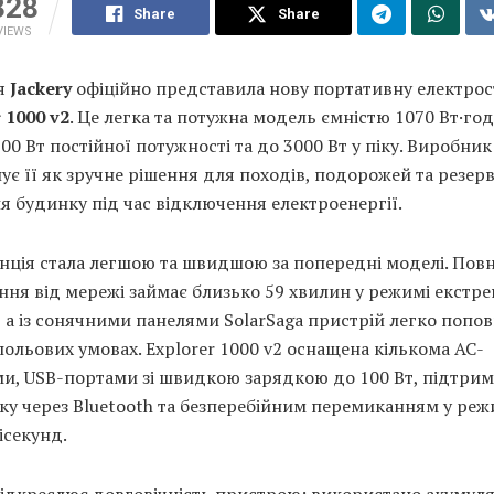
328
Share
Share
VIEWS
я
Jackery
офіційно представила нову портативну електро
 1000 v2
. Це легка та потужна модель ємністю 1070 Вт·год
00 Вт постійної потужності та до 3000 Вт у піку. Виробник
ує її як зручне рішення для походів, подорожей та резер
 будинку під час відключення електроенергії.
нція стала легшою та швидшою за попередні моделі. Пов
ня від мережі займає близько 59 хвилин у режимі екстре
 а із сонячними панелями SolarSaga пристрій легко попо
польових умовах. Explorer 1000 v2 оснащена кількома AC-
ми, USB-портами зі швидкою зарядкою до 100 Вт, підтри
ку через Bluetooth та безперебійним перемиканням у реж
лісекунд.
підкреслює довговічність пристрою: використано акумул