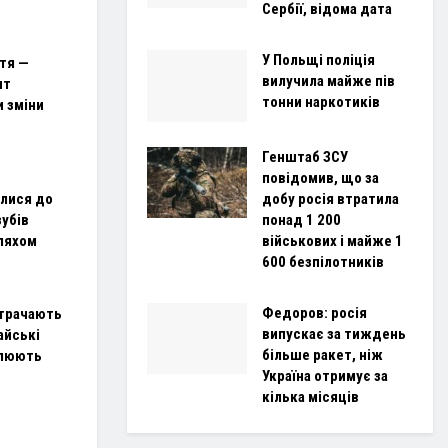
Сербії, відома дата
У Польщі поліція
ття —
вилучила майже пів
ит
тонни наркотиків
и зміни
Генштаб ЗСУ
повідомив, що за
добу росія втратила
илися до
понад 1 200
зубів
військових і майже 1
ляхом
600 безпілотників
Федоров: росія
 втрачають
випускає за тиждень
айські
більше ракет, ніж
плюють
Україна отримує за
кілька місяців