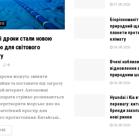
07.08.2026
Біорізномані
ГІЇ
природний щ
планети прот
і дрони стали новою
клімату
ю для світового
06.08.2026
ту
Вчені наблиз
0
відновлення 
природним ш
 дрони можуть змінити
ійни та поставити під загрозу
06.08.2026
й інтернет. Автономні
апарати стрімко розвиваються
Hyundai і Kia
перетворити морське дно на
перевагу: кит
атегічний простір для
бренди захо
го протистояння. Китайські...
нові ринки
06.08.2026
DETAILS
ORE