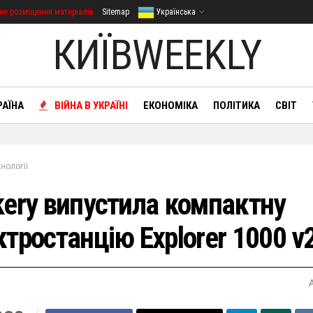
не розміщення матеріалів
Sitemap
Українська
КИЇВWEEKLY
РАЇНА
ВІЙНА В УКРАЇНІ
ЕКОНОМІКА
ПОЛІТИКА
СВІТ
нології
kery випустила компактну
ктростанцію Explorer 1000 v