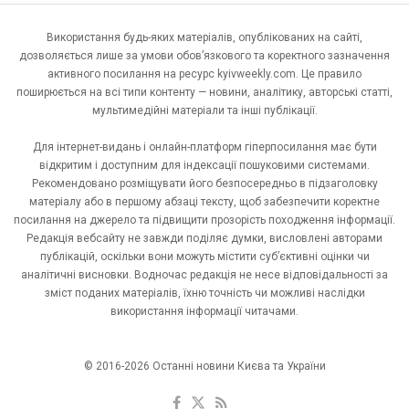
Використання будь-яких матеріалів, опублікованих на сайті,
дозволяється лише за умови обов’язкового та коректного зазначення
активного посилання на ресурс kyivweekly.com. Це правило
поширюється на всі типи контенту — новини, аналітику, авторські статті,
мультимедійні матеріали та інші публікації.
Для інтернет-видань і онлайн-платформ гіперпосилання має бути
відкритим і доступним для індексації пошуковими системами.
Рекомендовано розміщувати його безпосередньо в підзаголовку
матеріалу або в першому абзаці тексту, щоб забезпечити коректне
посилання на джерело та підвищити прозорість походження інформації.
Редакція вебсайту не завжди поділяє думки, висловлені авторами
публікацій, оскільки вони можуть містити суб’єктивні оцінки чи
аналітичні висновки. Водночас редакція не несе відповідальності за
зміст поданих матеріалів, їхню точність чи можливі наслідки
використання інформації читачами.
© 2016-2026 Останні новини Києва та України