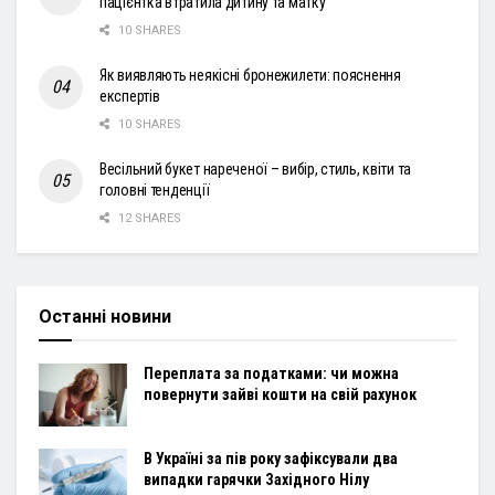
пацієнтка втратила дитину та матку
10 SHARES
Як виявляють неякісні бронежилети: пояснення
експертів
10 SHARES
Весільний букет нареченої – вибір, стиль, квіти та
головні тенденції
12 SHARES
Останні новини
Переплата за податками: чи можна
повернути зайві кошти на свій рахунок
В Україні за пів року зафіксували два
випадки гарячки Західного Нілу