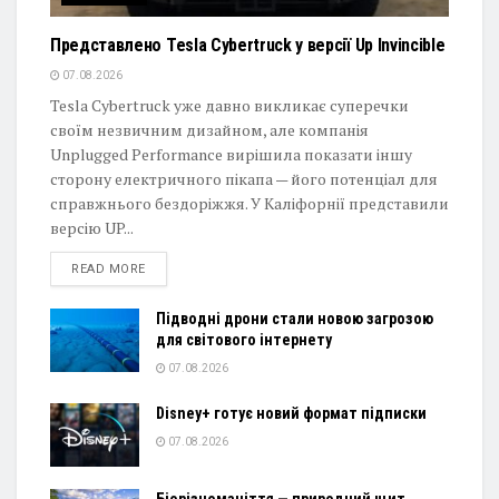
Представлено Tesla Cybertruck у версії Up Invincible
07.08.2026
Tesla Cybertruck уже давно викликає суперечки
своїм незвичним дизайном, але компанія
Unplugged Performance вирішила показати іншу
сторону електричного пікапа — його потенціал для
справжнього бездоріжжя. У Каліфорнії представили
версію UP...
DETAILS
READ MORE
Підводні дрони стали новою загрозою
для світового інтернету
07.08.2026
Disney+ готує новий формат підписки
07.08.2026
Біорізноманіття — природний щит