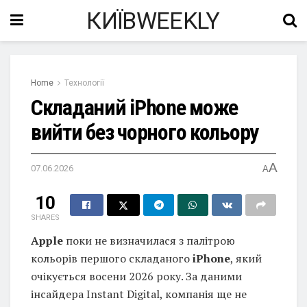
КИЇВWEEKLY
Home
Технології
Складаний iPhone може
вийти без чорного кольору
A
07.06.2026
A
10
SHARES
Apple
поки не визначилася з палітрою
кольорів першого складаного
iPhone
, який
очікується восени 2026 року. За даними
інсайдера Instant Digital, компанія ще не