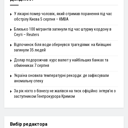
У лікарні помер чоловік, який отримав поранення під час
обстрілу Києва 5 серпня – КМВА
Близько 100 мігрантів загинули під час штурму кордону в
Сеуті – Reuters
Відпочинок біля води обернувся трагедіями: на Київщині
загинули 35 людей
Долар подорожчав: курс валют у найбільших банках та
обмінниках 7 серпня
Україна оновила температурні рекорди: де зафіксували
аномальну спеку
За рік ніхто з бізнесу не жалівся на тиск офіційно: інтерв’ю з
заступником Генпрокурора Кримом
Вибір редактора