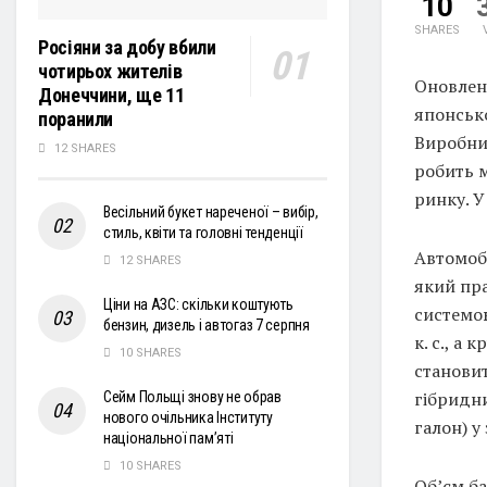
10
SHARES
Росіяни за добу вбили
чотирьох жителів
Оновлен
Донеччини, ще 11
японськ
поранили
Виробник
12 SHARES
робить м
ринку. У
Весільний букет нареченої – вибір,
стиль, квіти та головні тенденції
Автомоб
12 SHARES
який пра
Ціни на АЗС: скільки коштують
системо
бензин, дизель і автогаз 7 серпня
к. с., а
10 SHARES
становит
гібридни
Сейм Польщі знову не обрав
нового очільника Інституту
галон) у
національної пам’яті
10 SHARES
Об’єм ба