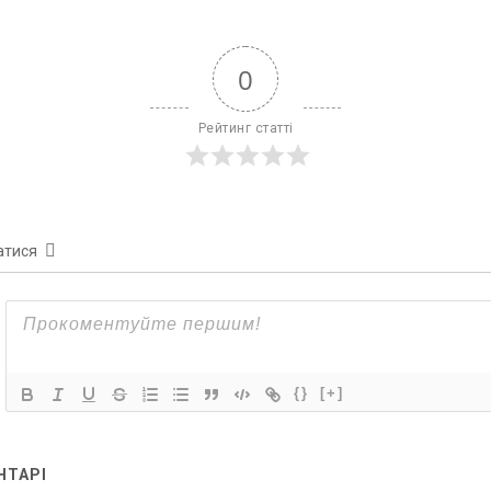
0
Рейтинг статті
атися
{}
[+]
НТАРІ