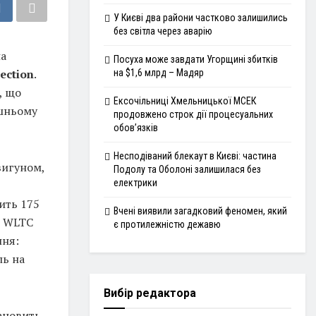
У Києві два райони частково залишились
без світла через аварію
на
Посуха може завдати Угорщині збитків
lection
.
на $1,6 млрд – Мадяр
, що
Ексочільниці Хмельницької МСЕК
ішньому
продовжено строк дії процесуальних
обов’язків
Несподіваний блекаут в Києві: частина
вигуном,
Подолу та Оболоні залишилася без
електрики
ить 175
Вчені виявили загадковий феномен, який
м WLTC
є протилежністю дежавю
ння:
ль на
Вибір редактора
ановить