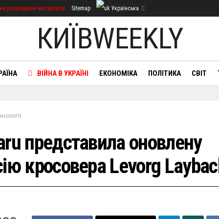
не розміщення матеріалів
Sitemap
Українська
КИЇВWEEKLY
РАЇНА
ВІЙНА В УКРАЇНІ
ЕКОНОМІКА
ПОЛІТИКА
СВІТ
хнології
aru представила оновлену
сію кросовера Levorg Laybac