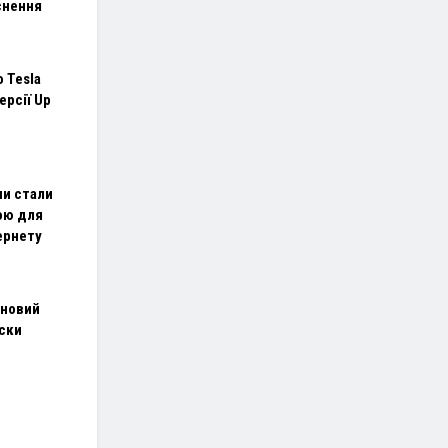
снення
 Tesla
ерсії Up
ни стали
ою для
ернету
 новий
ски