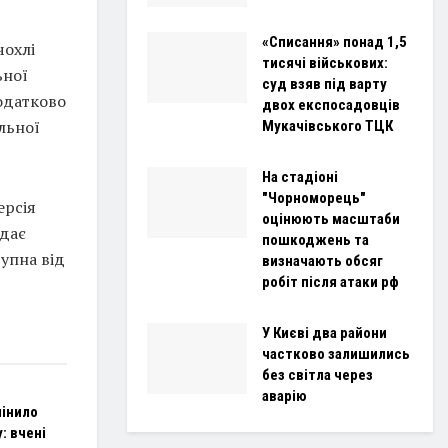
«Списання» понад 1,5
чохлі
тисячі військових:
ьної
суд взяв під варту
додатково
двох експосадовців
льної
Мукачівського ТЦК
На стадіоні
"Чорноморець"
ерсія
оцінюють масштаби
ідає
пошкоджень та
упна від
визначають обсяг
робіт після атаки рф
У Києві два райони
частково залишились
без світла через
аварію
мінило
: вчені