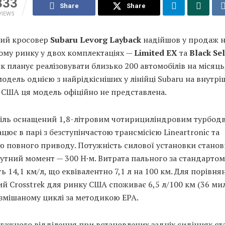
333
Share
Share
VIEWS
ий кросовер
Subaru Levorg Layback
надійшов у продаж 
ому ринку у двох комплектаціях —
Limited EX
та
Black Se
 планує реалізовувати близько 200 автомобілів на місяць
одель однією з найрідкісніших у лінійці Subaru на внутр
 США ця модель офіційно не представлена.
іль оснащений 1,8-літровим чотирициліндровим турбод
цює в парі з безступінчастою трансмісією Lineartronic та
ю повного приводу. Потужність силової установки станов
 крутний момент — 300 Н·м. Витрата пального за стандарто
ь 14,1 км/л, що еквівалентно 7,1 л на 100 км. Для порівня
й Crosstrek для ринку США споживає 6,5 л/100 км (36 ми
 змішаному циклі за методикою EPA.
гажного відділення при встановлених задніх сидіннях ст