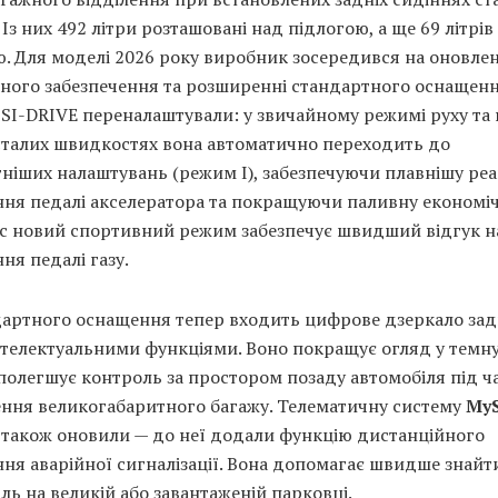
. Із них 492 літри розташовані над підлогою, а ще 69 літрів
. Для моделі 2026 року виробник зосередився на оновлен
ного забезпечення та розширенні стандартного оснащенн
SI-DRIVE переналаштували: у звичайному режимі руху та 
 сталих швидкостях вона автоматично переходить до
ніших налаштувань (режим I), забезпечуючи плавнішу реа
ня педалі акселератора та покращуючи паливну економіч
с новий спортивний режим забезпечує швидший відгук н
ня педалі газу.
дартного оснащення тепер входить цифрове дзеркало за
нтелектуальними функціями. Воно покращує огляд у темн
полегшує контроль за простором позаду автомобіля під ч
ення великогабаритного багажу. Телематичну систему
My
t
також оновили — до неї додали функцію дистанційного
ня аварійної сигналізації. Вона допомагає швидше знайт
ль на великій або завантаженій парковці.