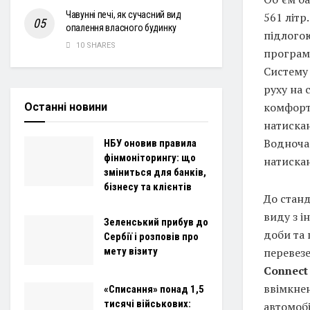
Чавунні печі, як сучасний вид
561 літр
опалення власного будинку
підлогою
10 SHARES
програм
Систему 
руху на
комфорт
Останні новини
натискан
Водноча
НБУ оновив правила
фінмоніторингу: що
натискан
зміниться для банків,
бізнесу та клієнтів
До стан
виду з і
Зеленський прибув до
доби та 
Сербії і розповів про
перевез
мету візиту
Connec
ввімкнен
«Списання» понад 1,5
тисячі військових:
автомобі