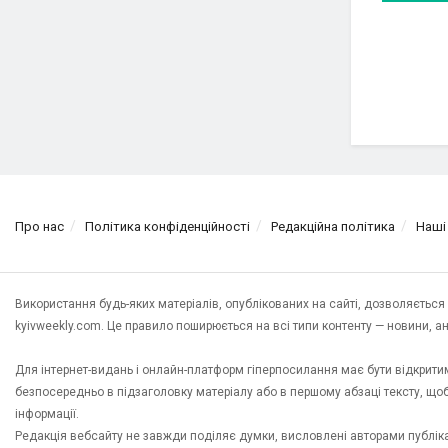
Про нас
Політика конфіденційності
Редакційна політика
Наші
Використання будь-яких матеріалів, опублікованих на сайті, дозволяєтьс
kyivweekly.com. Це правило поширюється на всі типи контенту — новини, анал
Для інтернет-видань і онлайн-платформ гіперпосилання має бути відкрит
безпосередньо в підзаголовку матеріалу або в першому абзаці тексту, щ
інформації.
Редакція вебсайту не завжди поділяє думки, висловлені авторами публікац