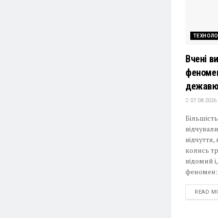
ТЕХНОЛО
Вчені в
феномен
дежав
07.08.2026
Більшість 
відчувал
відчуття,
колись тр
відомий і
феномен: j
READ M