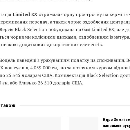
тація
Limited EX
отримала чорну прострочку на кермі та 
перемикання передач, а також чорне оздоблення централ
 Версія Black Selection побудована на базі Limited EX, але 
ться чорними колісними дисками, оздобленням із натура
а низкою додаткових декоративних елементів.
модель наведені з урахуванням податку на споживання. В
EX коштує від 4 059 000 єн, що за поточним курсом відпов
о 25 345 доларам США. Комплектація Black Selection дост
0 єн, або близько 26 510 доларів США.
е
також
Ядро Землі з
напрямок руху