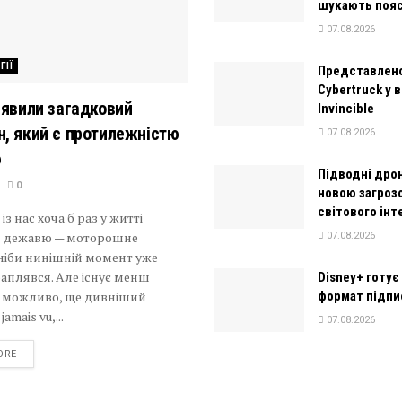
шукають поя
07.08.2026
ГІЇ
Представлено
Cybertruck у в
иявили загадковий
Invincible
, який є протилежністю
07.08.2026
ю
Підводні дро
0
новою загроз
світового інт
із нас хоча б раз у житті
и дежавю — моторошне
07.08.2026
 ніби нинішній момент уже
аплявся. Але існує менш
Disney+ готує
, можливо, ще дивніший
формат підпи
amais vu,...
07.08.2026
DETAILS
ORE