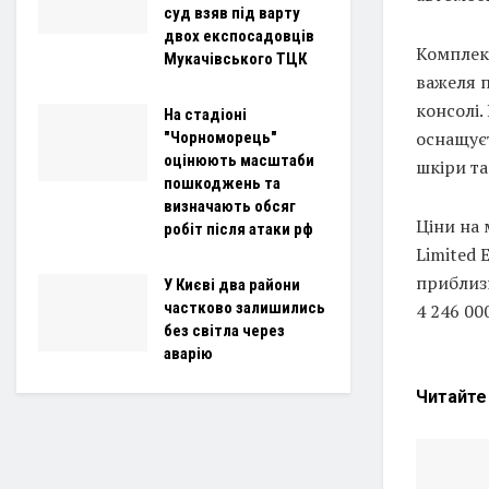
суд взяв під варту
двох експосадовців
Комплек
Мукачівського ТЦК
важеля 
консолі.
На стадіоні
оснащує
"Чорноморець"
оцінюють масштаби
шкіри т
пошкоджень та
визначають обсяг
Ціни на 
робіт після атаки рф
Limited 
приблизн
У Києві два райони
частково залишились
4 246 00
без світла через
аварію
Читайт