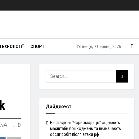
ТЕХНОЛОГІЇ
СПОРТ
П’ятниця, 7 Серпня, 2026
k
Дайджест
На стадіоні "Чорноморець" оцінюють
A
0
A
масштаби пошкоджень та визначають
обсяг робіт після атаки рф