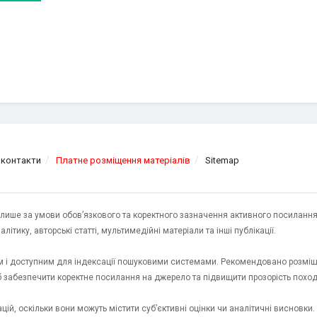
 контакти
Платне розміщення матеріалів
Sitemap
я лише за умови обов’язкового та коректного зазначення активного посилання
ітику, авторські статті, мультимедійні матеріали та інші публікації.
им і доступним для індексації пошуковими системами. Рекомендовано розміщ
об забезпечити коректне посилання на джерело та підвищити прозорість пох
ій, оскільки вони можуть містити суб’єктивні оцінки чи аналітичні висновки