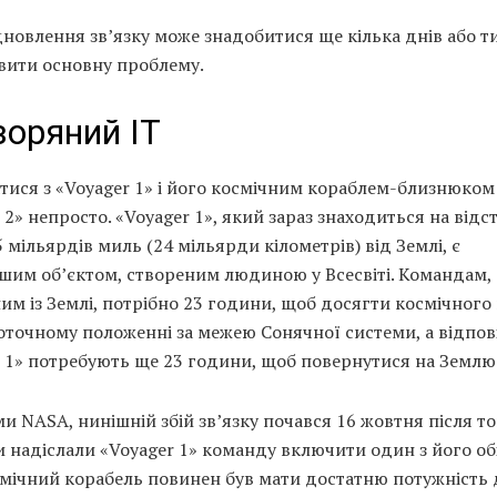
дновлення зв’язку може знадобитися ще кілька днів або т
вити основну проблему.
оряний ІТ
тися з «Voyager 1» і його космічним кораблем-близнюком
 2» непросто. «Voyager 1», який зараз знаходиться на відст
 мільярдів миль (24 мільярди кілометрів) від Землі, є
шим об’єктом, створеним людиною у Всесвіті. Командам,
им із Землі, потрібно 23 години, щоб досягти космічного
оточному положенні за межею Сонячної системи, а відпові
 1» потребують ще 23 години, щоб повернутися на Землю
и NASA, нинішній збій зв’язку почався 16 жовтня після то
 надіслали «Voyager 1» команду включити один з його обі
смічний корабель повинен був мати достатню потужність 