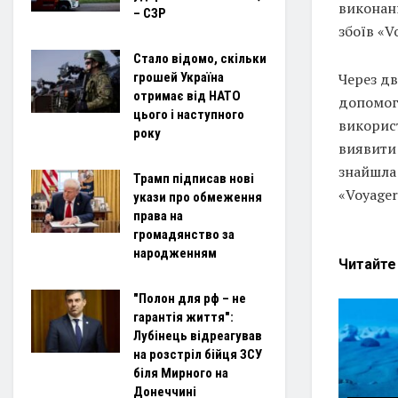
виконанн
– СЗР
збоїв «V
Стало відомо, скільки
грошей Україна
Через дв
отримає від НАТО
допомого
цього і наступного
викорис
року
виявити 
знайшла 
Трамп підписав нові
«Voyager
укази про обмеження
права на
громадянство за
народженням
Читайт
"Полон для рф – не
гарантія життя":
Лубінець відреагував
на розстріл бійця ЗСУ
біля Мирного на
Донеччині