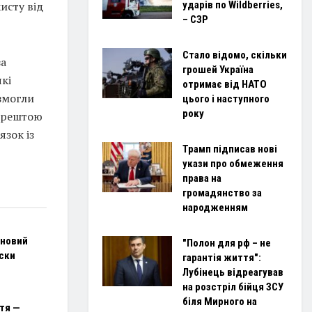
ударів по Wildberries,
исту від
– СЗР
Стало відомо, скільки
за
грошей Україна
кі
отримає від НАТО
змогли
цього і наступного
року
 зрештою
язок із
Трамп підписав нові
укази про обмеження
права на
громадянство за
народженням
 новий
"Полон для рф – не
ски
гарантія життя":
Лубінець відреагував
на розстріл бійця ЗСУ
біля Мирного на
ття —