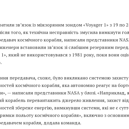
ратили зв’язок із міжзоряним зондом «Voyager 1» з 19 по 2
ісля того, як технічна несправність змусила вимкнути го
редавач космічного корабля, написали представники NAS
інженери встановили зв’язок зі слабшим резервним пере
 1», який не використовувався з 1981 року, поки вони оц
.
ня передавача, схоже, було викликано системою захисту
остей космічного корабля, яка автономно реагує на борт
и», — написали представники NASA у блозі. «Наприклад,
ий корабель перевантажить джерело живлення, захист від
остей збереже енергію, вимкнувши системи, які не є сут
тримки польоту космічного корабля», включно з основни
редавачем корабля, додала команда.