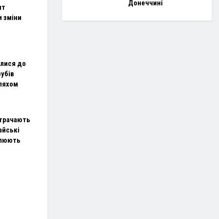
Донеччині
ит
и зміни
илися до
зубів
ляхом
 втрачають
айські
плюють