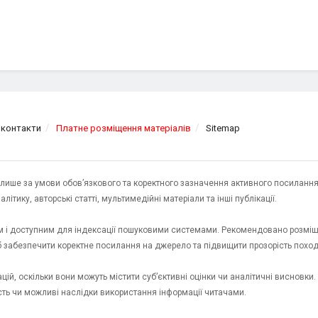
 контакти
Платне розміщення матеріалів
Sitemap
я лише за умови обов’язкового та коректного зазначення активного посилання
ітику, авторські статті, мультимедійні матеріали та інші публікації.
им і доступним для індексації пошуковими системами. Рекомендовано розміщ
об забезпечити коректне посилання на джерело та підвищити прозорість пох
ій, оскільки вони можуть містити суб’єктивні оцінки чи аналітичні висновки
ість чи можливі наслідки використання інформації читачами.