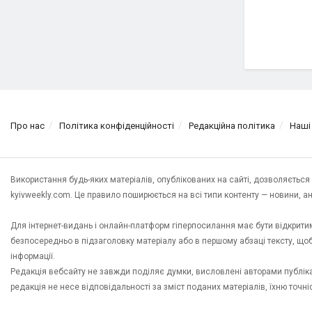
Про нас
Політика конфіденційності
Редакційна політика
Наші
Використання будь-яких матеріалів, опублікованих на сайті, дозволяєтьс
kyivweekly.com. Це правило поширюється на всі типи контенту — новини, анал
Для інтернет-видань і онлайн-платформ гіперпосилання має бути відкрит
безпосередньо в підзаголовку матеріалу або в першому абзаці тексту, щ
інформації.
Редакція вебсайту не завжди поділяє думки, висловлені авторами публікац
редакція не несе відповідальності за зміст поданих матеріалів, їхню точн