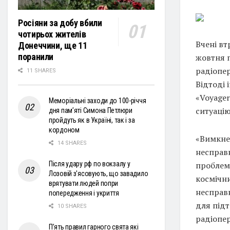
Росіяни за добу вбили
чотирьох жителів
Вчені вт
Донеччини, ще 11
поранили
жовтня п
радіопе
11 SHARES
Відтоді 
«Voyager
Меморіальні заходи до 100-річчя
ситуацію
дня пам’яті Симона Петлюри
пройдуть як в Україні, так і за
кордоном
«Вимкнен
14 SHARES
несправн
проблем
Після удару рф по вокзалу у
Лозовій з'ясовують, що завадило
космічн
врятувати людей попри
несправн
попередження і укриття
для під
10 SHARES
радіопе
П’ять правил гарного свята які