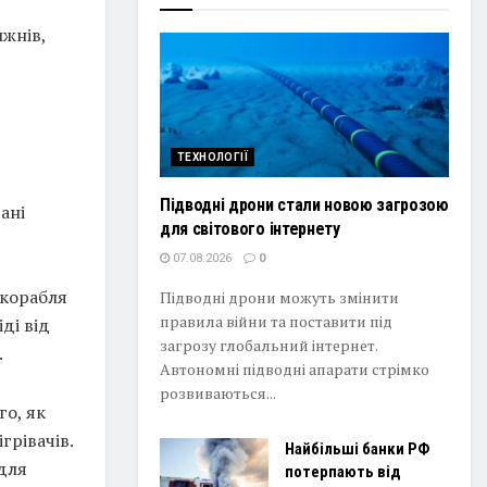
ижнів,
ТЕХНОЛОГІЇ
Підводні дрони стали новою загрозою
ані
для світового інтернету
07.08.2026
0
 корабля
Підводні дрони можуть змінити
правила війни та поставити під
ді від
загрозу глобальний інтернет.
.
Автономні підводні апарати стрімко
розвиваються...
го, як
грівачів.
Найбільші банки РФ
для
потерпають від