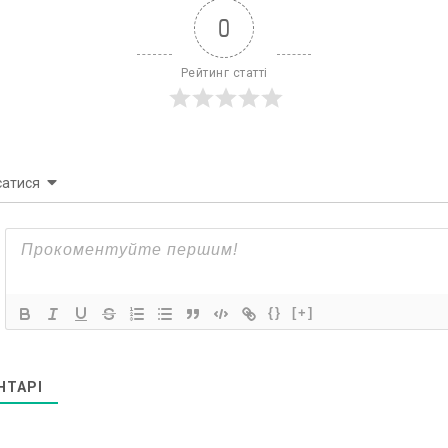
0
Рейтинг статті
сатися
{}
[+]
НТАРІ