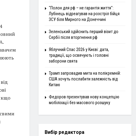
"Полон для рф – не гарантія життя":
Лубінець відреагував на розстріл бійця
ЗСУ біля Мирного на Донеччині
4
Зеленський здійснить перший візит до
ловний
Сербії після вторгнення рф
A.
давачем
Яблучний Спас 2026 у Києві: дата,
традиції, що освячують і головні
інюють
заборони свята
Трамп запровадив мита на полікремній:
США хочуть послабити залежність від
 від
Китаю
ові
 якщо
Федоров презентував нову концепцію
мобілізації без масового розшуку
тєвими
м
Вибір редактора