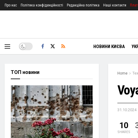
Про нас
Політика конфіденційності
Редакційна політика
Наші контакти
Плат
НОВИНИ КИЄВА
УК
ТОП новини
Home
Тех
Voy
31.10.2024
10
SHARES