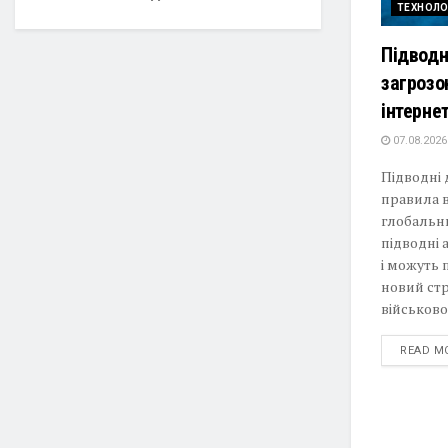
ТЕХНОЛО
Підводн
загрозо
інтерне
07.08.2026
Підводні
правила в
глобальни
підводні 
і можуть 
новий стр
військово
READ M