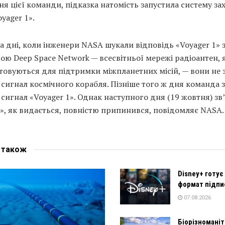
я цієї команди, підказка натомість запустила систему зах
oyager 1».
а дні, коли інженери NASA шукали відповідь «Voyager 1» 
ю Deep Space Network — всесвітньої мережі радіоантен, я
товуються для підтримки міжпланетних місій, — вони не 
сигнал космічного корабля. Пізніше того ж дня команда
сигнал «Voyager 1». Однак наступного дня (19 жовтня) зв’
», як видається, повністю припинився, повідомляє NASA.
е
також
Disney+ готує
формат підпи
07.08.2026
Біорізномані