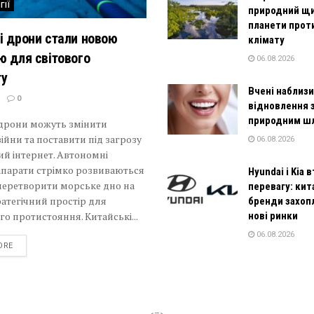
ГІЇ
природний щ
планети прот
і дрони стали новою
клімату
ю для світового
06.08.2026
ту
Вчені наблиз
0
відновлення 
природним ш
 дрони можуть змінити
ійни та поставити під загрозу
06.08.2026
й інтернет. Автономні
апарати стрімко розвиваються
Hyundai і Kia
перетворити морське дно на
перевагу: кит
атегічний простір для
бренди захо
го протистояння. Китайські...
нові ринки
06.08.2026
DETAILS
ORE