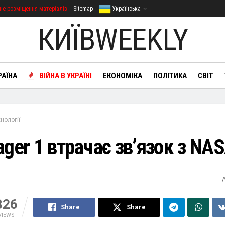
не розміщення матеріалів
Sitemap
Українська
КИЇВWEEKLY
РАЇНА
ВІЙНА В УКРАЇНІ
ЕКОНОМІКА
ПОЛІТИКА
СВІТ
нології
ager 1 втрачає зв’язок з NA
326
Share
Share
VIEWS