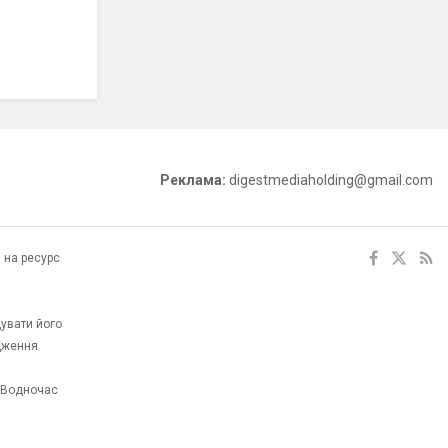
Реклама:
digestmediaholding@gmail.com
 на ресурс
увати його
одження
. Водночас