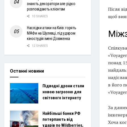
знають декоратори але рідко
Після ві
розповідають клієнтам
щоб вия
10 SHARES
Наслідки атаки на Київ: горять
Міжз
МАФи на Шулявці, під ударом
кіностудія імені Довженка
12 SHARES
Спілкува
«Voyager
понад 15
найдаль
Останні новини
надіслан
в його п
Підводні дрони стали
«Voyager
новою загрозою для
світового інтернету
За даним
Найбільші банки РФ
інженери
потерпають від
Хоча ко
ударів по Wildberries,