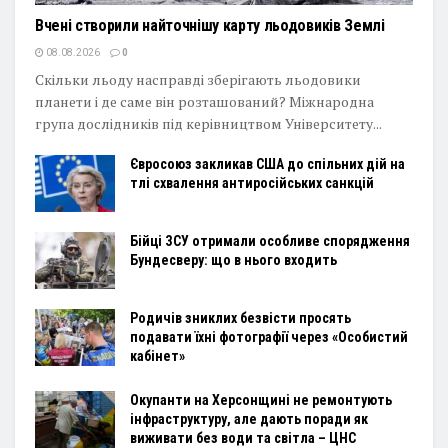
Вчені створили найточнішу карту льодовиків Землі
08.08.2026
0
Скільки льоду насправді зберігають льодовики
планети і де саме він розташований? Міжнародна
група дослідників під керівництвом Університету...
Євросоюз закликав США до спільних дій на
тлі схвалення антиросійських санкцій
Бійці ЗСУ отримали особливе спорядження
Бундесверу: що в нього входить
Родичів зниклих безвісти просять
подавати їхні фотографії через «Особистий
кабінет»
Окупанти на Херсонщині не ремонтують
інфраструктуру, але дають поради як
виживати без води та світла – ЦНС