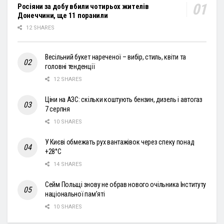
Росіяни за добу вбили чотирьох жителів
Донеччини, ще 11 поранили
12 SHARES
Весільний букет нареченої – вибір, стиль, квіти та
головні тенденції
12 SHARES
Ціни на АЗС: скільки коштують бензин, дизель і автогаз
7 серпня
10 SHARES
У Києві обмежать рух вантажівок через спеку понад
+28°С
14 SHARES
Сейм Польщі знову не обрав нового очільника Інституту
національної пам’яті
10 SHARES