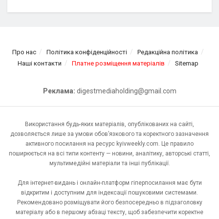
Про нас
Політика конфіденційності
Редакційна політика
Наші контакти
Платне розміщення матеріалів
Sitemap
Реклама:
digestmediaholding@gmail.com
Використання будь-яких матеріалів, опублікованих на сайті,
дозволяється лише за умови обов’язкового та коректного зазначення
активного посилання на ресурс kyivweekly.com. Це правило
поширюється на всі типи контенту — новини, аналітику, авторські статті,
мультимедійні матеріали та інші публікації.
Для інтернет-видань і онлайн-платформ гіперпосилання має бути
відкритим і доступним для індексації пошуковими системами.
Рекомендовано розміщувати його безпосередньо в підзаголовку
матеріалу або в першому абзаці тексту, щоб забезпечити коректне