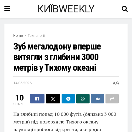
КИЇВWEEKLY
Home
Технології
Зуб мегалодону вперше
витягли з глибини 3000
метрів у Тихому океані
A
14.06.2026
A
10
SHARES
На глибині понад 10 000 футів (близько 3 000
метрів) під поверхнею Тихого океану
науковці зробили відкриття, яке рідко