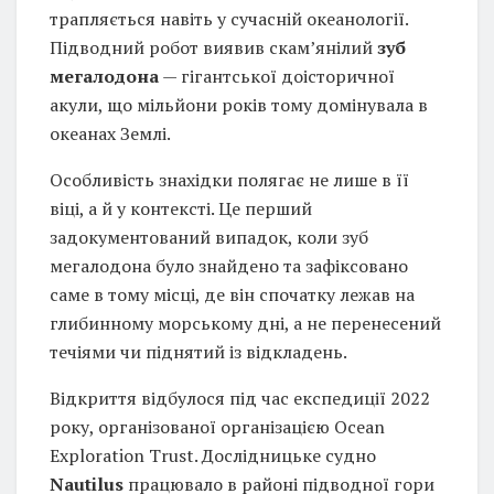
трапляється навіть у сучасній океанології.
Підводний робот виявив скам’янілий
зуб
мегалодона
— гігантської доісторичної
акули, що мільйони років тому домінувала в
океанах Землі.
Особливість знахідки полягає не лише в її
віці, а й у контексті. Це перший
задокументований випадок, коли зуб
мегалодона було знайдено та зафіксовано
саме в тому місці, де він спочатку лежав на
глибинному морському дні, а не перенесений
течіями чи піднятий із відкладень.
Відкриття відбулося під час експедиції 2022
року, організованої організацією Ocean
Exploration Trust. Дослідницьке судно
Nautilus
працювало в районі підводної гори