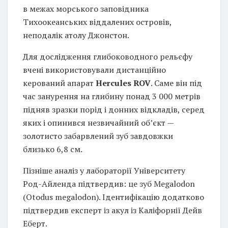
в межах морського заповідника
Тихоокеанських віддалених островів,
неподалік атолу Джонстон.
Для дослідження глибоководного рельєфу
вчені використовували дистанційно
керований апарат
Hercules ROV
. Саме він під
час занурення на глибину понад 3 000 метрів
підняв зразки порід і донних відкладів, серед
яких і опинився незвичайний об’єкт —
золотисто забарвлений зуб завдовжки
близько 6,8 см.
Пізніше аналіз у лабораторії Університету
Род-Айленда підтвердив: це зуб Megalodon
(Otodus megalodon). Ідентифікацію додатково
підтвердив експерт із акул із Каліфорнії Дейв
Еберт.