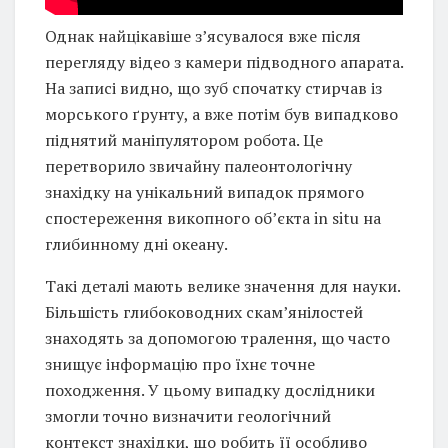
Однак найцікавіше з’ясувалося вже після
перегляду відео з камери підводного апарата.
На записі видно, що зуб спочатку стирчав із
морського ґрунту, а вже потім був випадково
піднятий маніпулятором робота. Це
перетворило звичайну палеонтологічну
знахідку на унікальний випадок прямого
спостереження викопного об’єкта in situ на
глибинному дні океану.
Такі деталі мають велике значення для науки.
Більшість глибоководних скам’янілостей
знаходять за допомогою тралення, що часто
знищує інформацію про їхнє точне
походження. У цьому випадку дослідники
змогли точно визначити геологічний
контекст знахідки, що робить її особливо