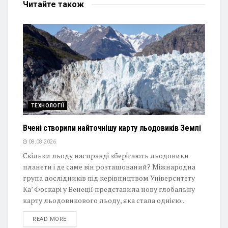
Читайте
також
ТЕХНОЛОГІЇ
Вчені створили найточнішу карту льодовиків Землі
08.08.2026
Скільки льоду насправді зберігають льодовики
планети і де саме він розташований? Міжнародна
група дослідників під керівництвом Університету
Ка’ Фоскарі у Венеції представила нову глобальну
карту льодовикового льоду, яка стала однією...
DETAILS
READ MORE