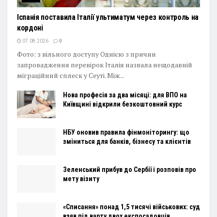
Іспанія поставила Італії ультиматум через контроль на
кордоні
07.08.2026
0
Фото: з вільного доступу Однією з причин
запровадження перевірок Італія назвала нещодавній
міграційний сплеск у Сеуті. Між...
Нова професія за два місяці: для ВПО на
Київщині відкрили безкоштовний курс
НБУ оновив правила фінмоніторингу: що
зміниться для банків, бізнесу та клієнтів
Зеленський прибув до Сербії і розповів про
мету візиту
«Списання» понад 1,5 тисячі військових: суд
взяв під варту двох експосадовців