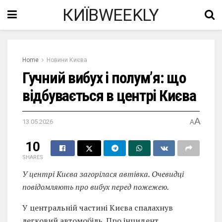
КИЇВWEEKLY
Home
Новини Києва
Гучний вибух і полум’я: що
відбувається в центрі Києва
A
13.05.2026
A
10
SHARES
У центрі Києва загорілася автівка. Очевидці
повідомляють про вибух перед пожежею.
У центральній частині Києва спалахнув
легковий автомобіль. Про інцидент