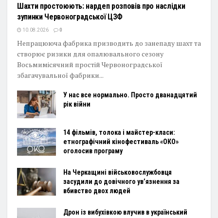
Шахти простоюють: нардеп розповів про наслідки
зупинки Червоноградської ЦЗФ
10.08.2026
0
Непрацююча фабрика призводить до занепаду шахт та
створює ризики для опалювального сезону
Восьмимісячний простій Червоноградської
збагачувальної фабрики...
У нас все нормально. Просто дванадцятий
рік війни
14 фільмів, толока і майстер-класи:
етнографічний кінофестиваль «ОКО»
оголосив програму
На Черкащині військовослужбовця
засудили до довічного ув’язнення за
вбивство двох людей
Дрон із вибухівкою влучив в український