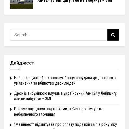
Ан-124 у Лейпцигу, але не вибухнув – ЗМІ
Дайджест
На Черкащині військовослужбовця засудили до довічного
ув’язнення за вбивство двох людей
Дрон із вибухівкою влучив в український Ан-124 у Лейпцигу,
але не вибухнув – ЗМІ
Роками знущався над жінками: в Києві розшукують
небезпечного злочинця
“Метінвест” відзвітував про сплату податків за пів року: яку