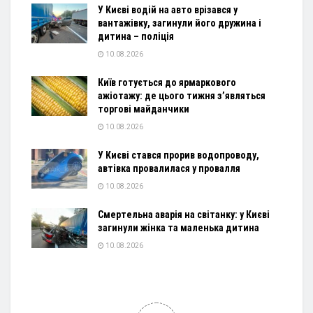
У Києві водій на авто врізався у
вантажівку, загинули його дружина і
дитина – поліція
10.08.2026
Київ готується до ярмаркового
ажіотажу: де цього тижня з’являться
торгові майданчики
10.08.2026
У Києві стався прорив водопроводу,
автівка провалилася у провалля
10.08.2026
Смертельна аварія на світанку: у Києві
загинули жінка та маленька дитина
10.08.2026