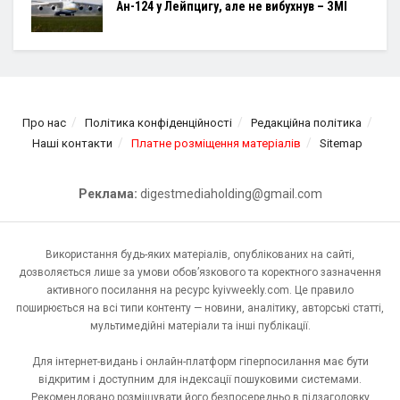
Ан-124 у Лейпцигу, але не вибухнув – ЗМІ
Про нас
Політика конфіденційності
Редакційна політика
Наші контакти
Платне розміщення матеріалів
Sitemap
Реклама:
digestmediaholding@gmail.com
Використання будь-яких матеріалів, опублікованих на сайті,
дозволяється лише за умови обов’язкового та коректного зазначення
активного посилання на ресурс kyivweekly.com. Це правило
поширюється на всі типи контенту — новини, аналітику, авторські статті,
мультимедійні матеріали та інші публікації.
Для інтернет-видань і онлайн-платформ гіперпосилання має бути
відкритим і доступним для індексації пошуковими системами.
Рекомендовано розміщувати його безпосередньо в підзаголовку