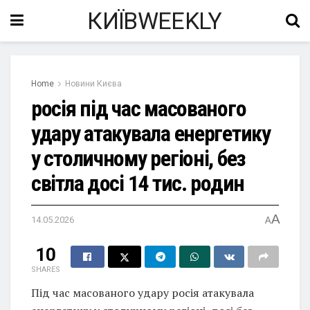
КИЇВWEEKLY
Home
Новини Києва
росія під час масованого
удару атакувала енергетику
у столичному регіоні, без
світла досі 14 тис. родин
A
14.05.2026
A
10
SHARES
Під час масованого удару росія атакувала