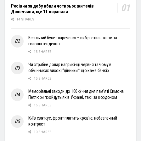
Росіяни за добу вбили чотирьох жителів
Донеччини, ще 11 поранили
14 SHARES
Весільний букет нареченої – вибір, стиль, квіти та
головні тенденції
13 SHARES
Чи стрибне долар наприкінці червня та чому в
обмінниках високі “цінники”: що каже банкір
15 SHARES
Меморіальні заходи до 100-річчя дня пам’яті Симона
Петлюри пройдуть як в Україні, так і за кордоном
16 SHARES
Київ святкує, фронт платить кров’ю: небезпечний
контраст
10 SHARES