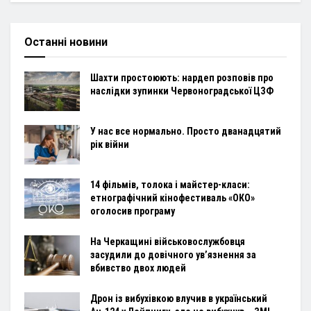
Останні новини
Шахти простоюють: нардеп розповів про
наслідки зупинки Червоноградської ЦЗФ
У нас все нормально. Просто дванадцятий
рік війни
14 фільмів, толока і майстер-класи:
етнографічний кінофестиваль «ОКО»
оголосив програму
На Черкащині військовослужбовця
засудили до довічного ув’язнення за
вбивство двох людей
Дрон із вибухівкою влучив в український