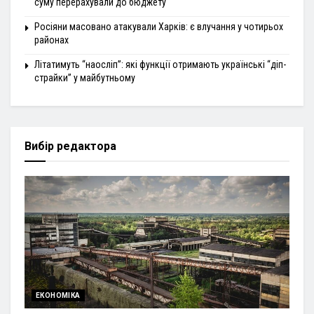
суму перерахували до бюджету
Росіяни масовано атакували Харків: є влучання у чотирьох
районах
Літатимуть “наосліп”: які функції отримають українські “діп-
страйки” у майбутньому
Вибір редактора
ЕКОНОМІКА