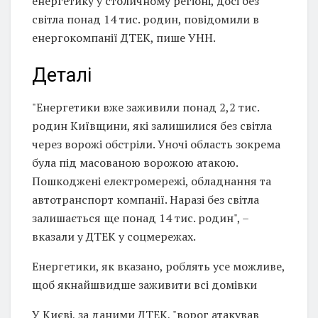
енергетику у столичному регіоні, досі без
світла понад 14 тис. родин, повідомили в
енергокомпанії ДТЕК, пише УНН.
Деталі
"Енергетики вже заживили понад 2,2 тис.
родин Київщини, які залишилися без світла
через ворожі обстріли. Уночі область зокрема
була під масованою ворожою атакою.
Пошкоджені електромережі, обладнання та
автотранспорт компанії. Наразі без світла
залишається ще понад 14 тис. родин", –
вказали у ДТЕК у соцмережах.
Енергетики, як вказано, роблять усе можливе,
щоб якнайшвидше заживити всі домівки
У Києві, за даними ДТЕК, "ворог атакував