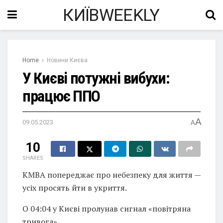
КИЇВWEEKLY
Home
Новини Києва
У Києві потужні вибухи:
працює ППО
A
09.05.2023
A
10
SHARES
КМВА попереджає про небезпеку для життя —
усіх просять йти в укриття.
О 04:04 у Києві пролунав сигнал «повітряна
тривога».