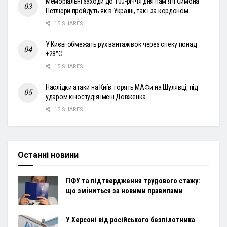
Меморіальні заходи до 100-річчя дня пам’яті Симона
Петлюри пройдуть як в Україні, так і за кордоном
15 SHARES
У Києві обмежать рух вантажівок через спеку понад
+28°С
15 SHARES
Наслідки атаки на Київ: горять МАФи на Шулявці, під
ударом кіностудія імені Довженка
13 SHARES
Останні новини
ПФУ та підтвердження трудового стажу:
що зміниться за новими правилами
У Херсоні від російського безпілотника