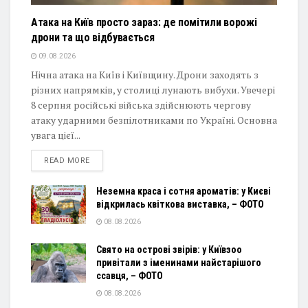
Атака на Київ просто зараз: де помітили ворожі
дрони та що відбувається
09.08.2026
Нічна атака на Київ і Київщину. Дрони заходять з
різних напрямків, у столиці лунають вибухи. Увечері
8 серпня російські війська здійснюють чергову
атаку ударними безпілотниками по Україні. Основна
увага цієї...
DETAILS
READ MORE
Неземна краса і сотня ароматів: у Києві
відкрилась квіткова виставка, – ФОТО
08.08.2026
Свято на острові звірів: у Київзоо
привітали з іменинами найстарішого
ссавця, – ФОТО
08.08.2026