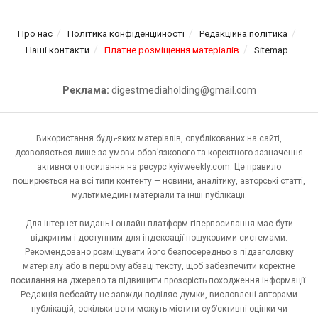
Про нас
Політика конфіденційності
Редакційна політика
Наші контакти
Платне розміщення матеріалів
Sitemap
Реклама:
digestmediaholding@gmail.com
Використання будь-яких матеріалів, опублікованих на сайті,
дозволяється лише за умови обов’язкового та коректного зазначення
активного посилання на ресурс kyivweekly.com. Це правило
поширюється на всі типи контенту — новини, аналітику, авторські статті,
мультимедійні матеріали та інші публікації.
Для інтернет-видань і онлайн-платформ гіперпосилання має бути
відкритим і доступним для індексації пошуковими системами.
Рекомендовано розміщувати його безпосередньо в підзаголовку
матеріалу або в першому абзаці тексту, щоб забезпечити коректне
посилання на джерело та підвищити прозорість походження інформації.
Редакція вебсайту не завжди поділяє думки, висловлені авторами
публікацій, оскільки вони можуть містити суб’єктивні оцінки чи