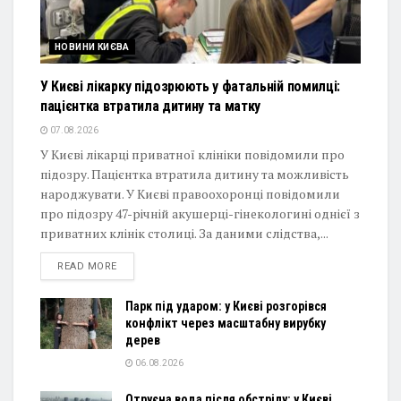
НОВИНИ КИЄВА
У Києві лікарку підозрюють у фатальній помилці:
пацієнтка втратила дитину та матку
07.08.2026
У Києві лікарці приватної клініки повідомили про
підозру. Пацієнтка втратила дитину та можливість
народжувати. У Києві правоохоронці повідомили
про підозру 47-річній акушерці-гінекологині однієї з
приватних клінік столиці. За даними слідства,...
DETAILS
READ MORE
Парк під ударом: у Києві розгорівся
конфлікт через масштабну вирубку
дерев
06.08.2026
Отруєна вода після обстрілу: у Києві