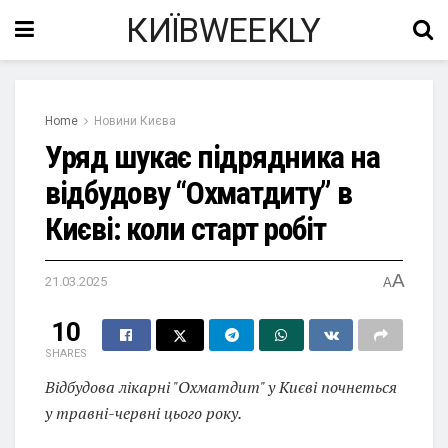
КИЇВWEEKLY
Home
Новини Києва
Уряд шукає підрядника на
відбудову “Охматдиту” в
Києві: коли старт робіт
A
21.03.2025
A
10
SHARES
Відбудова лікарні "Охматдит" у Києві почнеться
у травні-червні цього року.