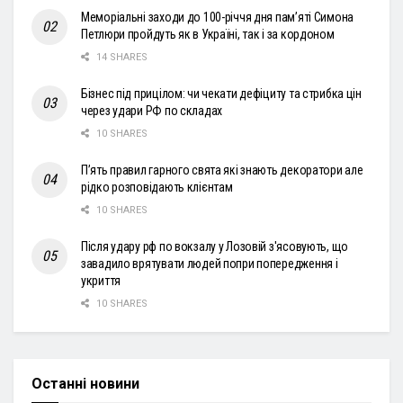
Меморіальні заходи до 100-річчя дня пам’яті Симона
Петлюри пройдуть як в Україні, так і за кордоном
14 SHARES
Бізнес під прицілом: чи чекати дефіциту та стрибка цін
через удари РФ по складах
10 SHARES
П’ять правил гарного свята які знають декоратори але
рідко розповідають клієнтам
10 SHARES
Після удару рф по вокзалу у Лозовій з'ясовують, що
завадило врятувати людей попри попередження і
укриття
10 SHARES
Останні новини