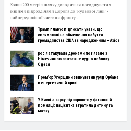
Кожні 200 метрів шляху доводиться погоджувати з
іншими підрозділами Дорога до "нульової лінії" -
найпередовішої частини фронту...
Трамп планує підписати укази, що
спрямовані на обмеження набуття
громадянства США за народженням – Axios
росія атакувала дронами пов’язане з
Німеччиною вантажне судно поблизу
Одеси
Прем’єр Угорщини звинуватив уряд Орбана
в енергетичній кризі
У Києві лікарку підозрюють у фатальній
помилці: пацієнтка втратила дитину та
матку