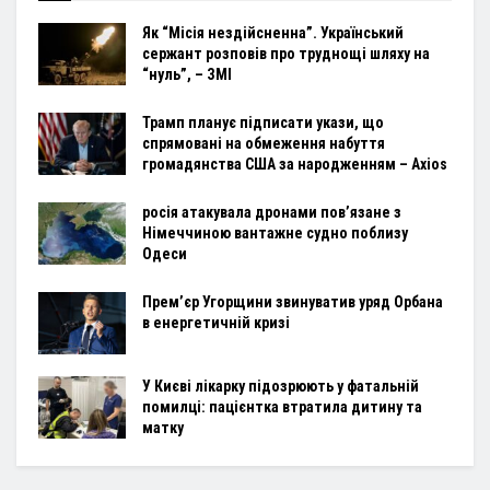
Як “Місія нездійсненна”. Український
сержант розповів про труднощі шляху на
“нуль”, – ЗМІ
Трамп планує підписати укази, що
спрямовані на обмеження набуття
громадянства США за народженням – Axios
росія атакувала дронами пов’язане з
Німеччиною вантажне судно поблизу
Одеси
Прем’єр Угорщини звинуватив уряд Орбана
в енергетичній кризі
У Києві лікарку підозрюють у фатальній
помилці: пацієнтка втратила дитину та
матку