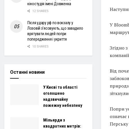
кіностудія імені Довженка
Наступн
12 SHARES
Після удару рф по вокзалу у
У Bloomb
Лозовій з'ясовують, що завадило
маршрут
врятувати людей попри
попередження і укриття
Згідно з
10 SHARES
компанії
Від поч
Останні новини
заблоков
природно
У Києві та області
зіткнули
оголошено
надзвичайну
пожежну небезпеку
Попри ус
означає 
Мільярди з
Перську
квадратних метрів: