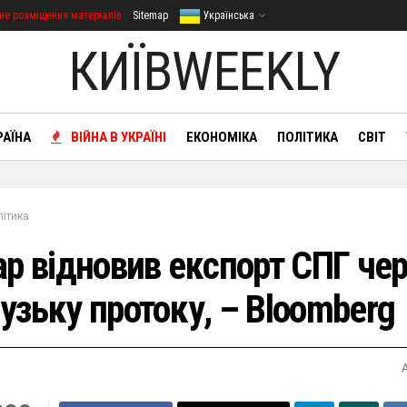
не розміщення матеріалів
Sitemap
Українська
КИЇВWEEKLY
РАЇНА
ВІЙНА В УКРАЇНІ
ЕКОНОМІКА
ПОЛІТИКА
СВІТ
літика
ар відновив експорт СПГ че
узьку протоку, – Bloomberg