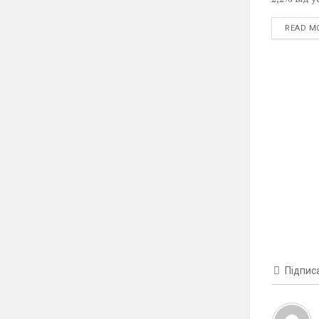
READ M
Підпис