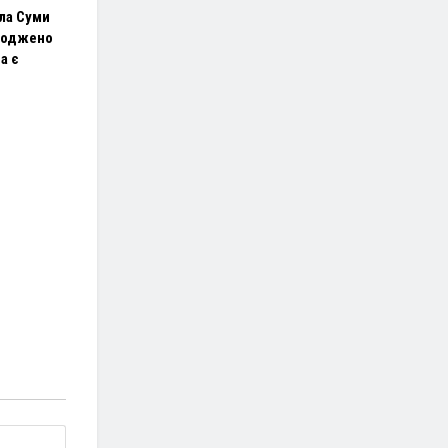
ла Суми
коджено
а є