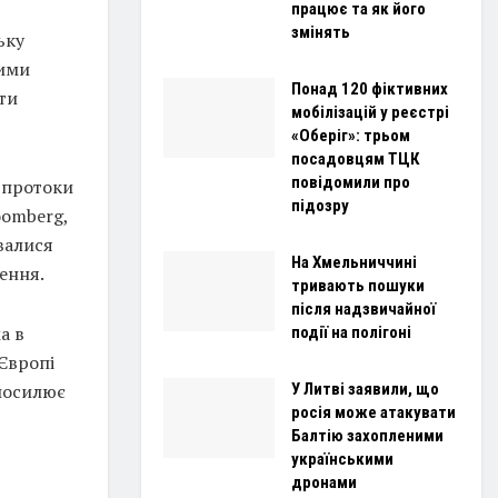
працює та як його
змінять
ьку
ними
Понад 120 фіктивних
зти
мобілізацій у реєстрі
«Оберіг»: трьом
посадовцям ТЦК
повідомили про
ї протоки
підозру
oomberg,
валися
На Хмельниччині
ення.
тривають пошуки
після надзвичайної
а в
події на полігоні
 Європі
посилює
У Литві заявили, що
росія може атакувати
Балтію захопленими
українськими
дронами