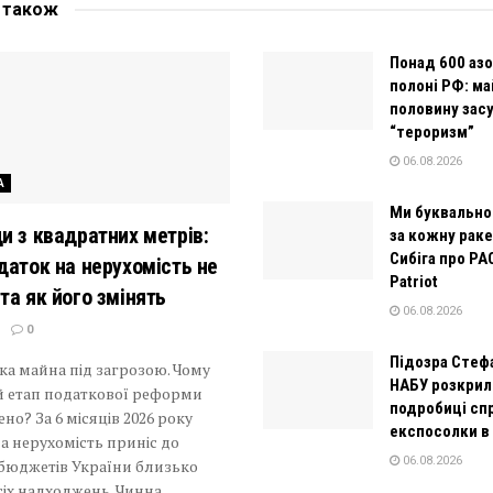
е
також
Понад 600 азо
полоні РФ: м
половину зас
“тероризм”
06.08.2026
А
Ми буквально
и з квадратних метрів:
за кожну раке
Сибіга про PA
даток на нерухомість не
Patriot
та як його змінять
06.08.2026
0
Підозра Стеф
ка майна під загрозою. Чому
НАБУ розкрил
 етап податкової реформи
подробиці сп
но? За 6 місяців 2026 року
експосолки в
а нерухомість приніс до
06.08.2026
 бюджетів України близько
сіх надходжень. Чинна...