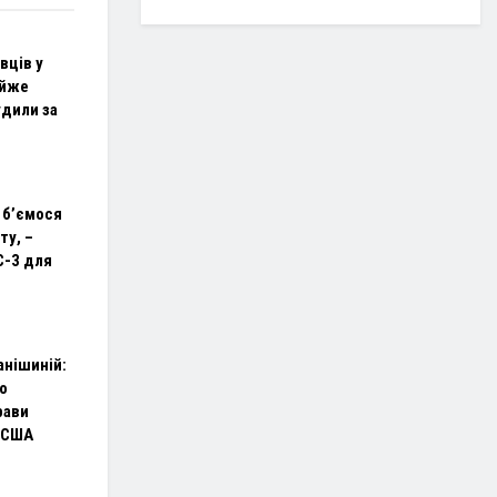
вців у
айже
удили за
 б’ємося
ту, –
C-3 для
анішиній:
о
рави
 США