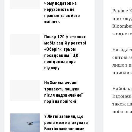
чому податок на
нерухомість не
Раніше К
працює та як його
протоку,
змінять
Bloomber
жодного 
Понад 120 фіктивних
мобілізацій у реєстрі
Нагадаєм
«Оберіг»: трьом
посадовцям ТЦК
світові 
повідомили про
лише з п
підозру
приблизн
На Хмельниччині
Найбільш
тривають пошуки
після надзвичайної
Індонезі
події на полігоні
також ш
побоюван
У Литві заявили, що
росія може атакувати
Балтію захопленими