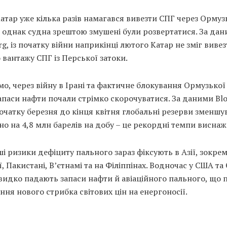
атар уже кілька разів намагався вивезти СПГ через Ормуз
 однак судна зрештою змушені були розвертатися. За да
g, із початку війни наприкінці лютого Катар не зміг виве
вантажу СПГ із Перської затоки.
о, через війну в Ірані та фактичне блокування Ормузько
запаси нафти почали стрімко скорочуватися. За даними Bl
очатку березня до кінця квітня глобальні резерви зменшу
о на 4,8 млн барелів на добу – це рекордні темпи виснаж
і ризики дефіциту пального зараз фіксують в Азії, зокрем
ї, Пакистані, В’єтнамі та на Філіппінах. Водночас у США та
видко падають запаси нафти й авіаційного пального, що 
ня нового стрибка світових цін на енергоносії.