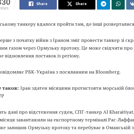
330
Share
Share
VIEWS
ському танкеру вдалося пройти там, де інші розверталис
ерше з початку війни з Іраном зміг провести танкер зі с
им газом через Ормузьку протоку. Це може свідчити про
е відновлення поставок із регіону.
повідомляє РБК-Україна з посиланням на Bloomberg.
е також:
Іран здатен місяцями протистояти морській бло
WP
ать дані про відстеження суден, СПГ-танкер Al Kharaitiyat
місяця завантажили на експортному терміналі Рас-Лаффа
вже залишив Ормузьку протоку та перебуває в Оманській з