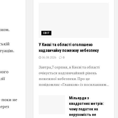
аном.
СВІТ
ській
У Києві та області оголошено
итуацію.
надзвичайну пожежну небезпеку
06.08.2026
0
Завтра,7 серпня, в Києві та області
ного
очікується надзвичайний рівень
зії
пожежної небезпеки. Про це
повідомляє «Главком» із посиланням...
Мільярди з
е поки не
квадратних метрів:
через
чому податок на
нерухомість не