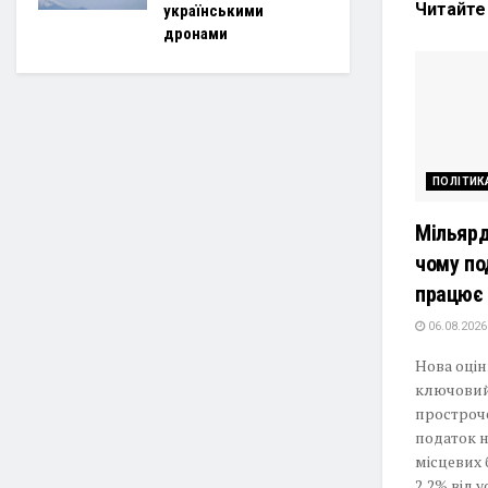
Читайт
українськими
дронами
ПОЛІТИК
Мільярд
чому по
працює 
06.08.2026
Нова оцін
ключовий
простроче
податок н
місцевих
2,2% від у