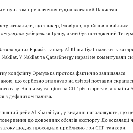
им пунктом призначення судна вказаний Пакистан.
erg зазначили, що танкер, імовірно, пройшов північним
ом уздовж узбережжя Ірану, який був погоджений Тегер
 базою даних Equasis, танкер Al Kharaitiyat належить катар
 Nakilat. У Nakilat та QatarEnergy наразі не коментували с
атку конфлікту Ормузька протока фактично залишалася
аною, що серйозно вплинуло на світові поставки скрапле
го газу. На цьому тлі ціни на СПГ різко зросли, а країни А
ся з дефіцитом палива.
пішний рейс Al Kharaitiyat, у виданні наголошують, що ц
повернення до довоєнних обсягів експорту. До ескалації 
 затоку щодня проходили приблизно три СПГ-танкери.