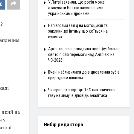
У Литві заявили, що росія може
атакувати Балтію захопленими
українськими дронами
я?
Напівголий заїзд на мотоциклі та
заклики до інтиму: що коїться на
вулицях
крапленим
Аргентина запровадила нове футбольне
свято після перемоги над Англією на
ЧС-2026
Вчені наблизилися до відновлення зубів
природним шляхом
каді
Чи зірве експорт до 15% накопичення
газу на зиму: відповідь аналітика
, який на
н у
Вибір редактора
атоці.