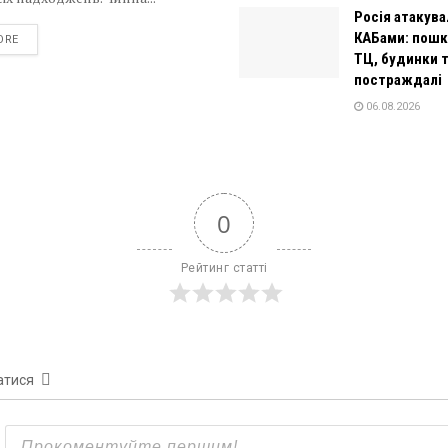
Росія атакува
КАБами: пош
DETAILS
ORE
ТЦ, будинки т
постраждалі
06.08.2026
0
Рейтинг статті
атися