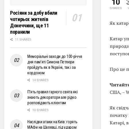
10
SHARES
Росіяни за добу вбили
чотирьох жителів
Як катар
Донеччини, ще 11
поранили
Катар уп
11 SHARES
природн
поступов
Меморіальні заходи до 100-річчя
дня пам’яті Симона Петлюри
пройдуть як в Україні, так і за
Про це 
кордоном
14 SHARES
Читайт
США, – 
П’ять правил гарного свята які
знають декоратори але рідко
розповідають клієнтам
Як свідч
10 SHARES
початку 
Катарі, 
Наслідки атаки на Київ: горять
МАФи на Шулявці, під ударом