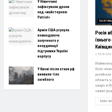
У Німеччині
зафіксували дрони
над «майстернею
Patriot»
ПОЛІТИК
Армія США усунула
Росія в
командувача
їхнього 
залученого у
координації
Київщин
підтримки Україні
08.08.2026
корпусу
Наймолод
було лише
У Києві після атаки рф
російські
виявили тіло
область 
загиблого
удару в П
однієї род
READ M