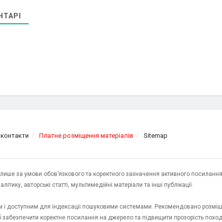
НТАРІ
 контакти
Платне розміщення матеріалів
Sitemap
я лише за умови обов’язкового та коректного зазначення активного посилання
ітику, авторські статті, мультимедійні матеріали та інші публікації.
им і доступним для індексації пошуковими системами. Рекомендовано розміщ
об забезпечити коректне посилання на джерело та підвищити прозорість пох