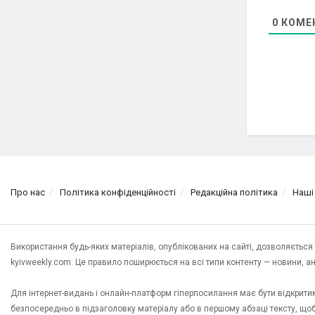
0
КОМЕ
Про нас
Політика конфіденційності
Редакційна політика
Наші
Використання будь-яких матеріалів, опублікованих на сайті, дозволяєтьс
kyivweekly.com. Це правило поширюється на всі типи контенту — новини, анал
Для інтернет-видань і онлайн-платформ гіперпосилання має бути відкрит
безпосередньо в підзаголовку матеріалу або в першому абзаці тексту, щ