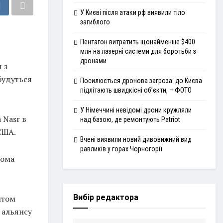
У Києві після атаки рф виявили тіло
загиблого
Пентагон витратить щонайменше $400
млн на лазерні системи для боротьби з
дронами
 з
будуться
Посилюється дронова загроза: до Києва
підлітають швидкісні об’єкти, – ФОТО
У Німеччині невідомі дрони кружляли
 Nasr в
над базою, де ремонтують Patriot
США.
Вчені виявили новий дивовижний вид
равликів у горах Чорногорії
бома
Вибір редактора
нтом
 альянсу