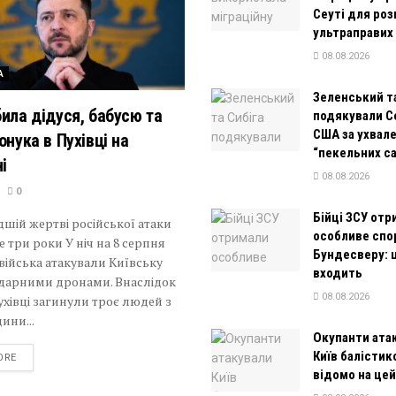
Сеуті для роз
ультраправих
08.08.2026
А
Зеленський та
била дідуся, бабусю та
подякували С
США за ухвал
онука в Пухівці на
“пекельних с
і
08.08.2026
0
Бійці ЗСУ отр
шій жертві російської атаки
особливе сп
 три роки У ніч на 8 серпня
Бундесверу: 
 війська атакували Київську
входить
ударними дронами. Внаслідок
08.08.2026
ухівці загинули троє людей з
ини...
Окупанти ата
Київ балістик
DETAILS
ORE
відомо на це