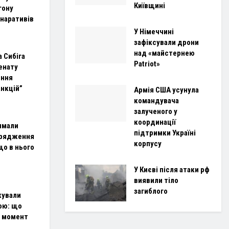
Київщині
гону
 наративів
У Німеччині
зафіксували дрони
над «майстернею
 Сибіга
Patriot»
енату
ення
анкцій”
Армія США усунула
командувача
залученого у
координації
имали
підтримки Україні
орядження
корпусу
що в нього
У Києві після атаки рф
виявили тіло
загиблого
кували
ою: що
й момент