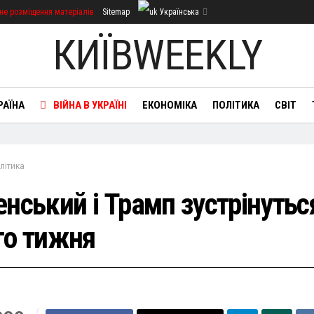
не розміщення матеріалів
Sitemap
Українська
КИЇВWEEKLY
РАЇНА
ВІЙНА В УКРАЇНІ
ЕКОНОМІКА
ПОЛІТИКА
СВІТ
літика
енський і Трамп зустрінутьс
го тижня