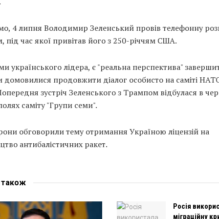
.
мо, 4 липня Володимир Зеленський провів телефонну роз
 під час якої привітав його з 250-річчям США.
ми українського лідера, є "реальна перспектива" завершит
и домовилися продовжити діалог особисто на саміті НАТ
Попередня зустріч Зеленського з Трампом відбулася в чер
полях саміту "Групи семи".
орони обговорили тему отримання Україною ліцензій на
цтво антибалістичних ракет.
е
також
Росія викори
міграційну кр