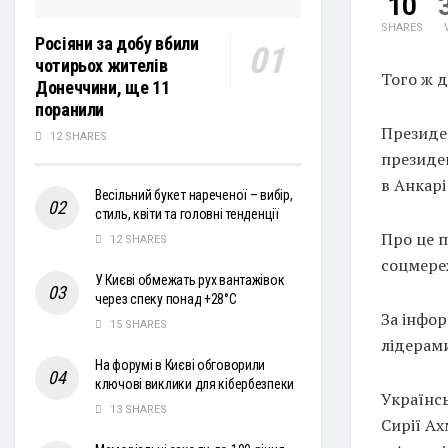
10
SHARES
Росіяни за добу вбили
чотирьох жителів
Того ж 
Донеччини, ще 11
поранили
Президен
12 SHARES
президе
в Анкарі
Весільний букет нареченої – вибір,
стиль, квіти та головні тенденції
Про це п
12 SHARES
соцмере
У Києві обмежать рух вантажівок
через спеку понад +28°С
За інфор
15 SHARES
лідерам
На форумі в Києві обговорили
ключові виклики для кібербезпеки
Українс
13 SHARES
Сирії Ах