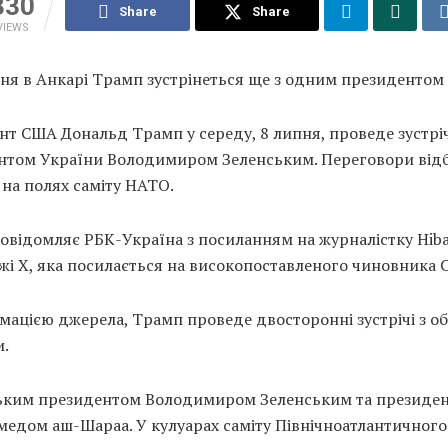
330
Share
Share
VIEWS
дня в Анкарі Трамп зустрінеться ще з одним президентом
т США Дональд Трамп у середу, 8 липня, проведе зустріч
нтом України Володимиром Зеленським. Переговори від
 на полях саміту НАТО.
овідомляє РБК-Україна з посиланням на журналістку Hiba
жі X, яка посилається на високопоставленого чиновника 
мацією джерела, Трамп проведе двосторонні зустрічі з о
и.
ьким президентом Володимиром Зеленським та президе
медом аш-Шараа. У кулуарах саміту Північноатлантичного