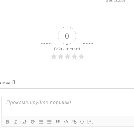
08.08.2026
0
Рейтинг статті
атися
{}
[+]