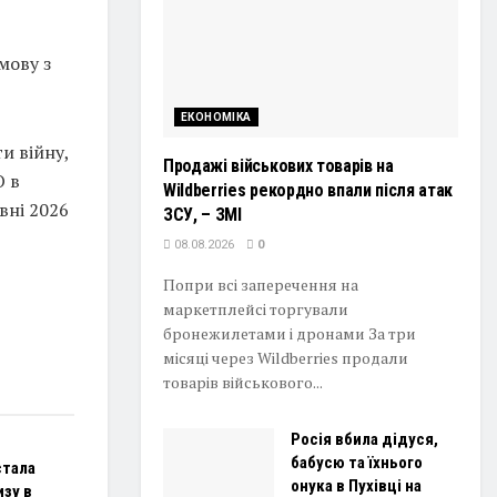
мову з
ЕКОНОМІКА
и війну,
Продажі військових товарів на
О в
Wildberries рекордно впали після атак
вні 2026
ЗСУ, – ЗМІ
08.08.2026
0
Попри всі заперечення на
маркетплейсі торгували
бронежилетами і дронами За три
місяці через Wildberries продали
товарів військового...
Росія вбила дідуся,
бабусю та їхнього
стала
онука в Пухівці на
изу в