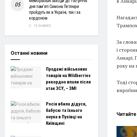
в Анкарі
Меморіальні заходи до 100-річчя
дня пам’яті Симона Петлюри
пройдуть як в Україні, так і за
Нагадає
кордоном
Трампом,
15 SHARES
За слова
і сторон
Останні новини
Анкарі. 
року на 
Продажі військових
товарів на Wildberries
Тоді ст
рекордно впали після
атак ЗСУ, – ЗМІ
виробни
Росія вбила дідуся,
бабусю та їхнього
Читайт
онука в Пухівці на
Київщині