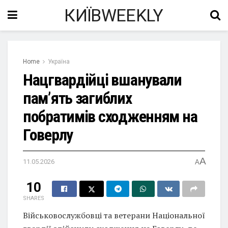
КИЇВWEEKLY
Home
Україна
Нацгвардійці вшанували
пам’ять загиблих
побратимів сходженням на
Говерлу
A
11.05.2026
A
10
SHARES
Військовослужбовці та ветерани Національної