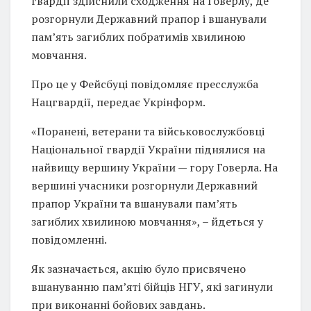
гвардії здійснили сходження на Говерлу, де
розгорнули Державний прапор і вшанували
пам’ять загиблих побратимів хвилиною
мовчання.
Про це у Фейсбуці повідомляє пресслужба
Нацгвардії, передає Укрінформ.
«Поранені, ветерани та військовослужбовці
Національної гвардії України піднялися на
найвищу вершину України — гору Говерла. На
вершині учасники розгорнули Державний
прапор України та вшанували пам’ять
загиблих хвилиною мовчання», – йдеться у
повідомленні.
Як зазначається, акцію було присвячено
вшануванню пам’яті бійців НГУ, які загинули
при виконанні бойових завдань.