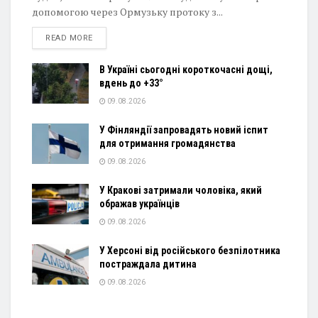
допомогою через Ормузьку протоку з...
DETAILS
READ MORE
В Україні сьогодні короткочасні дощі,
вдень до +33°
09.08.2026
У Фінляндії запровадять новий іспит
для отримання громадянства
09.08.2026
У Кракові затримали чоловіка, який
ображав українців
09.08.2026
У Херсоні від російського безпілотника
постраждала дитина
09.08.2026