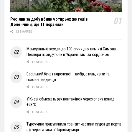
Росіяни за добу вбили чотирьох жителів
Донеччини, ще 11 поранили
13 SHARES
Меморіальні заходи до 100-річчя дня пам’яті Симона
Петлюри пройдуть як в Україні, так і за кордоном
15 SHARES
Весільний букет нареченої – вибір, стиль, квіти та
головні тенденції
12 SHARES
У Києві обмежать рух вантажівок через спеку понад
+28°С
15 SHARES
Туреччина призупинила транзит частини суден до портів
рф через атаки в Чорному морі