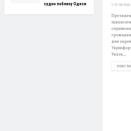
судно поблизу Одеси
07.08.2026
Президен
підписати
спрямова
громадян
для окрем
Укрінформ
Укази,...
READ M