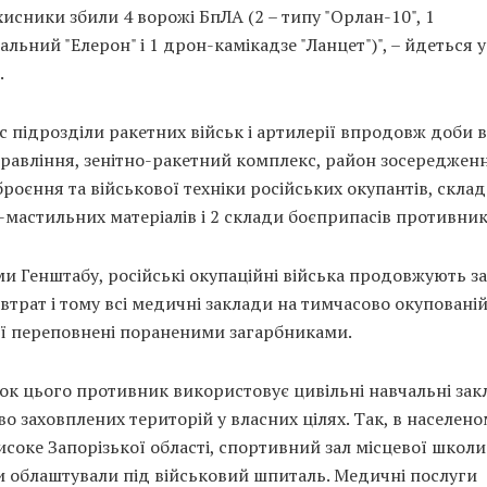
хисники збили 4 ворожі БпЛА (2 – типу "Орлан-10", 1
альний "Елерон" і 1 дрон-камікадзе "Ланцет")", – йдеться у
.
 підрозділи ракетних військ і артилерії впродовж доби 
равління, зенітно-ракетний комплекс, район зосереджен
броєння та військової техніки російських окупантів, склад
мастильних матеріалів і 2 склади боєприпасів противник
и Генштабу, російські окупаційні війська продовжують з
втрат і тому всі медичні заклади на тимчасово окуповані
ії переповнені пораненими загарбниками.
ок цього противник використовує цивільні навчальні зак
о заховплених територій у власних цілях. Так, в населено
исоке Запорізької області, спортивний зал місцевої школи
и облаштували під військовий шпиталь. Медичні послуги