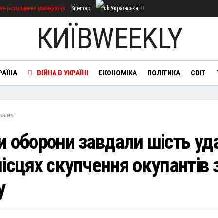
не розміщення матеріалів
Sitemap
Українська
КИЇВWEEKLY
РАЇНА
ВІЙНА В УКРАЇНІ
ЕКОНОМІКА
ПОЛІТИКА
СВІТ
раїна
и оборони завдали шість уд
місцях скупчення окупантів 
у