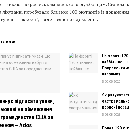
ся виключно російським військовослужбовцям. Станом н
а лікуванні перебувало близько 100 окупантів із пораненн
ступеня тяжкості", – йдеться в повідомленні.
е
також
На фронті 170
найбільше – н
Покровськом
напрямку
06.08.2026
Як рятуватис
ланує підписати укази,
екстремально
корисні пора
мовані на обмеження
06.08.2026
 громадянства США за
нням – Axios
Понад 120 фі