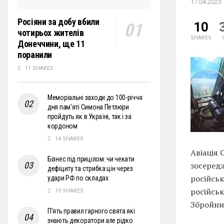
17.04.2023
Росіяни за добу вбили
10
чотирьох жителів
SHARES
Донеччини, ще 11
поранили
11 SHARES
Меморіальні заходи до 100-річчя
дня пам’яті Симона Петлюри
пройдуть як в Україні, так і за
кордоном
14 SHARES
Авіація 
Бізнес під прицілом: чи чекати
зосеред
дефіциту та стрибка цін через
російськ
удари РФ по складах
російськ
10 SHARES
Збройних
П’ять правил гарного свята які
знають декоратори але рідко