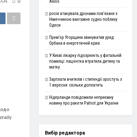
A
0
Axios
A
росія атакувала дронами пов’язане з
Німеччиною вантажне судно поблизу
Одеси
Прем’єр Угорщини звинуватив уряд
Орбана в енергетичній кризі
У Києві лікарку підозрюють у фатальній
помилці: пацієнтка втратила дитину та
матку
Зарплати вчителів і стипендії зростуть з
1 вересня: скільки доплатять
Нідерланди повідомили неприємну
новину про ракети Patriot для України
щодо
штабу
Вибір редактора