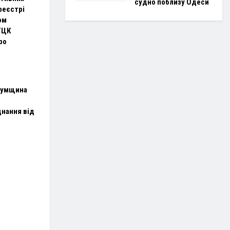
судно поблизу Одеси
 реєстрі
ом
ТЦК
ро
Сумщина
нання від