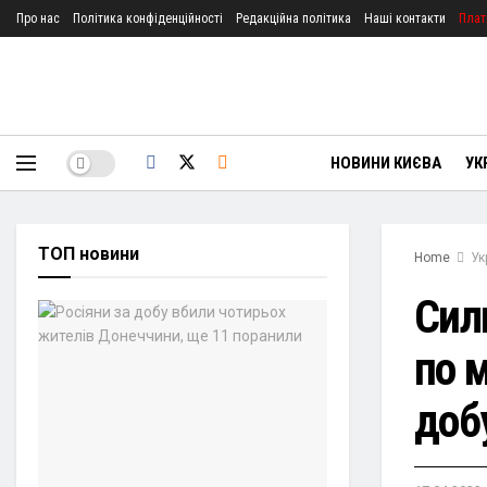
Про нас
Політика конфіденційності
Редакційна політика
Наші контакти
Плат
НОВИНИ КИЄВА
УК
ТОП новини
Home
Ук
Сил
по 
доб