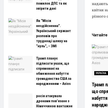
надають
помилок ДПС та як
звірити дані
квітня н
різного 
Як “Місія
нездійсненна”.
Український сержант
Читайт
розповів про
труднощі шляху на
“нуль”, – ЗМІ
Трамп планує
підписати укази, що
спрямовані на
обмеження набуття
УКРАЇНА
громадянства США за
народженням – Axios
Трамп п
що спря
росія атакувала
набуття
дронами пов’язане з
народже
Німеччиною вантажне