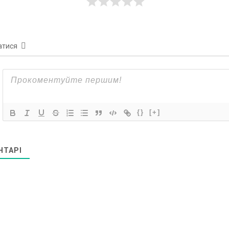
атися
{}
[+]
НТАРІ