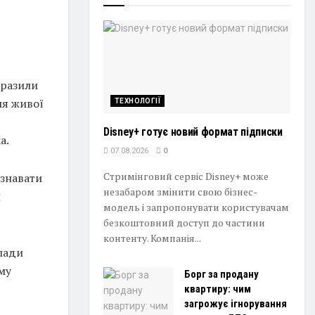
вразили
ня живої
ТЕХНОЛОГІЇ
Disney+ готує новий формат підписки
а.
07.08.2026
0
Стримінговий сервіс Disney+ може
азнавати
незабаром змінити свою бізнес-
й
модель і запропонувати користувачам
безкоштовний доступ до частини
контенту. Компанія...
лади
му
Борг за продану
квартиру: чим
загрожує ігнорування