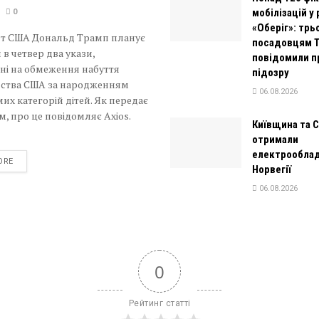
мобілізацій у
0
«Оберіг»: трь
т США Дональд Трамп планує
посадовцям 
 в четвер два укази,
повідомили п
ні на обмеження набуття
підозру
ства США за народженням
06.08.2026
их категорій дітей. Як передає
, про це повідомляє Axios.
Київщина та 
отримали
електрооблад
DETAILS
ORE
Норвегії
06.08.2026
0
Рейтинг статті