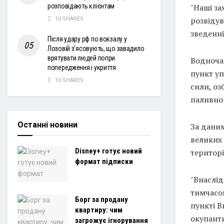
"Наші за
розповідають клієнтам
розвідув
10 SHARES
зведенні
Після удару рф по вокзалу у
Лозовій з'ясовують, що завадило
врятувати людей попри
Водночас
попередження і укриття
пункт уп
10 SHARES
сили, оз
паливно-
Останні новини
За даним
великих 
Disney+ готує новий
територ
формат підписки
"Внаслід
тимчасов
Борг за продану
пункті В
квартиру: чим
окупант
загрожує ігнорування