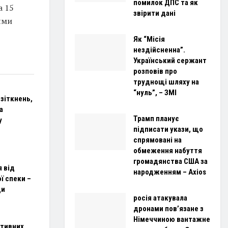
помилок ДПС та як
а 15
звірити дані
ями
Як “Місія
нездійсненна”.
Український сержант
розповів про
труднощі шляху на
“нуль”, – ЗМІ
 зіткнень,
а
Трамп планує
у
підписати укази, що
спрямовані на
обмеження набуття
громадянства США за
я від
народженням – Axios
ї спеки –
ди
росія атакувала
дронами пов’язане з
Німеччиною вантажне
ктивних