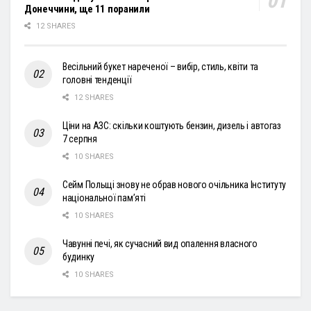
Донеччини, ще 11 поранили
12 SHARES
Весільний букет нареченої – вибір, стиль, квіти та
головні тенденції
12 SHARES
Ціни на АЗС: скільки коштують бензин, дизель і автогаз
7 серпня
10 SHARES
Сейм Польщі знову не обрав нового очільника Інституту
національної пам’яті
10 SHARES
Чавунні печі, як сучасний вид опалення власного
будинку
10 SHARES