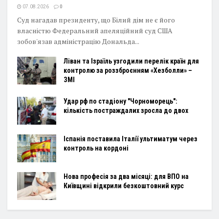
07.08.2026
0
Суд нагадав президенту, що Білий дім не є його
власністю Федеральний апеляційний суд США
зобов'язав адміністрацію Дональда...
Ліван та Ізраїль узгодили перелік країн для
контролю за роззброєнням «Хезболли» –
ЗМІ
Удар рф по стадіону "Чорноморець":
кількість постраждалих зросла до двох
Іспанія поставила Італії ультиматум через
контроль на кордоні
Нова професія за два місяці: для ВПО на
Київщині відкрили безкоштовний курс