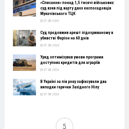
«Списання» понад 1,5 тисячі військових:
суд взяв під варту двох експосадовців
Мукачівського ТЦК
07.08.2026
Суд продовжив арешт підозрюваному в
убивстві Фаріон на 60 днів
07.08.2026
Уряд оптимізував умови програми
доступних кредитів для аграріїв
07.08.2026
В Україні за пів року зафіксували два
випадки гарячки Західного Нілу
07.08.2026
5