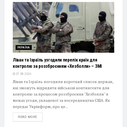
УКРАЇНА
Ліван та Ізраїль узгодили перелік країн для
контролю за роззброєнням «Хезболли» – ЗМІ
07.08.2026
Ліван та Ізраїль погодили короткий список держав,
які зможуть відрядити військові контингенти для
контролю за процесом роззброєння "Хезболли" в
межах угоди, укладеної за посередництва США. Як
передає Укрінформ, про це...
DETAILS
READ MORE