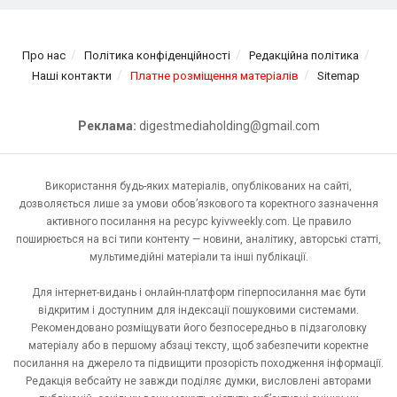
Про нас
Політика конфіденційності
Редакційна політика
Наші контакти
Платне розміщення матеріалів
Sitemap
Реклама:
digestmediaholding@gmail.com
Використання будь-яких матеріалів, опублікованих на сайті,
дозволяється лише за умови обов’язкового та коректного зазначення
активного посилання на ресурс kyivweekly.com. Це правило
поширюється на всі типи контенту — новини, аналітику, авторські статті,
мультимедійні матеріали та інші публікації.
Для інтернет-видань і онлайн-платформ гіперпосилання має бути
відкритим і доступним для індексації пошуковими системами.
Рекомендовано розміщувати його безпосередньо в підзаголовку
матеріалу або в першому абзаці тексту, щоб забезпечити коректне
посилання на джерело та підвищити прозорість походження інформації.
Редакція вебсайту не завжди поділяє думки, висловлені авторами