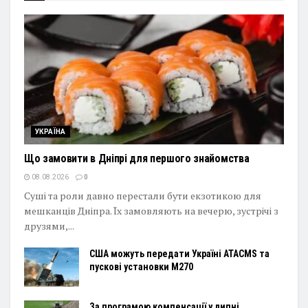
УКРАЇНА
Що замовити в Дніпрі для першого знайомства
08.08.2026
0
Суші та роли давно перестали бути екзотикою для
мешканців Дніпра. Їх замовляють на вечерю, зустрічі з
друзями,...
США можуть передати Україні ATACMS та
пускові установки M270
За програмою компенсації у липні