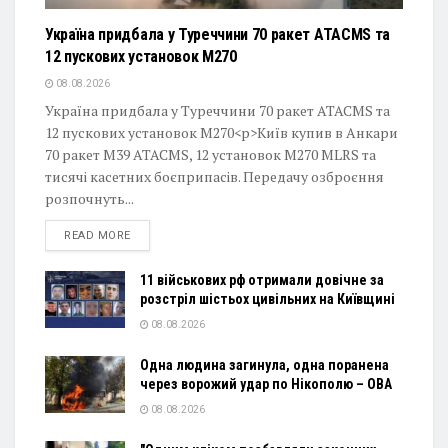
Україна придбала у Туреччини 70 ракет ATACMS та
12 пускових установок M270
08.08.2026
Україна придбала у Туреччини 70 ракет ATACMS та
12 пускових установок M270<p>Київ купив в Анкари
70 ракет M39 ATACMS, 12 установок M270 MLRS та
тисячі касетних боєприпасів. Передачу озброєння
розпочнуть...
DETAILS
READ MORE
11 військових рф отримали довічне за
розстріл шістьох цивільних на Київщині
08.08.2026
Одна людина загинула, одна поранена
через ворожий удар по Нікополю – ОВА
08.08.2026