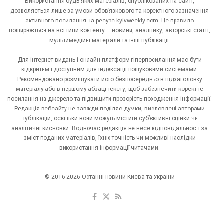
Використання будь-яких матеріалів, опублікованих на сайті,
дозволяється лише за умови обов’язкового та коректного зазначення
активного посилання на ресурс kyivweekly.com. Це правило
поширюється на всі типи контенту — новини, аналітику, авторські статті,
мультимедійні матеріали та інші публікації.
Для інтернет-видань і онлайн-платформ гіперпосилання має бути
відкритим і доступним для індексації пошуковими системами.
Рекомендовано розміщувати його безпосередньо в підзаголовку
матеріалу або в першому абзаці тексту, щоб забезпечити коректне
посилання на джерело та підвищити прозорість походження інформації.
Редакція вебсайту не завжди поділяє думки, висловлені авторами
публікацій, оскільки вони можуть містити суб’єктивні оцінки чи
аналітичні висновки. Водночас редакція не несе відповідальності за
зміст поданих матеріалів, їхню точність чи можливі наслідки
використання інформації читачами.
© 2016-2026 Останні новини Києва та України