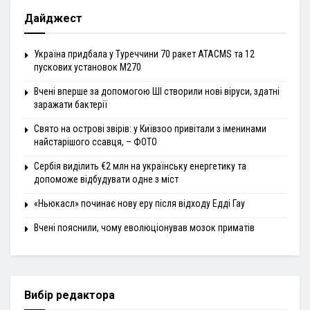
Дайджест
Україна придбала у Туреччини 70 ракет ATACMS та 12
пускових установок M270
Вчені вперше за допомогою ШІ створили нові віруси, здатні
заражати бактерії
Свято на острові звірів: у Київзоо привітали з іменинами
найстарішого ссавця, – ФОТО
Сербія виділить €2 млн на українську енергетику та
допоможе відбудувати одне з міст
«Ньюкасл» починає нову еру після відходу Едді Гау
Вчені пояснили, чому еволюціонував мозок приматів
Вибір редактора