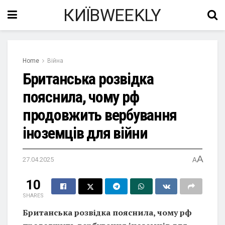
КИЇВWEEKLY
Home
Війна
Британська розвідка
пояснила, чому рф
продовжить вербування
іноземців для війни
A
27.04.2025
A
10
SHARES
Британська розвідка пояснила, чому рф