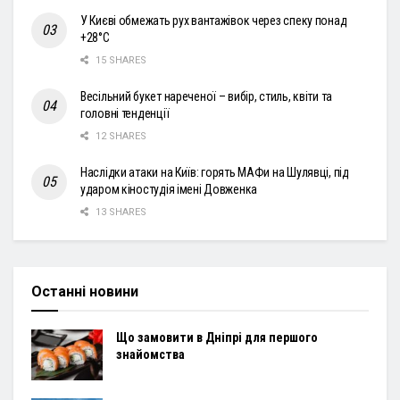
У Києві обмежать рух вантажівок через спеку понад
+28°С
15 SHARES
Весільний букет нареченої – вибір, стиль, квіти та
головні тенденції
12 SHARES
Наслідки атаки на Київ: горять МАФи на Шулявці, під
ударом кіностудія імені Довженка
13 SHARES
Останні новини
Що замовити в Дніпрі для першого
знайомства