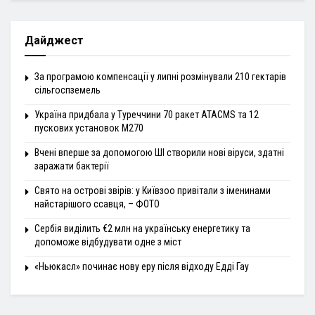
Дайджест
За програмою компенсації у липні розмінували 210 гектарів
сільгоспземель
Україна придбала у Туреччини 70 ракет ATACMS та 12
пускових установок M270
Вчені вперше за допомогою ШІ створили нові віруси, здатні
заражати бактерії
Свято на острові звірів: у Київзоо привітали з іменинами
найстарішого ссавця, – ФОТО
Сербія виділить €2 млн на українську енергетику та
допоможе відбудувати одне з міст
«Ньюкасл» починає нову еру після відходу Едді Гау