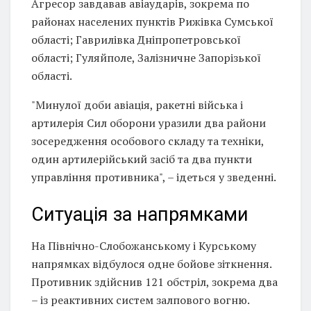
Агресор завдавав авіаударів, зокрема по
районах населених пунктів Рижівка Сумської
області; Гаврилівка Дніпропетровської
області; Гуляйполе, Залізничне Запорізької
області.
"Минулої доби авіація, ракетні війська і
артилерія Сил оборони уразили два райони
зосередження особового складу та техніки,
один артилерійський засіб та два пункти
управління противника", – ідеться у зведенні.
Ситуація за напрямками
На Північно-Слобожанському і Курському
напрямках відбулося одне бойове зіткнення.
Противник здійснив 121 обстріл, зокрема два
– із реактивних систем залпового вогню.