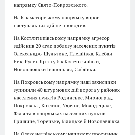
напрямку Свято-Покровського.
На Краматорському напрямку ворог
наступальних дій не проводив.
На Костянтинівському напрямку агресор
здійснив 20 атак поблизу населених пунктів
Олександро-Шультине, Плещіївка, Клебан-
Бик, Русин Яр та у бік Костянтинівки,
Новопавлівки Іванопілля, Софіївки.
На Покровському напрямку наші захисники
зупинили 40 штурмових дій ворога у районах
населених пунктів Родинське, Мирноград,
Покровськ, Котлине, Удачне, Молодецьке,
Філія та в напрямках населених пунктів
Гришине, Торецьке, Білицьке й Новопавлівка.
На Олександрівському напрямку противник