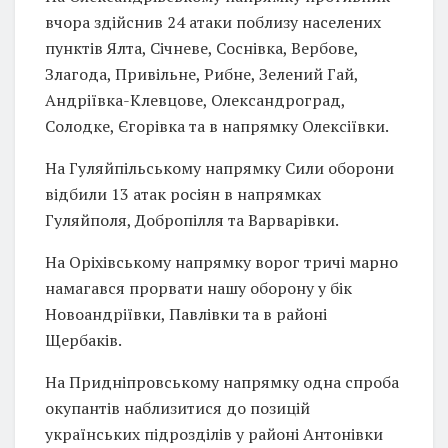
вчора здійснив 24 атаки поблизу населених
пунктів Ялта, Січневе, Соснівка, Вербове,
Злагода, Привільне, Рибне, Зелений Гай,
Андріївка-Клевцове, Олександроград,
Солодке, Єгорівка та в напрямку Олексіївки.
На Гуляйпільському напрямку Сили оборони
відбили 13 атак росіян в напрямках
Гуляйполя, Добропілля та Варварівки.
На Оріхівському напрямку ворог тричі марно
намагався прорвати нашу оборону у бік
Новоандріївки, Павлівки та в районі
Щербаків.
На Придніпровському напрямку одна спроба
окупантів наблизитися до позицій
українських підрозділів у районі Антонівки