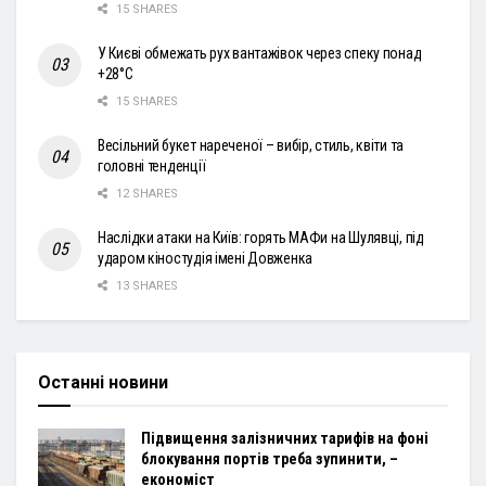
15 SHARES
У Києві обмежать рух вантажівок через спеку понад
+28°С
15 SHARES
Весільний букет нареченої – вибір, стиль, квіти та
головні тенденції
12 SHARES
Наслідки атаки на Київ: горять МАФи на Шулявці, під
ударом кіностудія імені Довженка
13 SHARES
Останні новини
Підвищення залізничних тарифів на фоні
блокування портів треба зупинити, –
економіст