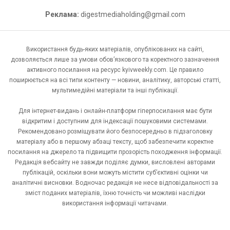
Реклама:
digestmediaholding@gmail.com
Використання будь-яких матеріалів, опублікованих на сайті,
дозволяється лише за умови обов’язкового та коректного зазначення
активного посилання на ресурс kyivweekly.com. Це правило
поширюється на всі типи контенту — новини, аналітику, авторські статті,
мультимедійні матеріали та інші публікації.
Для інтернет-видань і онлайн-платформ гіперпосилання має бути
відкритим і доступним для індексації пошуковими системами.
Рекомендовано розміщувати його безпосередньо в підзаголовку
матеріалу або в першому абзаці тексту, щоб забезпечити коректне
посилання на джерело та підвищити прозорість походження інформації.
Редакція вебсайту не завжди поділяє думки, висловлені авторами
публікацій, оскільки вони можуть містити суб’єктивні оцінки чи
аналітичні висновки. Водночас редакція не несе відповідальності за
зміст поданих матеріалів, їхню точність чи можливі наслідки
використання інформації читачами.