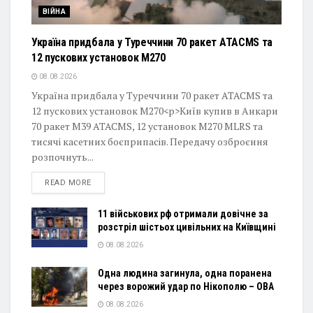
ВІЙНА
Україна придбала у Туреччини 70 ракет ATACMS та
12 пускових установок M270
08.08.2026
Україна придбала у Туреччини 70 ракет ATACMS та
12 пускових установок M270<p>Київ купив в Анкари
70 ракет M39 ATACMS, 12 установок M270 MLRS та
тисячі касетних боєприпасів. Передачу озброєння
розпочнуть...
DETAILS
READ MORE
11 військових рф отримали довічне за
розстріл шістьох цивільних на Київщині
08.08.2026
Одна людина загинула, одна поранена
через ворожий удар по Нікополю – ОВА
08.08.2026