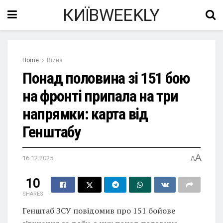
КИЇВWEEKLY
Home
Війна
Понад половина зі 151 бою
на фронті припала на три
напрямки: карта від
Генштабу
A
16.12.2025
A
10
SHARES
Генштаб ЗСУ повідомив про 151 бойове