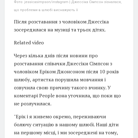
Фото: jessicasimpson/instagram | Джессіка Сімпсон зізналася,
що проблеми в шлюбі виснажують її
Після розставання з чоловіком Джессіка
зосередилася на музиці та трьох дітях.
Related video
Через кілька днів після новини про
розставання співачки Джессіки Сімпсон з
чоловіком Еріком Джонсоном після 10 років
шлюбу, артистка порушила мовчання і
озвучила свою причину такого вчинку. У
коментарі People вона уточнила, що поки що
не розлучилася.
"Ерік і я живемо окремо, переживаючи
болючу ситуацію в нашому шлюбі. Наші діти
на першому місці, і ми зосереджені на тому,