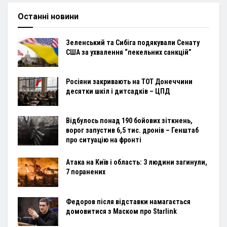
Останні новини
Зеленський та Сибіга подякували Сенату
США за ухвалення “пекельних санкцій”
Росіяни закривають на ТОТ Донеччини
десятки шкіл і дитсадків – ЦПД
Відбулось понад 190 бойових зіткнень,
ворог запустив 6,5 тис. дронів – Генштаб
про ситуацію на фронті
Атака на Київ і область: 3 людини загинули,
7 поранених
Федоров після відставки намагається
домовитися з Маском про Starlink