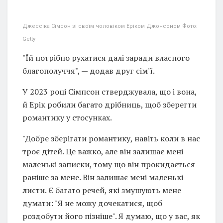
Джессіка Сімсон зі своїм чоловіком Еріком Джонсоном Фото:
Getty
"Їй потрібно рухатися далі заради власного
благополуччя", — додав друг сім'ї.
У 2023 році Сімпсон стверджувала, що і вона,
й Ерік робили багато дрібниць, щоб зберегти
романтику у стосунках.
"Добре зберігати романтику, навіть коли в нас
троє дітей. Це важко, але він залишає мені
маленькі записки, тому що він прокидається
раніше за мене. Він залишає мені маленькі
листи. Є багато речей, які змушують мене
думати: "Я не можу дочекатися, щоб
роздобути його пізніше". Я думаю, що у вас, як