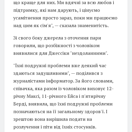
що краще для них. Ми вдячні за всю любов і
підтримку, які нам дарують, і цінуємо
усамітнення просто зараз, поки ми працюємо
над цим як сім'я", — сказала знаменитість.
Зі свого боку джерела з оточення пари
говорили, що розбіжності з чоловіком
виявилися для Джессіки "нездоланними".
"Їхні подружні проблеми вже деякий час
здаються задушливими", — поділився з
журналістами інформатор. За його словами,
співачка, яка разом із чоловіком виховує 12-
річну Максі, 11-річного Ейса і п'ятирічну
Берді, виявила, що їхні подружні проблеми
позначаються на її загальному здоров'ї. І
зрештою вона вирішила подати на
розлучення і піти від їхніх стосунків.