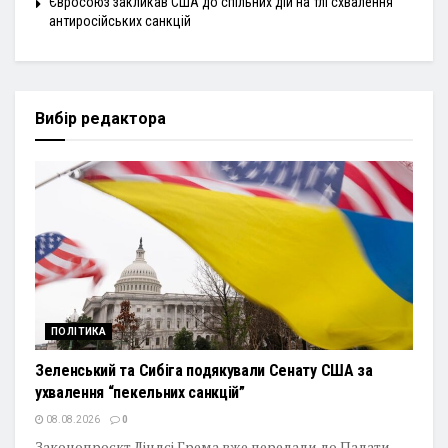
Євросоюз закликав США до спільних дій на тлі схвалення
антиросійських санкцій
Вибір редактора
ПОЛІТИКА
Зеленський та Сибіга подякували Сенату США за
ухвалення “пекельних санкцій”
08.08.2026
0
Законопроєкт Ліндсі Грема вже передали до Палати