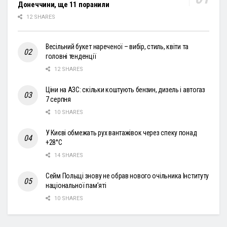
Донеччини, ще 11 поранили
12 SHARES
Весільний букет нареченої – вибір, стиль, квіти та
головні тенденції
12 SHARES
Ціни на АЗС: скільки коштують бензин, дизель і автогаз
7 серпня
10 SHARES
У Києві обмежать рух вантажівок через спеку понад
+28°С
14 SHARES
Сейм Польщі знову не обрав нового очільника Інституту
національної пам’яті
10 SHARES