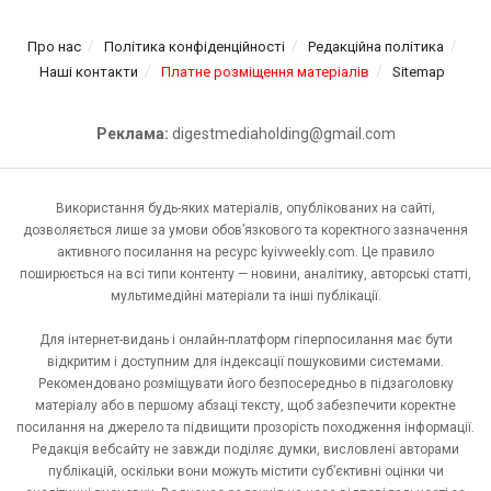
Про нас
Політика конфіденційності
Редакційна політика
Наші контакти
Платне розміщення матеріалів
Sitemap
Реклама:
digestmediaholding@gmail.com
Використання будь-яких матеріалів, опублікованих на сайті,
дозволяється лише за умови обов’язкового та коректного зазначення
активного посилання на ресурс kyivweekly.com. Це правило
поширюється на всі типи контенту — новини, аналітику, авторські статті,
мультимедійні матеріали та інші публікації.
Для інтернет-видань і онлайн-платформ гіперпосилання має бути
відкритим і доступним для індексації пошуковими системами.
Рекомендовано розміщувати його безпосередньо в підзаголовку
матеріалу або в першому абзаці тексту, щоб забезпечити коректне
посилання на джерело та підвищити прозорість походження інформації.
Редакція вебсайту не завжди поділяє думки, висловлені авторами
публікацій, оскільки вони можуть містити суб’єктивні оцінки чи