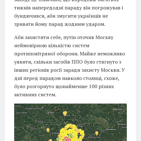
тижнів напередодні параду він погрожував і
бундючився, аби змусити українців не
зривати йому парад жодним ударом.
Аби захистити себе, путін оточив Москву
неймовірною кількістю систем
протиповітряної оборони. Майже неможливо
уявити, скільки засобів ППО було стягнуто з
інших регіонів росії заради захисту Москви. У
дні перед парадом навколо столиці, схоже,
було розгорнуто щонайменше 100 різних
активних систем.