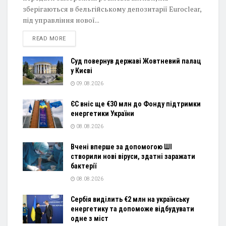
зберігаються в бельгійському депозитарії Euroclear,
під управління нової...
DETAILS
READ MORE
Суд повернув державі Жовтневий палац
у Києві
09.08.2026
ЄС вніс ще €30 млн до Фонду підтримки
енергетики України
08.08.2026
Вчені вперше за допомогою ШІ
створили нові віруси, здатні заражати
бактерії
08.08.2026
Сербія виділить €2 млн на українську
енергетику та допоможе відбудувати
одне з міст