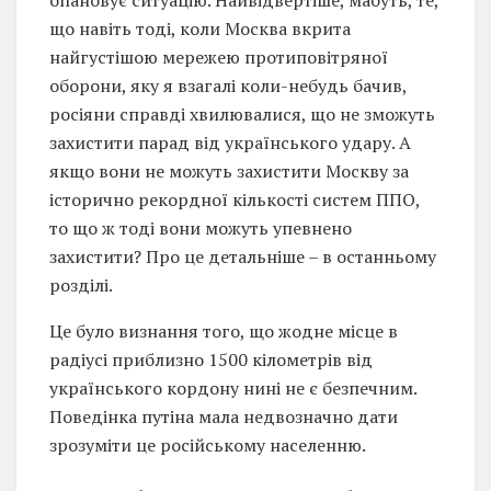
опановує ситуацію. Найвідвертіше, мабуть, те,
що навіть тоді, коли Москва вкрита
найгустішою мережею протиповітряної
оборони, яку я взагалі коли-небудь бачив,
росіяни справді хвилювалися, що не зможуть
захистити парад від українського удару. А
якщо вони не можуть захистити Москву за
історично рекордної кількості систем ППО,
то що ж тоді вони можуть упевнено
захистити? Про це детальніше – в останньому
розділі.
Це було визнання того, що жодне місце в
радіусі приблизно 1500 кілометрів від
українського кордону нині не є безпечним.
Поведінка путіна мала недвозначно дати
зрозуміти це російському населенню.