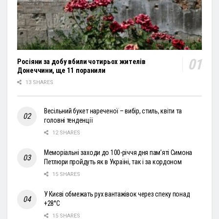
Росіяни за добу вбили чотирьох жителів
Донеччини, ще 11 поранили
13 SHARES
Весільний букет нареченої – вибір, стиль, квіти та
головні тенденції
12 SHARES
Меморіальні заходи до 100-річчя дня пам’яті Симона
Петлюри пройдуть як в Україні, так і за кордоном
15 SHARES
У Києві обмежать рух вантажівок через спеку понад
+28°С
15 SHARES