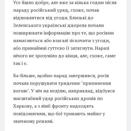
Усе йшло добре, але вже за кілька годин після
параду російський уряд, схоже, почав
відмовлятися від угоди. Близькі до
Зеленського українські джерела почали
поширювати інформацію про те, що росіяни
намагаються або взагалі зіскочити з угоди,
або принаймні суттєво її затягнути. Наразі
нічого не зрозуміло до кінця, але, схоже, саме
так і є.
Ба більше, щойно парад завершився, росія
почала порушувати триденне "припинення
вогню". У ніч на неділю, наприклад, відбувся
масштабний удар російських дронів по
Харкову, а з лінії фронту надходять
повідомлення, що бої тривають майже у
звичному режимі.