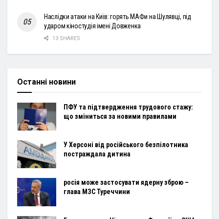
Наслідки атаки на Київ: горять МАФи на Шулявці, під
ударом кіностудія імені Довженка
13 SHARES
Останні новини
ПФУ та підтвердження трудового стажу:
що зміниться за новими правилами
У Херсоні від російського безпілотника
постраждала дитина
росія може застосувати ядерну зброю –
глава МЗС Туреччини