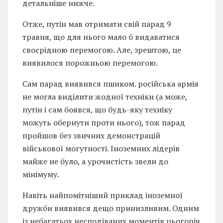
детальніше нижче.
Отже, путін мав отримати свій парад 9
травня, що для нього мало б видаватися
своєрідною перемогою. Але, зрештою, це
виявилося порожньою перемогою.
Сам парад виявився пшиком. російська армія
не могла виділити жодної техніки (а може,
путін і сам боявся, що будь-яку техніку
можуть обернути проти нього), тож парад
пройшов без звичних демонстрацій
військової могутності. Іноземних лідерів
майже не було, а урочистість звели до
мінімуму.
Навіть найпомітніший приклад іноземної
дружби виявився дещо принизливим. Одним
із небагатьох несподіваних моментів цьогоріч