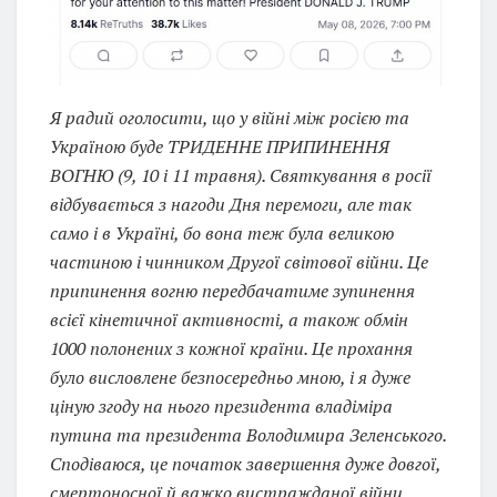
Я радий оголосити, що у війні між росією та
Україною буде ТРИДЕННЕ ПРИПИНЕННЯ
ВОГНЮ (9, 10 і 11 травня). Святкування в росії
відбувається з нагоди Дня перемоги, але так
само і в Україні, бо вона теж була великою
частиною і чинником Другої світової війни. Це
припинення вогню передбачатиме зупинення
всієї кінетичної активності, а також обмін
1000 полонених з кожної країни. Це прохання
було висловлене безпосередньо мною, і я дуже
ціную згоду на нього президента владіміра
путина та президента Володимира Зеленського.
Сподіваюся, це початок завершення дуже довгої,
смертоносної й важко вистражданої війни.