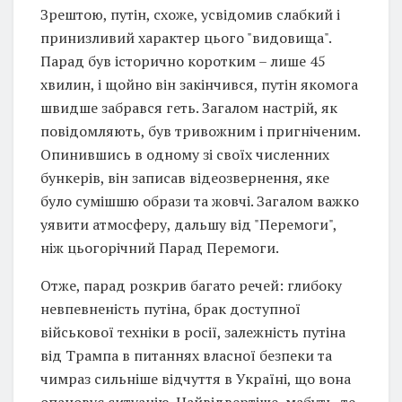
Зрештою, путін, схоже, усвідомив слабкий і
принизливий характер цього "видовища".
Парад був історично коротким – лише 45
хвилин, і щойно він закінчився, путін якомога
швидше забрався геть. Загалом настрій, як
повідомляють, був тривожним і пригніченим.
Опинившись в одному зі своїх численних
бункерів, він записав відеозвернення, яке
було сумішшю образи та жовчі. Загалом важко
уявити атмосферу, дальшу від "Перемоги",
ніж цьогорічний Парад Перемоги.
Отже, парад розкрив багато речей: глибоку
невпевненість путіна, брак доступної
військової техніки в росії, залежність путіна
від Трампа в питаннях власної безпеки та
чимраз сильніше відчуття в Україні, що вона