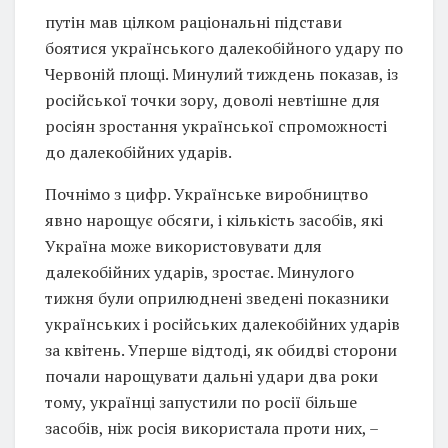
путін мав цілком раціональні підстави
боятися українського далекобійного удару по
Червоній площі. Минулий тиждень показав, із
російської точки зору, доволі невтішне для
росіян зростання української спроможності
до далекобійних ударів.
Почнімо з цифр. Українське виробництво
явно нарощує обсяги, і кількість засобів, які
Україна може використовувати для
далекобійних ударів, зростає. Минулого
тижня були оприлюднені зведені показники
українських і російських далекобійних ударів
за квітень. Уперше відтоді, як обидві сторони
почали нарощувати дальні удари два роки
тому, українці запустили по росії більше
засобів, ніж росія використала проти них, –