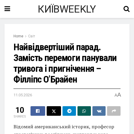
КИЇВWEEKLY
Home
Світ
Найвідвертіший парад.
Замість перемоги панували
тривога і пригнічення –
Філліпс О’Брайен
A
11.05.2026
A
10
SHARES
Відомий американський історик, професор