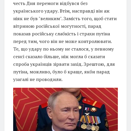
честь Дня перемоги відбувся без
українського удару. Втім, насправді він аж
ніяк не був "великим". Замість того, щоб стати
вітриною російської могутності, парад
показав російську слабкість і страхи путіна
перед тим, чого він не може контролювати.
Те, що удару по ньому не сталося, у певному
сенсі сказало більше, ніж могла б сказати
спроба українців зірвати захід. Зрештою, для
путіна, можливо, було б краще, якби парад
узагалі не проводили.