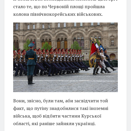
стало те, що по Червоній площі пройшла
колона північнокорейських військових.
Вони, звісно, були там, аби засвідчити той
факт, що путіну знадобилися такі іноземні
війська, щоб відбити частини Курської
області, які раніше зайняли українці.