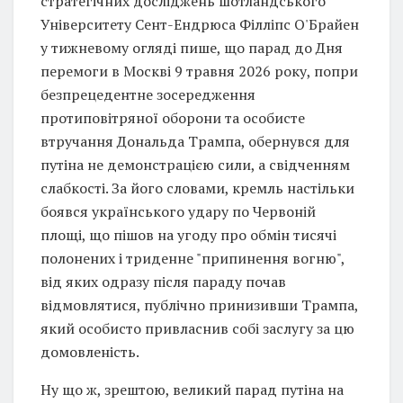
стратегічних досліджень шотландського
Університету Сент-Ендрюса Філліпс О'Брайен
у тижневому огляді пише, що парад до Дня
перемоги в Москві 9 травня 2026 року, попри
безпрецедентне зосередження
протиповітряної оборони та особисте
втручання Дональда Трампа, обернувся для
путіна не демонстрацією сили, а свідченням
слабкості. За його словами, кремль настільки
боявся українського удару по Червоній
площі, що пішов на угоду про обмін тисячі
полонених і триденне "припинення вогню",
від яких одразу після параду почав
відмовлятися, публічно принизивши Трампа,
який особисто привласнив собі заслугу за цю
домовленість.
Ну що ж, зрештою, великий парад путіна на