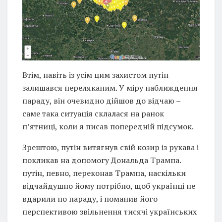
Втім, навіть із усім цим захистом путін
залишався переляканим. У міру наближдення
параду, він очевидно дійшов до відчаю –
саме така ситуація склалася на ранок
п’ятниці, коли я писав попередній підсумок.
Зрештою, путін витягнув свій козир із рукава і
покликав на допомогу Дональда Трампа.
путін, певно, переконав Трампа, наскільки
відчайдушно йому потрібно, щоб українці не
вдарили по параду, і поманив його
перспективою звільнення тисячі українських