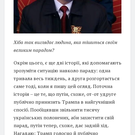
Хіба так виглядає людина, яка тішиться своїм
великим парадом?
Окрім цього, є ще дві історії, які допомагають
зрозуміти ситуацію навколо параду: одна
тривала весь тиждень, а друга розгортається
саме тоді, коли я пишу цей огляд. Поточна
історія – це те, що путін, схоже, от-от удруге
публічно принизить Трампа в найгучніший
спосіб. Пообіцявши звільнити тисячу
українських полонених, аби захистити свій
парад, путін тепер, схоже, дає задній хід.
Нагадаю: Трамп голосно й публічно