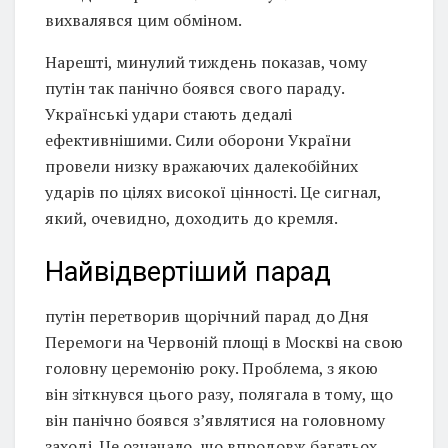
вихвалявся цим обміном.
Нарешті, минулий тиждень показав, чому
путін так панічно боявся свого параду.
Українські удари стають дедалі
ефективнішими. Сили оборони України
провели низку вражаючих далекобійних
ударів по цілях високої цінності. Це сигнал,
який, очевидно, доходить до кремля.
Найвідвертіший парад
путін перетворив щорічний парад до Дня
Перемоги на Червоній площі в Москві на свою
головну церемонію року. Проблема, з якою
він зіткнувся цього разу, полягала в тому, що
він панічно боявся з’являтися на головному
заході. Це означало, що впродовж багатьох