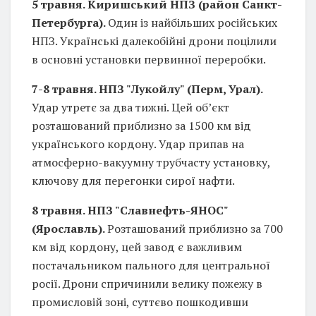
5 травня. Киришський НПЗ (район Санкт-
Петербурга).
Один із найбільших російських
НПЗ. Українські далекобійні дрони поцілили
в основні установки первинної переробки.
7-8 травня. НПЗ "Лукойлу" (Перм, Урал).
Удар утретє за два тижні. Цей об’єкт
розташований приблизно за 1500 км від
українського кордону. Удар припав на
атмосферно-вакуумну трубчасту установку,
ключову для перегонки сирої нафти.
8 травня. НПЗ "Славнефть-ЯНОС"
(Ярославль).
Розташований приблизно за 700
км від кордону, цей завод є важливим
постачальником пального для центральної
росії. Дрони спричинили велику пожежу в
промисловій зоні, суттєво пошкодивши