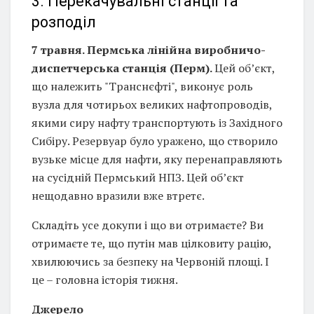
3. Перекачувальні станції та
розподіл
7 травня. Пермська лінійна виробничо-
диспетчерська станція (Перм).
Цей об’єкт,
що належить "Транснєфті", виконує роль
вузла для чотирьох великих нафтопроводів,
якими сиру нафту транспортують із Західного
Сибіру. Резервуар було уражено, що створило
вузьке місце для нафти, яку перенаправляють
на сусідній Пермський НПЗ. Цей об’єкт
нещодавно вразили вже втретє.
Складіть усе докупи і що ви отримаєте? Ви
отримаєте те, що путін мав цілковиту рацію,
хвилюючись за безпеку на Червоній площі. І
це – головна історія тижня.
Джерело