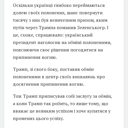
Оскільки українці глибоко переймаються
долею своїх полонених, шанс повернути
тисячу з них був величезним призом, яким
путін через Трампа поманив Зеленськогр. І
це, схоже, спрацювало: український
президент наголосив на обміні полоненими,
пояснюючи своє рішення погодитися на
припинення вогню.
Трамп, зі свого боку, поставив обмін
полоненими в центр своїх вихвалянь про
досягнення припинення вогню.
Тож Трамп приписував собі заслугу за обмін,
а коли Трамп так робить, то лише тому, що
вважає це великим успіхом і хоче купатися у
променях цього успіху.