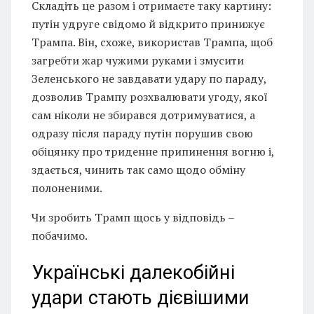
Складіть це разом і отримаєте таку картину:
путін удруге свідомо й відкрито принижує
Трампа. Він, схоже, використав Трампа, щоб
загребти жар чужими руками і змусити
Зеленського не завдавати удару по параду,
дозволив Трампу розхвалювати угоду, якої
сам ніколи не збирався дотримуватися, а
одразу після параду путін порушив свою
обіцянку про триденне припинення вогню і,
здається, чинить так само щодо обміну
полоненими.
Чи зробить Трамп щось у відповідь –
побачимо.
Українські далекобійні
удари стають дієвішими