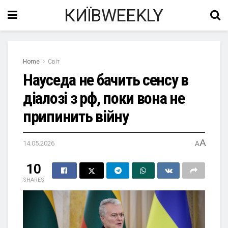
КИЇВWEEKLY
Home
Світ
Науседа не бачить сенсу в
діалозі з рф, поки вона не
припинить війну
A
14.05.2026
A
10
SHARES