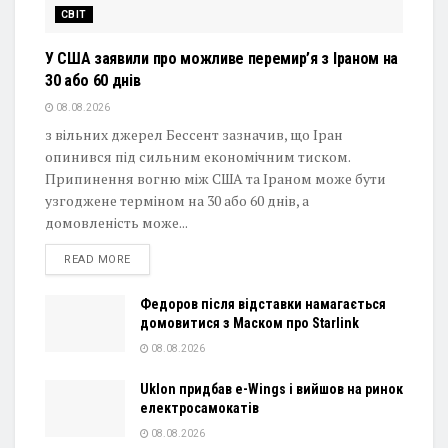
СВІТ
У США заявили про можливе перемир’я з Іраном на
30 або 60 днів
08.08.2026
з вільних джерел Бессент зазначив, що Іран
опинився під сильним економічним тиском.
Припинення вогню між США та Іраном може бути
узгоджене терміном на 30 або 60 днів, а
домовленість може...
DETAILS
READ MORE
Федоров після відставки намагається
домовитися з Маском про Starlink
08.08.2026
Uklon придбав e-Wings і вийшов на ринок
електросамокатів
08.08.2026