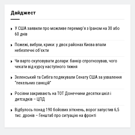
Дайджест
У США заявили про можливе перемир’я з Іраном на 30 або
60 днів
Пожежі, вибухи, крики: у двох районах Києва впали
небезпечні об’єкти
Чи варто скуповувати долари: банкір спрогнозував, чого
чекати від курсу наступного тижня
Зеленський та Сибіга подякували Сенату США за ухвалення
“пекельних санкцій”
Росіяни закривають на ТОТ Донеччини десятки шкіл і
дитсадків – ЦПД
Відбулось понад 190 бойових зіткнень, ворог запустив 6,5
тис. дронів – Генштаб про ситуацію на фронті