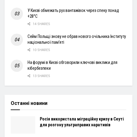
У Києві обмежать рух вантажівок через спеку понад
+28°С
14 SHARES
Сейм Польщі знову не обрав нового очільника Інституту
національної пам’яті
10 SHARES
На форумі в Києві обговорили ключові виклики для
кібербезпеки
13 SHARES
Останні новини
Росія використала міграційну кризу в Сеуті
для розгону ультраправих наративів