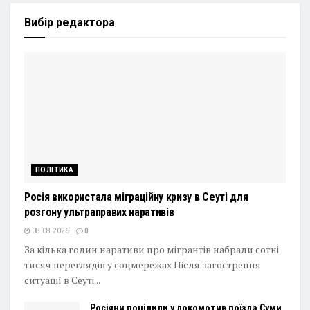
Вибір редактора
ПОЛІТИКА
Росія використала міграційну кризу в Сеуті для
розгону ультраправих наративів
08.08.2026
0
За кілька годин наративи про мігрантів набрали сотні
тисяч переглядів у соцмережах Після загострення
ситуації в Сеуті...
Росіяни поцілили у локомотив поїзда Суми