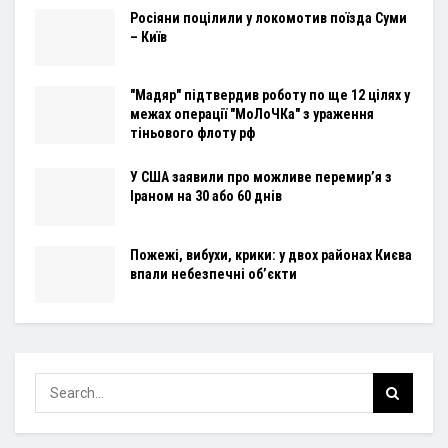
Росіяни поцілили у локомотив поїзда Суми
– Київ
"Мадяр" підтвердив роботу по ще 12 цілях у
межах операції "МоЛоЧКа" з ураження
тіньового флоту рф
У США заявили про можливе перемир’я з
Іраном на 30 або 60 днів
Пожежі, вибухи, крики: у двох районах Києва
впали небезпечні об’єкти