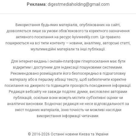
Реклама:
digestmediaholding@gmail.com
Використання будь-яких матеріалів, опублікованих на сайті,
дозволяється лише за умови обов’язкового та коректного зазначення
активного посилання на ресурс kyivweekly.com. Це правило
поширюється на всі типи контенту — новини, аналітику, авторські статті,
мультимедійні матеріали та інші публікації.
Для інтернет-видань і онлайн-платформ гіперпосилання має бути
відкритим і доступним для індексації пошуковими системами.
Рекомендовано розміщувати його безпосередньо в підзаголовку
матеріалу або в першому абзаці тексту, щоб забезпечити коректне
посилання на джерело та підвищити прозорість походження інформації.
Редакція вебсайту не завжди поділяє думки, висловлені авторами
публікацій, оскільки вони можуть містити суб’єктивні оцінки чи
аналітичні висновки. Водночас редакція не несе відповідальності за
зміст поданих матеріалів, їхню точність чи можливі наслідки
використання інформації читачами.
© 2016-2026 Останні новини Києва та України