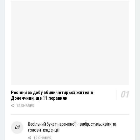
Росіяни за добу вбили чотирьох жителів
Донеччини, ще 11 поранили
12 SHARES
Весільний букет нареченої – вибір, стиль, квіти та
головні тенденції
12 SHARES