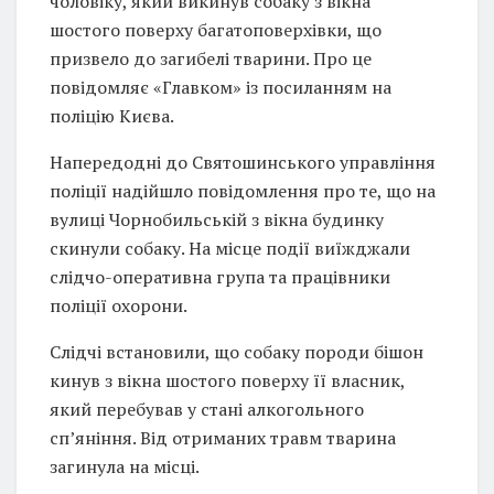
чоловіку, який викинув собаку з вікна
шостого поверху багатоповерхівки, що
призвело до загибелі тварини. Про це
повідомляє «Главком» із посиланням на
поліцію Києва.
Напередодні до Святошинського управління
поліції надійшло повідомлення про те, що на
вулиці Чорнобильській з вікна будинку
скинули собаку. На місце події виїжджали
слідчо-оперативна група та працівники
поліції охорони.
Слідчі встановили, що собаку породи бішон
кинув з вікна шостого поверху її власник,
який перебував у стані алкогольного
сп’яніння. Від отриманих травм тварина
загинула на місці.