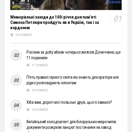
Меморіальні заходи до 100-річчя дня пам’яті
Симона Петлюри пройдуть як в Україні, так і за
кордоном
14 SHARES
Росіяни за добу вбили чотирьох жителів Донеччини, ще
11 поранили
11 SHARES
П’ять правил гарного свята які знають декоратори але
рідко розповідають клієнтам
10 SHARES
Хіба вам, дорогі мої польські друзі, цього замало?
13 SHARES
Китайський холодоагент для білоруських мікрочипів:
документи розкрили ланцюг постачання на завод