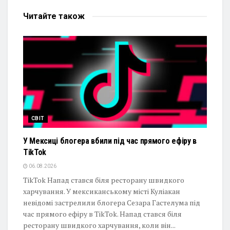
Читайте
також
СВІТ
У Мексиці блогера вбили під час прямого ефіру в
TikTok
06.08.2026
TikTok Напад стався біля ресторану швидкого
харчування. У мексиканському місті Куліакан
невідомі застрелили блогера Сезара Гастелума під
час прямого ефіру в TikTok. Напад стався біля
ресторану швидкого харчування, коли він...