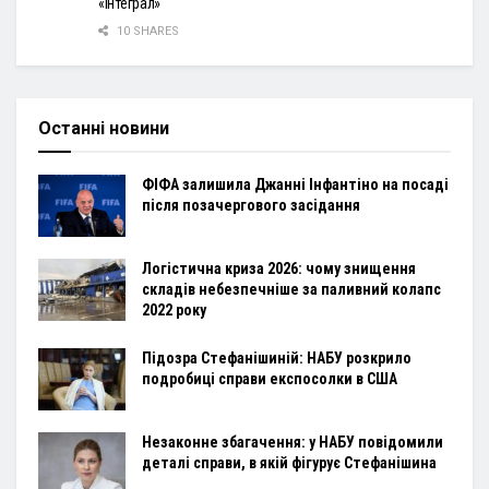
«Інтеграл»
10 SHARES
Останні новини
ФІФА залишила Джанні Інфантіно на посаді
після позачергового засідання
Логістична криза 2026: чому знищення
складів небезпечніше за паливний колапс
2022 року
Підозра Стефанішиній: НАБУ розкрило
подробиці справи експосолки в США
Незаконне збагачення: у НАБУ повідомили
деталі справи, в якій фігурує Стефанішина