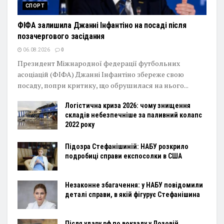
СПОРТ
ФІФА залишила Джанні Інфантіно на посаді після
позачергового засідання
06.08.2026
0
Президент Міжнародної федерації футбольних
асоціацій (ФІФА) Джанні Інфантіно збереже свою
посаду, попри критику, що обрушилася на нього...
Логістична криза 2026: чому знищення
складів небезпечніше за паливний колапс
2022 року
Підозра Стефанішиній: НАБУ розкрило
подробиці справи експосолки в США
Незаконне збагачення: у НАБУ повідомили
деталі справи, в якій фігурує Стефанішина
Після удару рф по вокзалу у Лозовій