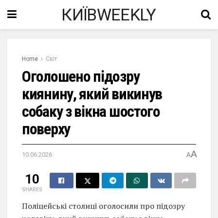
КИЇВWEEKLY
Home
Світ
Оголошено підозру
киянину, який викинув
собаку з вікна шостого
поверху
A
10.06.2026
A
10
SHARES
Поліцейські столиці оголосили про підозру