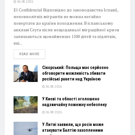
06.08.2026
El Confidencial Відповідно до законодавства Іспанії,
неповнолітніх мігрантів не можна негайно
повертати до країни походження. В іспанському
анклаві Сеута після нещодавньої міграційної кризи
залишаються щонайменше 1100 дітей та підлітків,
які...
DETAILS
READ MORE
Сікорський: Польща має серйозно
обговорити можливість збивати
російські ракети над Україною
06.08.2026
У Києві та області оголошено
надзвичайну пожежну небезпеку
06.08.2026
У Литві заявили, що росія може
атакувати Балтію захопленими