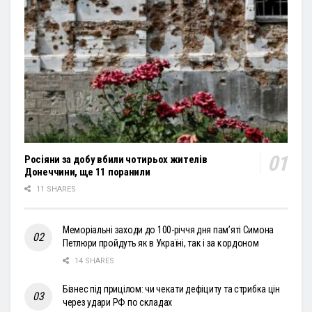
Росіяни за добу вбили чотирьох жителів
Донеччини, ще 11 поранили
11 SHARES
Меморіальні заходи до 100-річчя дня пам’яті Симона
Петлюри пройдуть як в Україні, так і за кордоном
14 SHARES
Бізнес під прицілом: чи чекати дефіциту та стрибка цін
через удари РФ по складах