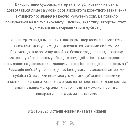
Використання будь-яких матеріалів, опублікованих на сайті,
дозволяється лише за умови обов’язкового та коректного зазначення
активного посилання на ресурс kyivweekly.com. Це правило
поширюється на всі типи контенту — новини, аналітику, авторські статті,
мультимедійні матеріали та інші публікації.
Для інтернет-видань і онлайн-платформ гіперпосилання має бути
відкритим і доступним для індексації пошуковими системами.
Рекомендовано розміщувати його безпосередньо в підзаголовку
матеріалу або в першому абзаці тексту, щоб забезпечити коректне
посилання на джерело та підвищити прозорість походження інформації.
Редакція вебсайту не завжди поділяє думки, висловлені авторами
публікацій, оскільки вони можуть містити суб’єктивні оцінки чи
аналітичні висновки. Водночас редакція не несе відповідальності за
зміст поданих матеріалів, їхню точність чи можливі наслідки
використання інформації читачами.
© 2016-2026 Останні новини Києва та України