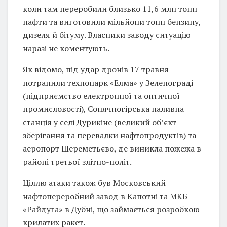
коли там переробили близько 11,6 млн тонн
нафти та виготовили мільйони тонн бензину,
дизеля й бітуму. Власники заводу ситуацію
наразі не коментують.
Як відомо, під удар дронів 17 травня
потрапили технопарк «Елма» у Зеленограді
(підприємство електронної та оптичної
промисловості), Сонячногірська наливна
станція у селі Дурикіне (великий об’єкт
зберігання та перевалки нафтопродуктів) та
аеропорт Шереметьєво, де виникла пожежа в
районі третьої злітно-політ.
Ціллю атаки також був Московський
нафтопереробний завод в Капотні та МКБ
«Райдуга» в Дубні, що займається розробкою
крилатих ракет.