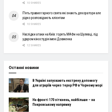
10 SHARES
П’ять правил гарного свята які знають декоратори але
рідко розповідають клієнтам
10 SHARES
Наслідки атаки на Київ: горять МАФи на Шулявці, під
ударом кіностудія імені Довженка
12 SHARES
Останні новини
В Україні запускають екстрену допомогу
для аграріїв через терор РФ в Чорному морі
На фронті 170 зіткнень, найбільше – на
Покровському напрямку