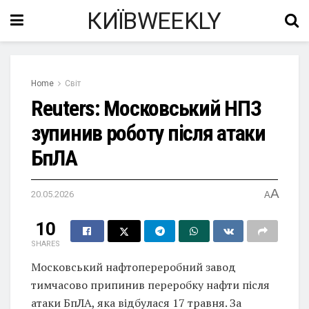
КИЇВWEEKLY
Home
Світ
Reuters: Московський НПЗ
зупинив роботу після атаки
БпЛА
A
20.05.2026
A
10
SHARES
Московський нафтопереробний завод
тимчасово припинив переробку нафти після
атаки БпЛА, яка відбулася 17 травня. За