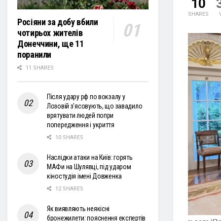
10
SHARES
Росіяни за добу вбили
чотирьох жителів
Донеччини, ще 11
поранили
11 SHARES
Після удару рф по вокзалу у
Лозовій з'ясовують, що завадило
врятувати людей попри
попередження і укриття
10 SHARES
Наслідки атаки на Київ: горять
МАФи на Шулявці, під ударом
кіностудія імені Довженка
12 SHARES
Як виявляють неякісні
бронежилети: пояснення експертів