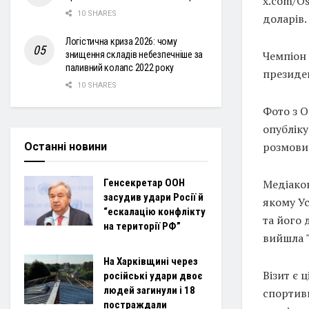
x.com/Os
10 SHARES
доларів.
Логістична криза 2026: чому
Чемпіон 
знищення складів небезпечніше за
паливний колапс 2022 року
президе
10 SHARES
Фото з О
опубліку
розмови 
Останні новини
Медіако
Генсекретар ООН
засудив удари Росії й
якому У
“ескалацію конфлікту
та його 
на території РФ”
вийшла "
На Харківщині через
Візит є 
російські удари двоє
людей загинули і 18
спортивн
постраждали