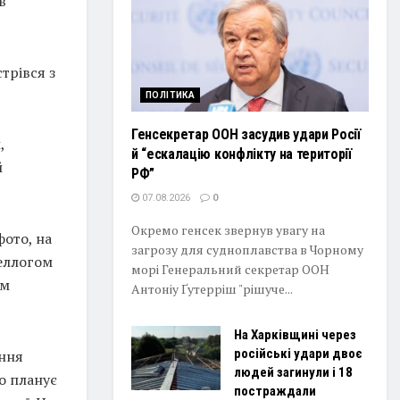
в
трівся з
ПОЛІТИКА
Генсекретар ООН засудив удари Росії
,
й “ескалацію конфлікту на території
й
РФ”
07.08.2026
0
Окремо генсек звернув увагу на
ото, на
загрозу для судноплавства в Чорному
еллогом
морі Генеральний секретар ООН
ом
Антоніу Ґутерріш "рішуче...
На Харківщині через
російські удари двоє
ення
людей загинули і 18
що планує
постраждали