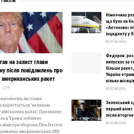
е
також
Німеччина роз
що було на бо
«Антонова» пі
інциденту у 
07.08.2026
Федоров: рос
тав на захист глави
випускає за 
більше ракет,
ну після повідомлень про
Україна отрим
 американських ракет
кілька місяці
0
07.08.2026
 наголосив, що глава
Зеленський з
у користується "великою
перший візит 
 військових колах". Президент
після вторгн
льд Трамп публічно
07.08.2026
 міністра оборони Піта Ґегсета
відомлень американських ЗМІ