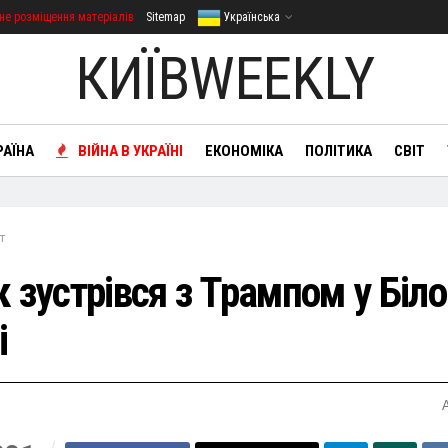
не розміщення матеріалів
Sitemap
Українська
КИЇВWEEKLY
РАЇНА
ВІЙНА В УКРАЇНІ
ЕКОНОМІКА
ПОЛІТИКА
СВІТ
т
к зустрівся з Трампом у Біл
і