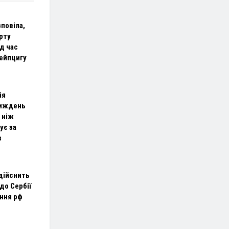
повіла,
рту
д час
Лейпцигу
ія
тиждень
 ніж
ує за
в
дійснить
до Сербії
ення рф