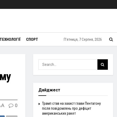
ТЕХНОЛОГІЇ
СПОРТ
П’ятниця, 7 Серпня, 2026
ому
Дайджест
Трамп став на захист глави Пентагону
A
0
A
після повідомлень про дефіцит
американських ракет