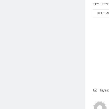
про супере
READ M
Підпи