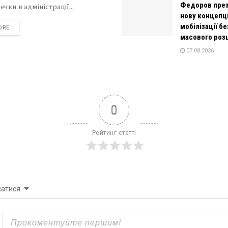
Федоров пре
чки в адміністрації...
нову концепц
мобілізації бе
DETAILS
ORE
масового роз
07.08.2026
0
Рейтинг статті
сатися