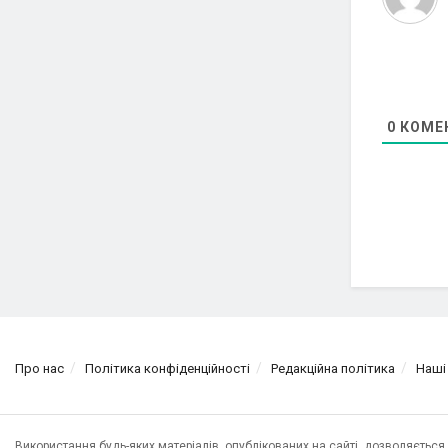
0
КОМЕ
Про нас
Політика конфіденційності
Редакційна політика
Наші
Використання будь-яких матеріалів, опублікованих на сайті, дозволяєтьс