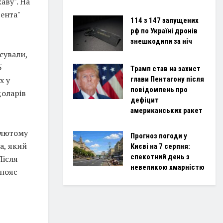
аву". На
ента"
114 з 147 запущених
рф по Україні дронів
знешкодили за ніч
сували,
5
Трамп став на захист
глави Пентагону після
х у
повідомлень про
доларів
дефіцит
американських ракет
 лютому
Прогноз погоди у
а, який
Києві на 7 серпня:
спекотний день з
Після
невеликою хмарністю
 пояс