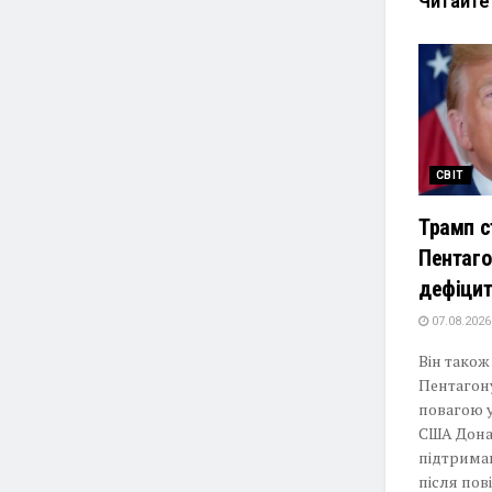
Читайт
СВІТ
Трамп с
Пентаго
дефіцит
07.08.2026
Він також
Пентагон
повагою у
США Дона
підтримав
після по