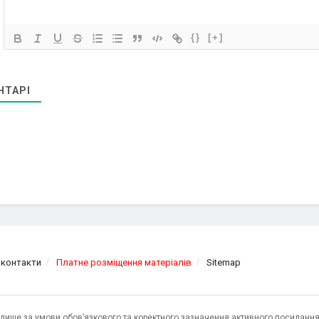
{}
[+]
НТАРІ
 контакти
Платне розміщення матеріалів
Sitemap
я лише за умови обов’язкового та коректного зазначення активного посилання