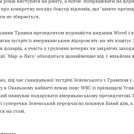
а років виступати на рингу, а потім "попрацювати на держ
про конкретну посаду боксер відповів, що "нижче презид
ти не збирається.
брання Трампа президентом журналісти видання Wired з'я
тна зустріч із американським лідером віч-на-віч коштує 
в доларів, а участь у групових вечерях чи закритих захода
ії "Мар-а-Лаго" обходиться щонайменше від 1 мільйона 
о, під час скандальної зустрічі Зеленського з Трампом у
у в Овальному кабінеті лежав пояс WBC із прізвищем Усик
кий планував подарувати американському президентові. 
ї суперечки Зеленський передчасно покинув Білий дім, а
я на столі.