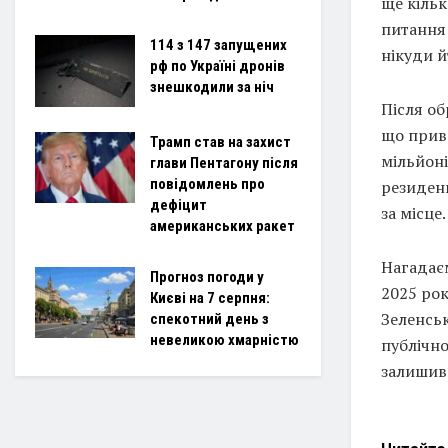
ще кільк
питання 
114 з 147 запущених
нікуди й
рф по Україні дронів
знешкодили за ніч
Після о
що прива
Трамп став на захист
мільйоні
глави Пентагону після
повідомлень про
резиденц
дефіцит
за місце.
американських ракет
Нагадаєм
Прогноз погоди у
2025 рок
Києві на 7 серпня:
Зеленсь
спекотний день з
невеликою хмарністю
публічно
залишивс