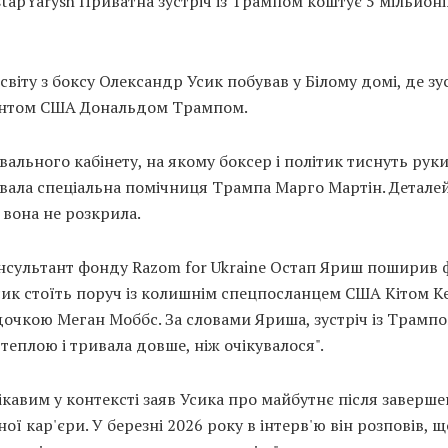
tapYarysh Приватна зустріч із Трампом коштує 5 мільйоні
світу з боксу Олександр Усик побував у Білому домі, де зус
нтом США Дональдом Трампом.
вального кабінету, на якому боксер і політик тиснуть руки
вала спеціальна помічниця Трампа Марго Мартін. Детале
вона не розкрила.
нсультант фонду Razom for Ukraine Остап Яриш поширив ф
сик стоїть поруч із колишнім спецпосланцем США Кітом К
дочкою Меган Моббс. За словами Яриша, зустріч із Трамп
теплою і тривала довше, ніж очікувалося".
цікавим у контексті заяв Усика про майбутнє після заверш
ої кар'єри. У березні 2026 року в інтерв'ю він розповів, 