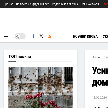
Про нас
Політика конфіденційності
Редакційна політика
Наші контакти
Плат
НОВИНИ КИЄВА
УК
ТОП новини
Home
Сві
Уси
дом
13.06.2026