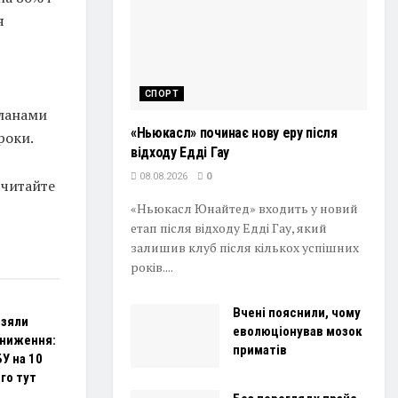
я
СПОРТ
планами
«Ньюкасл» починає нову еру після
роки.
відходу Едді Гау
08.08.2026
0
 читайте
«Ньюкасл Юнайтед» входить у новий
етап після відходу Едді Гау, який
залишив клуб після кількох успішних
років....
Вчені пояснили, чому
взяли
еволюціонував мозок
зниження:
приматів
У на 10
ого тут