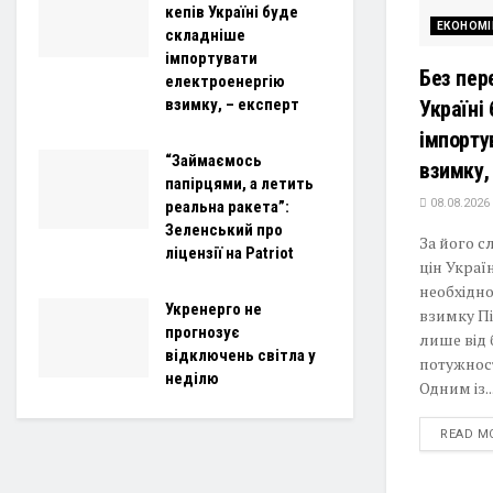
кепів Україні буде
ЕКОНОМІ
складніше
імпортувати
Без пер
електроенергію
взимку, – експерт
Україні
імпорту
“Займаємось
взимку,
папірцями, а летить
08.08.2026
реальна ракета”:
Зеленський про
За його с
ліцензії на Patriot
цін Украї
необхідно
Укренерго не
взимку Пі
прогнозує
лише від 
відключень світла у
потужност
неділю
Одним із..
READ M