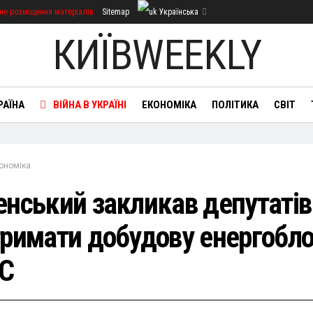
не розміщення матеріалів
Sitemap
Українська
КИЇВWEEKLY
РАЇНА
ВІЙНА В УКРАЇНІ
ЕКОНОМІКА
ПОЛІТИКА
СВІТ
ономіка
енський закликав депутатів
тримати добудову енергобло
С