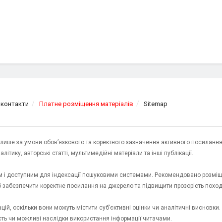
 контакти
Платне розміщення матеріалів
Sitemap
я лише за умови обов’язкового та коректного зазначення активного посилання
ітику, авторські статті, мультимедійні матеріали та інші публікації.
им і доступним для індексації пошуковими системами. Рекомендовано розміщ
об забезпечити коректне посилання на джерело та підвищити прозорість пох
ій, оскільки вони можуть містити суб’єктивні оцінки чи аналітичні висновки
ість чи можливі наслідки використання інформації читачами.