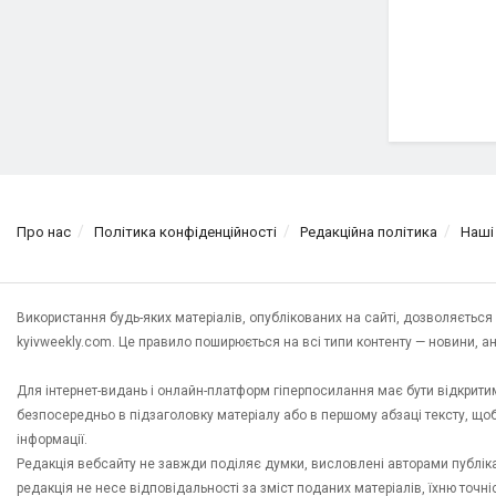
Про нас
Політика конфіденційності
Редакційна політика
Наші
Використання будь-яких матеріалів, опублікованих на сайті, дозволяєтьс
kyivweekly.com. Це правило поширюється на всі типи контенту — новини, анал
Для інтернет-видань і онлайн-платформ гіперпосилання має бути відкрит
безпосередньо в підзаголовку матеріалу або в першому абзаці тексту, щ
інформації.
Редакція вебсайту не завжди поділяє думки, висловлені авторами публікац
редакція не несе відповідальності за зміст поданих матеріалів, їхню точн