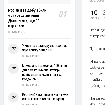
05.02.2025
Росіяни за добу вбили
10
чотирьох жителів
SHARES
Донеччини, ще 11
поранили
Президе
13 SHARES
підтрим
У Києві обмежать рух вантажівок
Про це п
через спеку понад +28°С
15 SHARES
"Я вдяч
Меморіальні заходи до 100-річчя
добудов
дня пам’яті Симона Петлюри
ключем 
пройдуть як в Україні, так і за
стабільн
кордоном
цей проє
15 SHARES
Весільний букет нареченої – вибір,
Нагадаєм
стиль, квіти та головні тенденції
№3 і №4 
12 SHARES