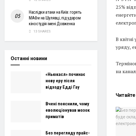
25% від
Наслідки атаки на Київ: горять
енергети
МАФи на Шулявці, під ударом
електро
кіностудія імені Довженка
13 SHARES
В квітні
уряду, е
Останні новини
Термінов
на канал
«Ньюкасл» починає
нову еру після
відходу Едді Гау
Читайт
Вчені пояснили, чому
еволюціонував мозок
приматів
Без перегляду прайс-