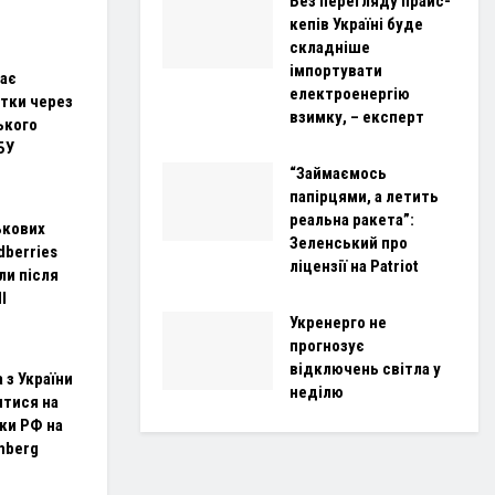
Без перегляду прайс-
кепів Україні буде
складніше
імпортувати
має
електроенергію
итки через
взимку, – експерт
ького
БУ
“Займаємось
папірцями, а летить
реальна ракета”:
ькових
Зеленський про
dberries
ліцензії на Patriot
ли після
І
Укренерго не
прогнозує
відключень світла у
 з України
неділю
тися на
ки РФ на
mberg