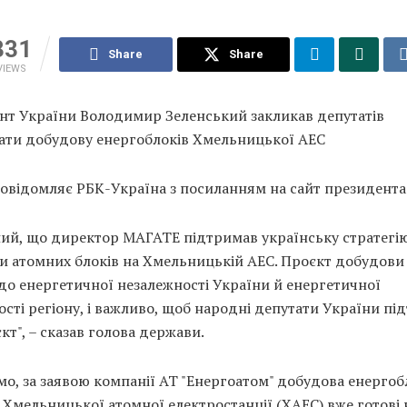
331
Share
Share
VIEWS
нт України Володимир Зеленський закликав депутатів
ати добудову енергоблоків Хмельницької АЕС
овідомляє РБК-Україна з посиланням на сайт президента
ний, що директор МАГАТЕ підтримав українську стратегі
и атомних блоків на Хмельницькій АЕС. Проєкт добудови
до енергетичної незалежності України й енергетичної
ості регіону, і важливо, щоб народні депутати України п
кт", – сказав голова держави.
о, за заявою компанії АТ "Енергоатом" добудова енергоб
Хмельницької атомної електростанції (ХАЕС) вже готові н