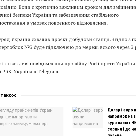
повідно. Вони є критично важливим кроком для зміцненн
чної безпеки України та забезпечення стабільного
постачання в умовах повоєнного відновлення.
 уряд України схвалив проєкт добудови станції. Згідно з 
нергоблок №3 буде підключено до мережі всього через 3 
і та важливі повідомлення про війну Росії проти України
і РБК-Україна в Telegram.
е
також
Долар і євро 
напрямок на 
курс валют НБ
серпня і до ч
пальне