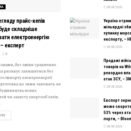
КА
08.08.2026
егляду прайс-кепів
Україна отри
мільярдні зб
 буде складніше
зупинку морс
вати електроенергію
експорту, – Н
 – експерт
08.08.2026
0
Продажі війс
ловами, без зміни граничних
товарів на Wil
на ризикує залишитися без
рекордно впа
го імпорту електроенергії
атак ЗСУ, – ЗМ
дготовка до зими залежить не
08.08.2026
будівництва нових
ей чи захисту енергооб'єктів.
Експорт зерна
.
може скороти
53% через ата
DETAILS
ORE
порти, – Bloo
08.08.2026