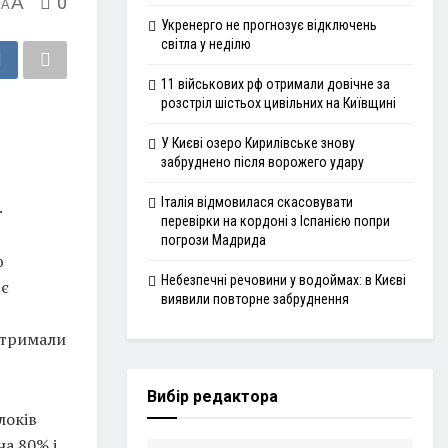
A
0
A
Укренерго не прогнозує відключень
світла у неділю
11 військових рф отримали довічне за
розстріл шістьох цивільних на Київщині
У Києві озеро Кирилівське знову
забруднено після ворожего удару
Італія відмовилася скасовувати
.
перевірки на кордоні з Іспанією попри
погрози Мадрида
ю
Небезпечні речовини у водоймах: в Києві
 є
виявили повторне забруднення
ідтримали
Вибір редактора
локів
а 80% і