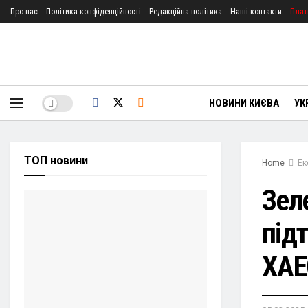
Про нас
Політика конфіденційності
Редакційна політика
Наші контакти
Плат
НОВИНИ КИЄВА
УК
ТОП новини
Home
Ек
Зел
під
ХАЕ