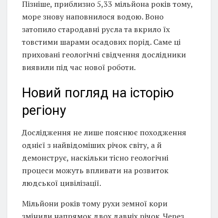
Пізніше, приблизно 5,33 мільйона років тому,
море знову наповнилося водою. Воно
затопило стародавні русла та вкрило їх
товстими шарами осадових порід. Саме ці
приховані геологічні свідчення дослідники
виявили під час нової роботи.
Новий погляд на історію
регіону
Дослідження не лише пояснює походження
однієї з найвідоміших річок світу, а й
демонструє, наскільки тісно геологічні
процеси можуть впливати на розвиток
людської цивілізації.
Мільйони років тому рухи земної кори
змінили напрямок двох давніх річок. Через