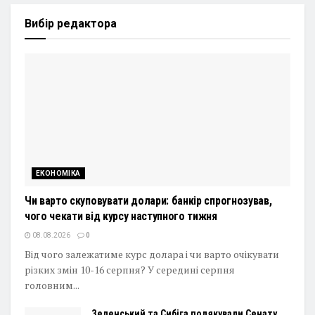
Вибір редактора
ЕКОНОМІКА
Чи варто скуповувати долари: банкір спрогнозував,
чого чекати від курсу наступного тижня
08.08.2026
0
Від чого залежатиме курс долара і чи варто очікувати
різких змін 10-16 серпня? У середині серпня
головним...
Зеленський та Сибіга подякували Сенату