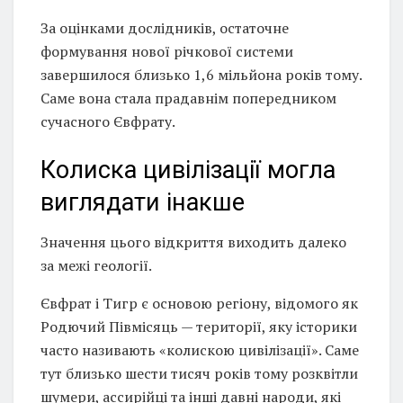
За оцінками дослідників, остаточне
формування нової річкової системи
завершилося близько 1,6 мільйона років тому.
Саме вона стала прадавнім попередником
сучасного Євфрату.
Колиска цивілізації могла
виглядати інакше
Значення цього відкриття виходить далеко
за межі геології.
Євфрат і Тигр є основою регіону, відомого як
Родючий Півмісяць — території, яку історики
часто називають «колискою цивілізації». Саме
тут близько шести тисяч років тому розквітли
шумери, ассирійці та інші давні народи, які