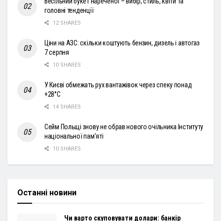
Весільний букет нареченої – вибір, стиль, квіти та
головні тенденції
12 SHARES
Ціни на АЗС: скільки коштують бензин, дизель і автогаз
7 серпня
10 SHARES
У Києві обмежать рух вантажівок через спеку понад
+28°С
14 SHARES
Сейм Польщі знову не обрав нового очільника Інституту
національної пам’яті
10 SHARES
Останні новини
Чи варто скуповувати долари: банкір