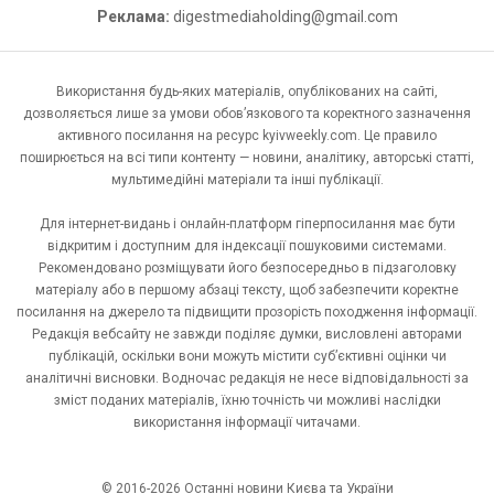
Реклама:
digestmediaholding@gmail.com
Використання будь-яких матеріалів, опублікованих на сайті,
дозволяється лише за умови обов’язкового та коректного зазначення
активного посилання на ресурс kyivweekly.com. Це правило
поширюється на всі типи контенту — новини, аналітику, авторські статті,
мультимедійні матеріали та інші публікації.
Для інтернет-видань і онлайн-платформ гіперпосилання має бути
відкритим і доступним для індексації пошуковими системами.
Рекомендовано розміщувати його безпосередньо в підзаголовку
матеріалу або в першому абзаці тексту, щоб забезпечити коректне
посилання на джерело та підвищити прозорість походження інформації.
Редакція вебсайту не завжди поділяє думки, висловлені авторами
публікацій, оскільки вони можуть містити суб’єктивні оцінки чи
аналітичні висновки. Водночас редакція не несе відповідальності за
зміст поданих матеріалів, їхню точність чи можливі наслідки
використання інформації читачами.
© 2016-2026 Останні новини Києва та України