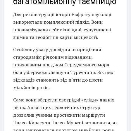
багатомільйонну таємницю
Для реконструкції історії Євфрату науковці
використали комплексний підхід. Вони
проаналізували сейсмічні дані, супутникові
знімки та геологічні карти місцевості.
Особливу увагу дослідники приділили
стародавнім річковим відкладами,
прихованим під дном Середземного моря
біля узбережжя Лівану та Туреччини. Вік цих
відкладів становить від п’яти до шести
мільйонів років.
Саме вони зберегли своєрідні «сліди» давніх
річок. Аналіз цих геологічних структур
дозволив ученим простежити маршрути
Палео-Карасу та Палео-Мурат і встановити, як
вони змінювалися протягом мільйонів років.