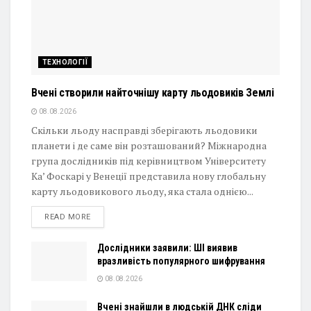
ТЕХНОЛОГІЇ
Вчені створили найточнішу карту льодовиків Землі
08.08.2026
Скільки льоду насправді зберігають льодовики
планети і де саме він розташований? Міжнародна
група дослідників під керівництвом Університету
Ка’ Фоскарі у Венеції представила нову глобальну
карту льодовикового льоду, яка стала однією...
DETAILS
READ MORE
Дослідники заявили: ШІ виявив
вразливість популярного шифрування
08.08.2026
Вчені знайшли в людській ДНК сліди