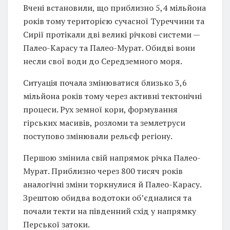
Вчені встановили, що приблизно 5,4 мільйона
років тому територією сучасної Туреччини та
Сирії протікали дві великі річкові системи —
Палео-Карасу та Палео-Мурат. Обидві вони
несли свої води до Середземного моря.
Ситуація почала змінюватися близько 3,6
мільйона років тому через активні тектонічні
процеси. Рух земної кори, формування
гірських масивів, розломи та землетруси
поступово змінювали рельєф регіону.
Першою змінила свій напрямок річка Палео-
Мурат. Приблизно через 800 тисяч років
аналогічні зміни торкнулися й Палео-Карасу.
Зрештою обидва водотоки об’єдналися та
почали текти на південний схід у напрямку
Перської затоки.