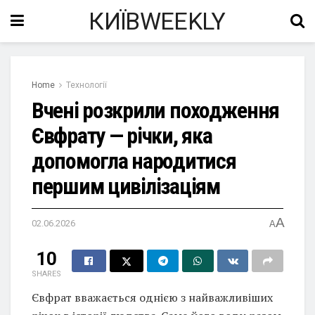
КИЇВWEEKLY
Home
Технології
Вчені розкрили походження
Євфрату — річки, яка
допомогла народитися
першим цивілізаціям
A
02.06.2026
A
10
SHARES
Євфрат вважається однією з найважливіших