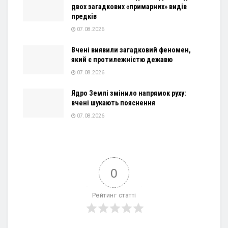
двох загадкових «примарних» видів
предків
07.08.2026
Вчені виявили загадковий феномен,
який є протилежністю дежавю
07.08.2026
Ядро Землі змінило напрямок руху:
вчені шукають пояснення
07.08.2026
0
Рейтинг статті