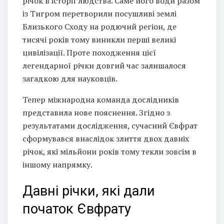
річок в історії людства. Саме його води разом
із Тигром перетворили посушливі землі
Близького Сходу на родючий регіон, де
тисячі років тому виникли перші великі
цивілізації. Проте походження цієї
легендарної річки довгий час залишалося
загадкою для науковців.
Тепер міжнародна команда дослідників
представила нове пояснення. Згідно з
результатами дослідження, сучасний Євфрат
сформувався внаслідок злиття двох давніх
річок, які мільйони років тому текли зовсім в
іншому напрямку.
Давні річки, які дали
початок Євфрату