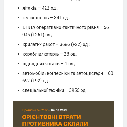
літаків – 422 од.;
гелікоптерів – 341 од.;
БПЛА оперативно-тактичного рівня – 56
045 (+261) од.;
крилатих ракет – 3686 (+22) од.;
кораблів/катерів – 28 од.;
підводних човнів – 1 од.;
автомобільної техніки та автоцистерн – 60
692 (+92) од.;
спеціальної техніки – 3956 од.