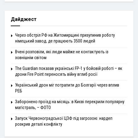
Дайджест
Через обстріл РФ на Житомирщині призупинив роботу
німецький завод, де працюють 3500 людей
Вчені розповіли, які люди майже не контактують із
зовнішнім світом
The Guardian показав українські FP-1 у бойовій роботі – як
дрони Fire Point переносять війну вглиб росії
Український дрон міг потрапити до Болгарії через вплив
РЕБ
Заборонено проїзд на місяць: в Києві перекрили популярну
магістраль, – ФОТО
Запуск Червоноградської ЦЗФ під загрозою: нардеп
розкрив деталі конфлікту