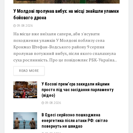
У Молдові пролунав вибух: на місці знайшли уламки
бойового дрона
09.08.2026
На місце вже виїхали сапери, аби з'ясувати
походження уламків У Молдові поблизу села
Крокмаз Штефан-Водського району 9 серпня
пролунав потужний вибух, після якого спалахнула
суха рослинність. Про це повідомляє РБК-Україна...
DETAILS
READ MORE
У Косові прем’єра закидали яйцями
просто під час засідання парламенту
(відео)
09.08.2026
В Одесі серйозно пошкоджена
енергетика після атаки РФ: світло
повернуть не швидко