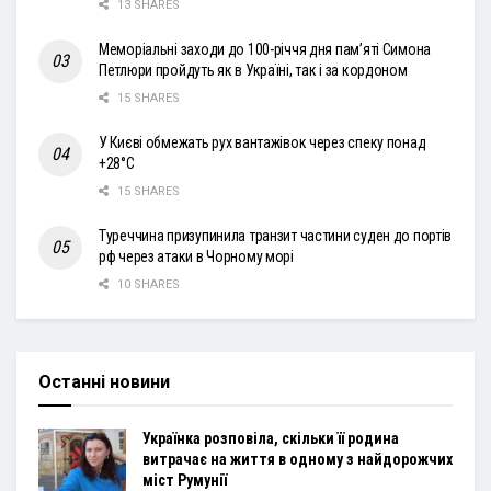
13 SHARES
Меморіальні заходи до 100-річчя дня пам’яті Симона
Петлюри пройдуть як в Україні, так і за кордоном
15 SHARES
У Києві обмежать рух вантажівок через спеку понад
+28°С
15 SHARES
Туреччина призупинила транзит частини суден до портів
рф через атаки в Чорному морі
10 SHARES
Останні новини
Українка розповіла, скільки її родина
витрачає на життя в одному з найдорожчих
міст Румунії