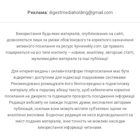
Реклама:
digestmediaholding@gmail.com
Використання будь-яких матеріалів, опублікованих на сайті,
дозволяється лише за умови обов’язкового та коректного зазначення
активного посилання на ресурс kyivweekly.com. Це правило
поширюється на всі типи контенту — новини, аналітику, авторські статті,
мультимедійні матеріали та інші публікації.
Для інтернет-видань і онлайн-платформ гіперпосилання має бути
відкритим і доступним для індексації пошуковими системами.
Рекомендовано розміщувати його безпосередньо в підзаголовку
матеріалу або в першому абзаці тексту, щоб забезпечити коректне
посилання на джерело та підвищити прозорість походження інформації.
Редакція вебсайту не завжди поділяє думки, висловлені авторами
публікацій, оскільки вони можуть містити суб’єктивні оцінки чи
аналітичні висновки. Водночас редакція не несе відповідальності за
зміст поданих матеріалів, їхню точність чи можливі наслідки
використання інформації читачами.