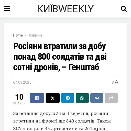
КИЇВWEEKLY
Home
Політика
Росіяни втратили за добу
понад 800 солдатів та дві
сотні дронів, – Генштаб
A
04.09.2025
A
10
SHARES
За останню добу, з 3 на 4 вересня, росіяни
втратили на фронті ще 840 солдатів. Також
ЗСУ знищили 43 артсистеми та 261 дрон.