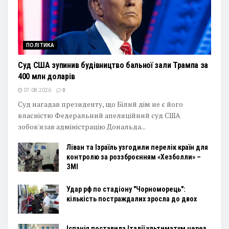
ПОЛІТИКА
Суд США зупинив будівництво бальної зали Трампа за
400 млн доларів
07.08.2026
0
Суд нагадав президенту, що Білий дім не є його
власністю Федеральний апеляційний суд США
зобов'язав адміністрацію Дональда...
Ліван та Ізраїль узгодили перелік країн для
контролю за роззброєнням «Хезболли» –
ЗМІ
Удар рф по стадіону "Чорноморець":
кількість постраждалих зросла до двох
Іспанія поставила Італії ультиматум через