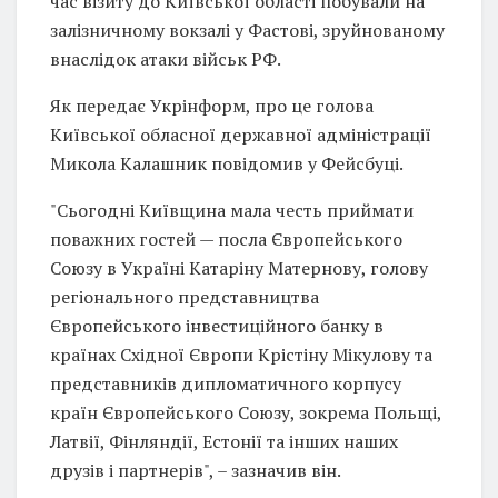
час візиту до Київської області побували на
залізничному вокзалі у Фастові, зруйнованому
внаслідок атаки військ РФ.
Як передає Укрінформ, про це голова
Київської обласної державної адміністрації
Микола Калашник повідомив у Фейсбуці.
"Сьогодні Київщина мала честь приймати
поважних гостей — посла Європейського
Союзу в Україні Катаріну Матернову, голову
регіонального представництва
Європейського інвестиційного банку в
країнах Східної Європи Крістіну Мікулову та
представників дипломатичного корпусу
країн Європейського Союзу, зокрема Польщі,
Латвії, Фінляндії, Естонії та інших наших
друзів і партнерів", – зазначив він.