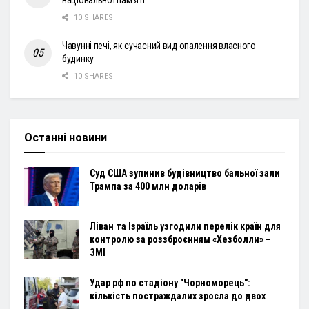
національної пам’яті
10 SHARES
Чавунні печі, як сучасний вид опалення власного
будинку
10 SHARES
Останні новини
Суд США зупинив будівництво бальної зали
Трампа за 400 млн доларів
Ліван та Ізраїль узгодили перелік країн для
контролю за роззброєнням «Хезболли» –
ЗМІ
Удар рф по стадіону "Чорноморець":
кількість постраждалих зросла до двох