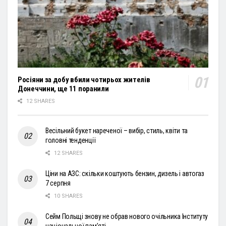
Росіяни за добу вбили чотирьох жителів
Донеччини, ще 11 поранили
12 SHARES
Весільний букет нареченої – вибір, стиль, квіти та
головні тенденції
12 SHARES
Ціни на АЗС: скільки коштують бензин, дизель і автогаз
7 серпня
10 SHARES
Сейм Польщі знову не обрав нового очільника Інституту