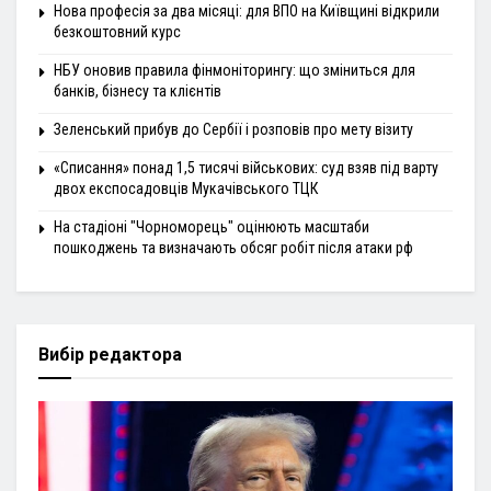
Нова професія за два місяці: для ВПО на Київщині відкрили
безкоштовний курс
НБУ оновив правила фінмоніторингу: що зміниться для
банків, бізнесу та клієнтів
Зеленський прибув до Сербії і розповів про мету візиту
«Списання» понад 1,5 тисячі військових: суд взяв під варту
двох експосадовців Мукачівського ТЦК
На стадіоні "Чорноморець" оцінюють масштаби
пошкоджень та визначають обсяг робіт після атаки рф
Вибір редактора