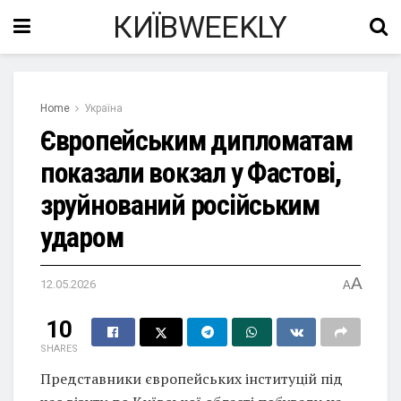
КИЇВWEEKLY
Home
Україна
Європейським дипломатам
показали вокзал у Фастові,
зруйнований російським
ударом
A
12.05.2026
A
10
SHARES
Представники європейських інституцій під