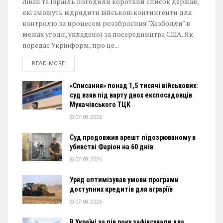
Ліван та Ізраїль погодили короткий список держав,
які зможуть відрядити військові контингенти для
контролю за процесом роззброєння "Хезболли" в
межах угоди, укладеної за посередництва США. Як
передає Укрінформ, про це...
DETAILS
READ MORE
«Списання» понад 1,5 тисячі військових:
суд взяв під варту двох експосадовців
Мукачівського ТЦК
07.08.2026
Суд продовжив арешт підозрюваному в
убивстві Фаріон на 60 днів
07.08.2026
Уряд оптимізував умови програми
доступних кредитів для аграріїв
07.08.2026
В Україні за пів року зафіксували два