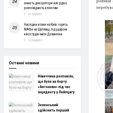
роликів 
знають декоратори але рідко
перебува
розповідають клієнтам
10 SHARES
Наслідки атаки на Київ: горять
МАФи на Шулявці, під ударом
кіностудія імені Довженка
12 SHARES
Останні новини
Німеччина розповіла,
що було на борту
«Антонова» під час
інциденту у Лейпцигу
Зеленський
здійснить перший