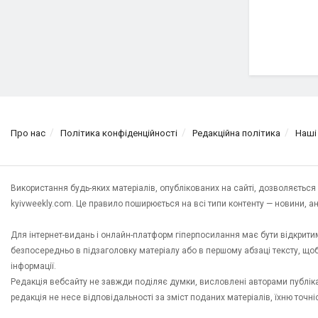
Про нас
Політика конфіденційності
Редакційна політика
Наші
Використання будь-яких матеріалів, опублікованих на сайті, дозволяєтьс
kyivweekly.com. Це правило поширюється на всі типи контенту — новини, анал
Для інтернет-видань і онлайн-платформ гіперпосилання має бути відкрит
безпосередньо в підзаголовку матеріалу або в першому абзаці тексту, щ
інформації.
Редакція вебсайту не завжди поділяє думки, висловлені авторами публікац
редакція не несе відповідальності за зміст поданих матеріалів, їхню точн