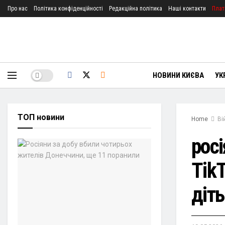
Про нас
Політика конфіденційності
Редакційна політика
Наші контакти
Плат
НОВИНИ КИЄВА
УК
ТОП новини
Home
Ві
рос
TikT
діт