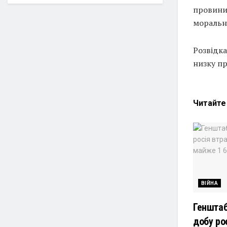
провини 
моральн
Розвідка
низку пр
Читайт
ВІЙНА
Генштаб
добу ро