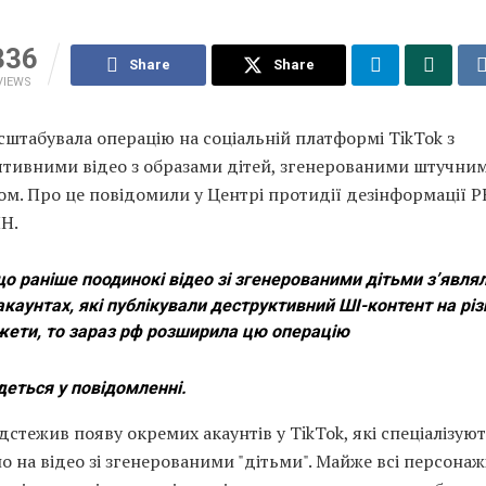
336
Share
Share
VIEWS
сштабувала операцію на соціальній платформі TikTok з
ятивними відео з образами дітей, згенерованими штучни
ом. Про це повідомили у Центрі протидії дезінформації 
Н.
о раніше поодинокі відео зі згенерованими дітьми з’явля
акаунтах, які публікували деструктивний ШІ-контент на різ
ети, то зараз рф розширила цю операцію
деться у повідомленні.
дстежив появу окремих акаунтів у TikTok, які спеціалізую
 на відео зі згенерованими "дітьми". Майже всі персонаж