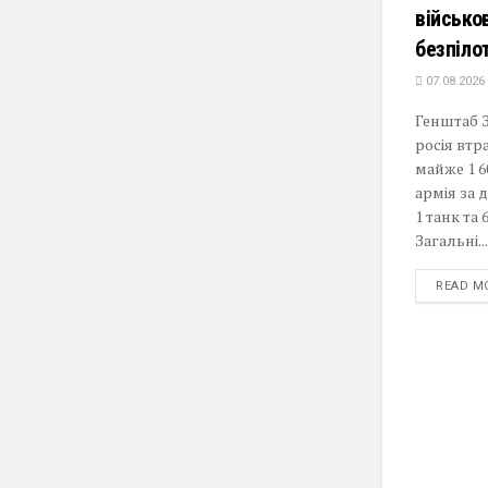
військо
безпіло
07.08.2026
Генштаб З
росія втр
майже 1 6
армія за 
1 танк та
Загальні...
READ M