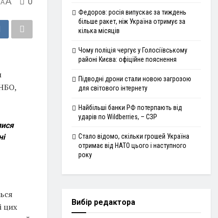
A
0
A
Федоров: росія випускає за тиждень
більше ракет, ніж Україна отримує за
кілька місяців
Чому поліція чергує у Голосіївському
районі Києва: офіційне пояснення
м
Підводні дрони стали новою загрозою
РНБО,
для світового інтернету
Найбільші банки РФ потерпають від
ударів по Wildberries, – СЗР
лися
ні
Стало відомо, скільки грошей Україна
отримає від НАТО цього і наступного
року
ться
Вибір редактора
і цих