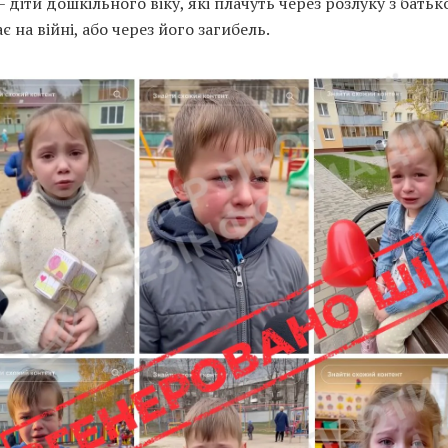
– діти дошкільного віку, які плачуть через розлуку з батьк
є на війні, або через його загибель.