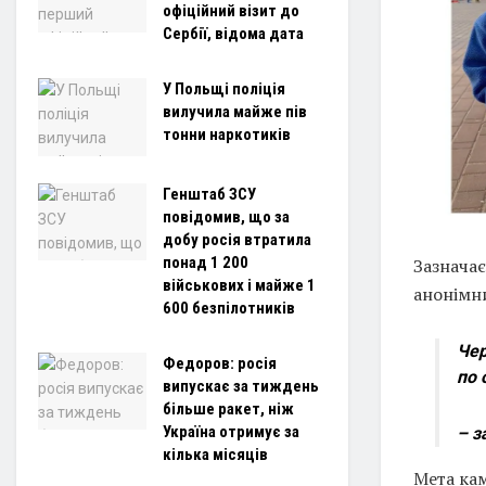
офіційний візит до
Сербії, відома дата
У Польщі поліція
вилучила майже пів
тонни наркотиків
Генштаб ЗСУ
повідомив, що за
добу росія втратила
понад 1 200
Зазначає
військових і майже 1
анонімни
600 безпілотників
Чер
Федоров: росія
по 
випускає за тиждень
більше ракет, ніж
Україна отримує за
– з
кілька місяців
Мета кам