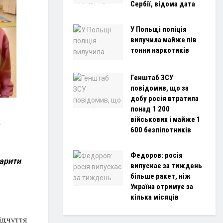
Сербії, відома дата
У Польщі поліція
вилучила майже пів
тонни наркотиків
Генштаб ЗСУ
повідомив, що за
добу росія втратила
понад 1 200
військових і майже 1
і
600 безпілотників
Федоров: росія
дарити
випускає за тиждень
більше ракет, ніж
Україна отримує за
кілька місяців
ідчуття