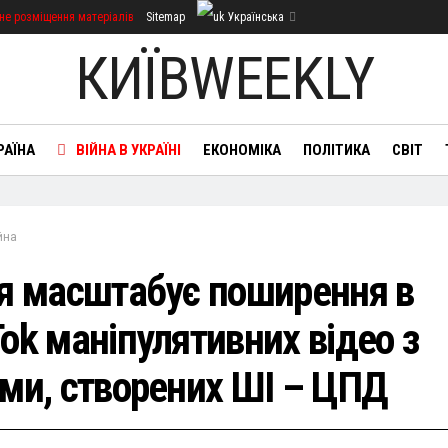
не розміщення матеріалів
Sitemap
Українська
КИЇВWEEKLY
РАЇНА
ВІЙНА В УКРАЇНІ
ЕКОНОМІКА
ПОЛІТИКА
СВІТ
йна
ія масштабує поширення в
ok маніпулятивних відео з
ьми, створених ШІ – ЦПД