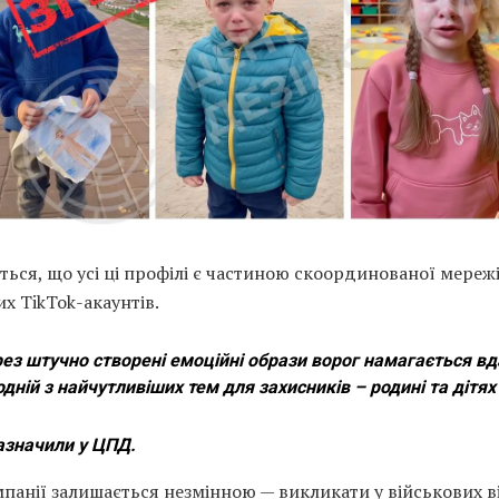
ться, що усі ці профілі є частиною скоординованої мереж
х TikTok-акаунтів.
ез штучно створені емоційні образи ворог намагається в
одній з найчутливіших тем для захисників – родині та дітях
азначили у ЦПД.
панії залишається незмінною — викликати у військових в