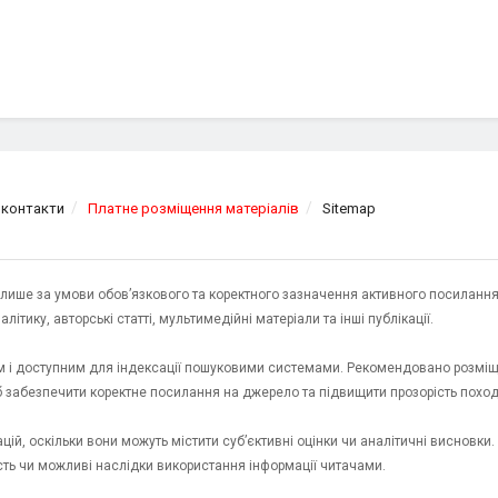
 контакти
Платне розміщення матеріалів
Sitemap
я лише за умови обов’язкового та коректного зазначення активного посилання
ітику, авторські статті, мультимедійні матеріали та інші публікації.
им і доступним для індексації пошуковими системами. Рекомендовано розміщ
об забезпечити коректне посилання на джерело та підвищити прозорість пох
ій, оскільки вони можуть містити суб’єктивні оцінки чи аналітичні висновки
ість чи можливі наслідки використання інформації читачами.