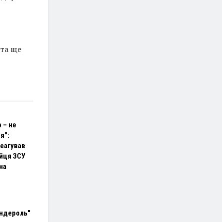
 та ще
 – не
я":
реагував
ійця ЗСУ
на
андероль"