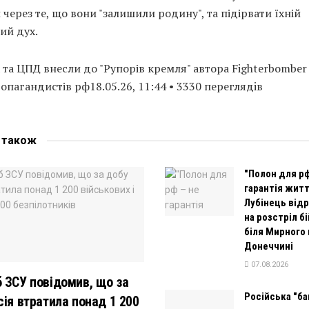
через те, що вони "залишили родину", та підірвати їхній
ий дух.
 та ЦПД внесли до "Рупорів кремля" автора Fighterbomber
опагандистів рф18.05.26, 11:44 • 3330 переглядiв
е
також
"Полон для рф
гарантія житт
Лубінець від
на розстріл б
біля Мирного 
Донеччині
07.08.2026
 ЗСУ повідомив, що за
Російська "б
сія втратила понад 1 200