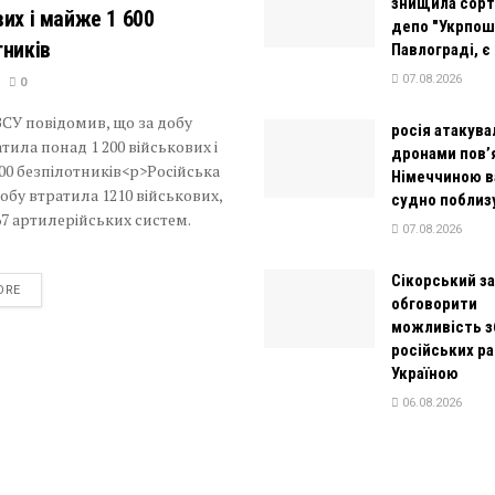
знищила сорт
вих і майже 1 600
депо "Укрпош
тників
Павлограді, 
07.08.2026
0
СУ повідомив, що за добу
росія атакува
атила понад 1 200 військових і
дронами пов’
00 безпілотників<p>Російська
Німеччиною 
добу втратила 1210 військових,
судно поблиз
 67 артилерійських систем.
07.08.2026
Сікорський з
DETAILS
ORE
обговорити
можливість з
російських р
Україною
06.08.2026