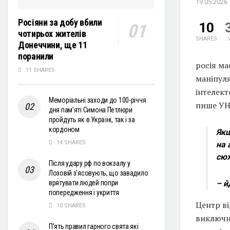
19.05.2026
Росіяни за добу вбили
10
чотирьох жителів
SHARES
Донеччини, ще 11
поранили
росія ма
11 SHARES
маніпул
інтелект
Меморіальні заходи до 100-річчя
пише УН
дня пам’яті Симона Петлюри
пройдуть як в Україні, так і за
кордоном
Якщ
14 SHARES
на 
сюж
Після удару рф по вокзалу у
Лозовій з'ясовують, що завадило
– й
врятувати людей попри
попередження і укриття
Центр ві
10 SHARES
виключно
П’ять правил гарного свята які