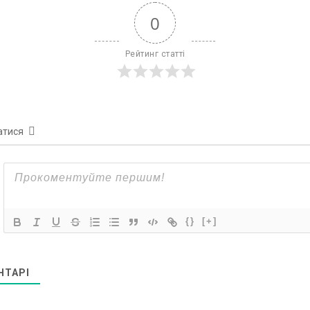
0
Рейтинг статті
атися
{}
[+]
НТАРІ