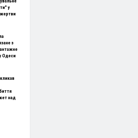
увальне
ти" у
є жертви
ла
язане з
вантажне
у Одеси
акликав
биття
акет над