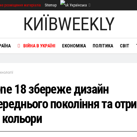
не розміщення матеріалів
Sitemap
Українська
КИЇВWEEKLY
РАЇНА
ВІЙНА В УКРАЇНІ
ЕКОНОМІКА
ПОЛІТИКА
СВІТ
хнології
one 18 збереже дизайн
ереднього покоління та отр
і кольори