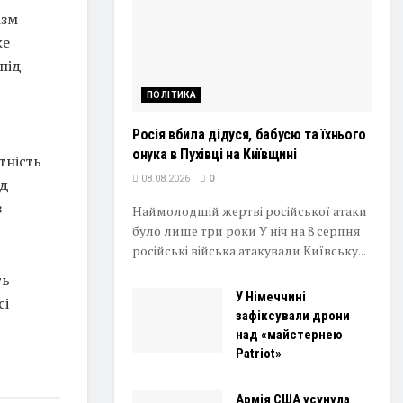
ізм
же
під
ПОЛІТИКА
Росія вбила дідуся, бабусю та їхнього
онука в Пухівці на Київщині
тність
08.08.2026
0
ед
з
Наймолодшій жертві російської атаки
було лише три роки У ніч на 8 серпня
російські війська атакували Київську...
ть
У Німеччині
сі
зафіксували дрони
над «майстернею
Patriot»
Армія США усунула