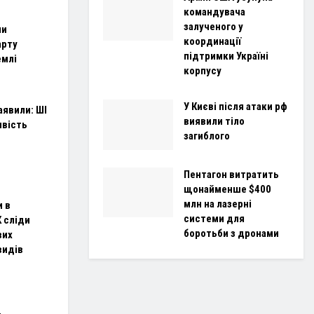
командувача
залученого у
ли
координації
арту
підтримки Україні
емлі
корпусу
У Києві після атаки рф
аявили: ШІ
виявили тіло
ивість
загиблого
Пентагон витратить
щонайменше $400
млн на лазерні
и в
системи для
 сліди
боротьби з дронами
вих
видів