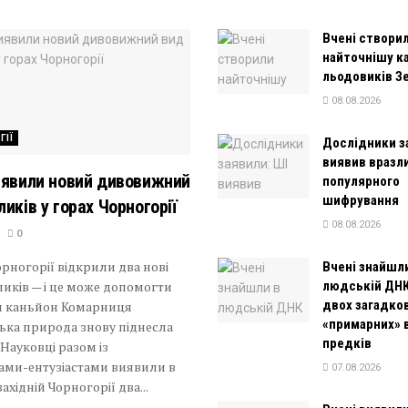
Вчені створи
найточнішу к
льодовиків З
08.08.2026
ГІЇ
Дослідники з
виявив вразл
иявили новий дивовижний
популярного
шифрування
ликів у горах Чорногорії
08.08.2026
0
орногорії відкрили два нові
Вчені знайшл
иків — і це може допомогти
людській ДНК
двох загадко
и каньйон Комарниця
«примарних» 
ька природа знову піднесла
предків
Науковці разом із
ами-ентузіастами виявили в
07.08.2026
ахідній Чорногорії два...