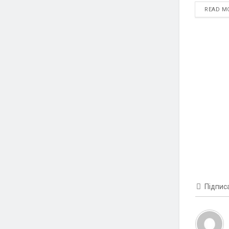
READ M
Підпис