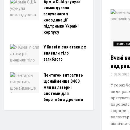
Армія США усунула
командувача
залученого у
координації
підтримки Україні
корпусу
ТЕХНОЛО
У Києві після атаки рф
виявили тіло
Вчені в
загиблого
вид рав
Пентагон витратить
08.08.2026
щонайменше $400
У горах Ч
млн на лазерні
види равл
системи для
врятуват
боротьби з дронами
Європейс
сюрприз. 
волонтер
північно-з