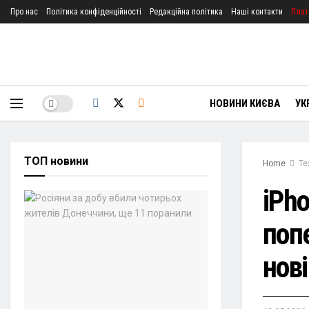
Про нас
Політика конфіденційності
Редакційна політика
Наші контакти
Плат
НОВИНИ КИЄВА
УК
ТОП новини
Home
Те
iPh
поп
нов