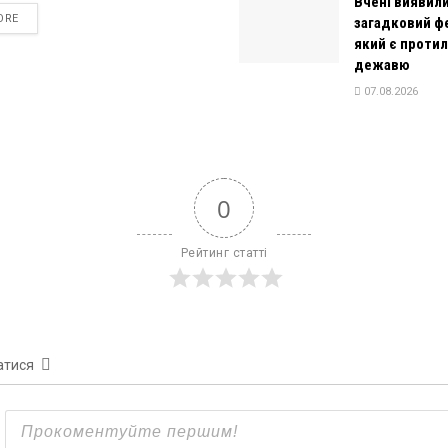
Вчені виявил
DETAILS
ORE
загадковий ф
який є проти
дежавю
07.08.2026
0
Рейтинг статті
атися