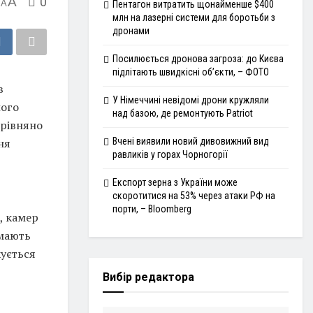
A
0
A
Пентагон витратить щонайменше $400
млн на лазерні системи для боротьби з
дронами
Посилюється дронова загроза: до Києва
підлітають швидкісні об’єкти, – ФОТО
в
У Німеччині невідомі дрони кружляли
його
над базою, де ремонтують Patriot
орівняно
ня
Вчені виявили новий дивовижний вид
равликів у горах Чорногорії
Експорт зерна з України може
скоротитися на 53% через атаки РФ на
порти, – Bloomberg
, камер
имають
кується
Вибір редактора