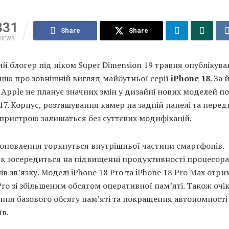
331
Share
Share
VIEWS
 блогер під ніком Super Dimension 19 травня опублікува
ію про зовнішній вигляд майбутньої серії
iPhone 18
. За 
Apple не планує значних змін у дизайні нових моделей п
 17. Корпус, розташування камер на задній панелі та перед
пристрою залишаться без суттєвих модифікацій.
 оновлення торкнуться внутрішньої частини смартфонів.
к зосередиться на підвищенні продуктивності процесора
ів зв’язку. Моделі iPhone 18 Pro та iPhone 18 Pro Max отр
Pro зі збільшеним обсягом оперативної пам’яті. Також очі
ння базового обсягу пам’яті та покращення автономності
їв.