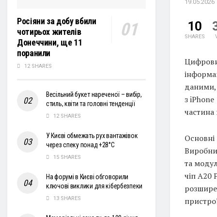
19.05.2026
Росіяни за добу вбили
10
чотирьох жителів
SHARES
Донеччини, ще 11
поранили
Цифровий
12 SHARES
інформац
даними, 
Весільний букет нареченої – вибір,
з iPhone
стиль, квіти та головні тенденції
частина 
12 SHARES
У Києві обмежать рух вантажівок
Основні
через спеку понад +28°С
Виробни
15 SHARES
та модул
чіп A20 
На форумі в Києві обговорили
ключові виклики для кібербезпеки
розшире
13 SHARES
пристро