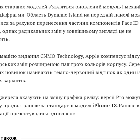
х старших моделей з’являться оновлений модуль і механ
діафрагми. Область Dynamic Island на передній панелі мо
ся за рахунок перенесення частини компонентів Face ID 
 однак радикальних змін у зовнішньому вигляді це не
ить.
мацією видання CNMO Technology, Apple компенсує відсу
рських змін розширеною палітрою кольорів корпусу. Сер
х новинок називають темно-червоний відтінок як один і
 варіантів.
жерела вказують на зміну графіка релізу: версії Pro можу
у продаж раніше за стандартні моделі
iPhone 18
. Раніше в
ації презентувалися одночасно.
е
також