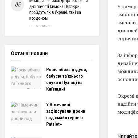
Меморіальні заходи до 100-річчя
У камера
дня пам’яті Симона Петлюри
пройдуть як в Україні, так і за
змінної 
кордоном
зменшити
15 SHARES
дисплей,
спричин
Останні новини
За інфор
дизайне
Росія вбила дідуся,
можливи
бабусю та їхнього
основних
онука в Пухівці на
Київщині
Окремі д
надійти 
У Німеччині
модифік
зафіксували дрони
над «майстернею
Patriot»
Читайт